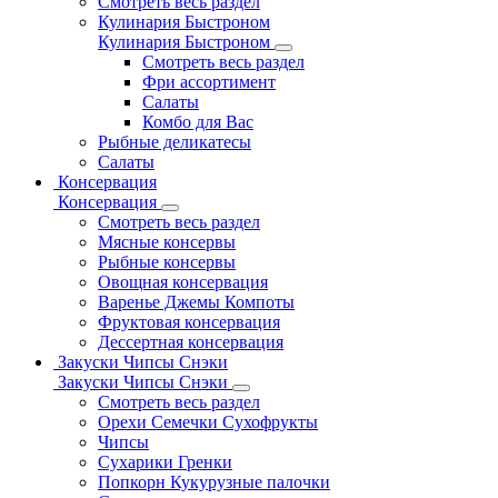
Смотреть весь раздел
Кулинария Быстроном
Кулинария Быстроном
Смотреть весь раздел
Фри ассортимент
Салаты
Комбо для Вас
Рыбные деликатесы
Салаты
Консервация
Консервация
Смотреть весь раздел
Мясные консервы
Рыбные консервы
Овощная консервация
Варенье Джемы Компоты
Фруктовая консервация
Дессертная консервация
Закуски Чипсы Снэки
Закуски Чипсы Снэки
Смотреть весь раздел
Орехи Семечки Сухофрукты
Чипсы
Сухарики Гренки
Попкорн Кукурузные палочки