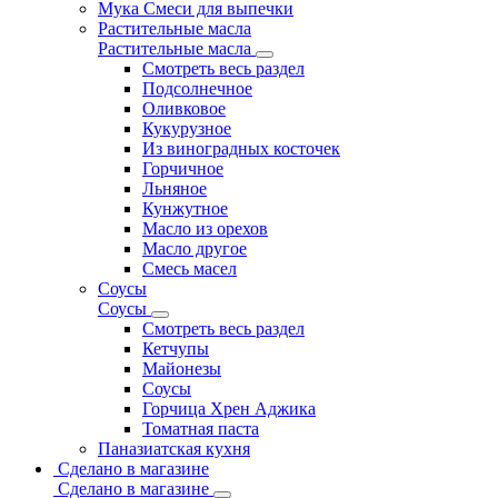
Мука Смеси для выпечки
Растительные масла
Растительные масла
Смотреть весь раздел
Подсолнечное
Оливковое
Кукурузное
Из виноградных косточек
Горчичное
Льняное
Кунжутное
Масло из орехов
Масло другое
Смесь масел
Соусы
Соусы
Смотреть весь раздел
Кетчупы
Майонезы
Соусы
Горчица Хрен Аджика
Томатная паста
Паназиатская кухня
Сделано в магазине
Сделано в магазине