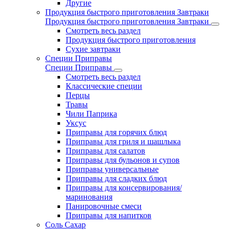
Другие
Продукция быстрого приготовления Завтраки
Продукция быстрого приготовления Завтраки
Смотреть весь раздел
Продукция быстрого приготовления
Сухие завтраки
Специи Приправы
Специи Приправы
Смотреть весь раздел
Классические специи
Перцы
Травы
Чили Паприка
Уксус
Приправы для горячих блюд
Приправы для гриля и шашлыка
Приправы для салатов
Приправы для бульонов и супов
Приправы универсальные
Приправы для сладких блюд
Приправы для консервирования/
маринования
Панировочные смеси
Приправы для напитков
Соль Сахар