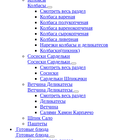
Колбасы
Смотреть весь раздел
Колбаса вареная
Колбаса полукопченая
Колбаса варенокопченая
Колбаса сырокопченая
Колбаса ливерная
Нарезки колбасы и деликатесов
Колбаски(пикник)
Сосиски Сардельки
Сосиски Сардельки
Смотреть весь раздел
Сосиски
Сардельки Шпикачки
Ветчина Деликатесы
Ветчина Деликатесы
Смотреть весь раздел
Деликатесы
Ветчина
Салями Хамон Карпаччо
Шпик Сало
Паштеты
Готовые блюда
Готовые блюда