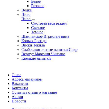
Белое
Розовое
Водка
Пиво
Пиво
Смотреть весь раздел
Cветлое
Темное
Шампанское Игристые вина
Коньяк Бренди
Виски Текила
Слабоалкогольные напитки Сидр
Вермут Мартини Чинзано
Крепкие напитки
Регистрация карты
О нас
Адреса магазинов
Вакансии
Контакты
Оставить отзыв о магазине
Акции
Новости