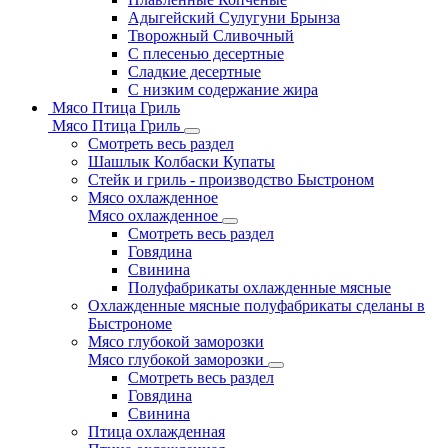
Адыгейский Сулугуни Брынза
Творожный Сливочный
С плесенью десертные
Сладкие десертные
С низким содержание жира
Мясо Птица Гриль
Мясо Птица Гриль
Смотреть весь раздел
Шашлык Колбаски Купаты
Стейк и гриль - производство Быстроном
Мясо охлажденное
Мясо охлажденное
Смотреть весь раздел
Говядина
Свинина
Полуфабрикаты охлажденные мясные
Охлажденные мясные полуфабрикаты сделаны в
Быстрономе
Мясо глубокой заморозки
Мясо глубокой заморозки
Смотреть весь раздел
Говядина
Свинина
Птица охлажденная