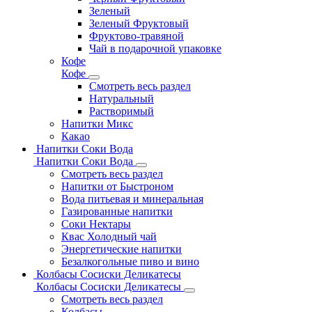
Зеленый
Зеленый Фруктовый
Фруктово-травяной
Чай в подарочной упаковке
Кофе
Кофе
Смотреть весь раздел
Натуральный
Растворимый
Напитки Микс
Какао
Напитки Соки Вода
Напитки Соки Вода
Смотреть весь раздел
Напитки от Быстроном
Вода питьевая и минеральная
Газированные напитки
Соки Нектары
Квас Холодный чай
Энергетические напитки
Безалкогольные пиво и вино
Колбасы Сосиски Деликатесы
Колбасы Сосиски Деликатесы
Смотреть весь раздел
Колбасы