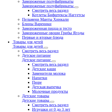
Замороженые полуфабрикаты
Замороженые полуфабрикаты
Смотреть весь раздел
Котлеты Бифштексы Наггетсы
Пельмени Манты Хинкали
Блины Вареники
Замороженная пицца и тесто
Замороженные овощи Грибы Ягоды
Первые и вторые блюда
Товары для детей
Товары для детей
Смотреть весь раздел
Детское питание
Детское питание
Смотреть весь раздел
Детские каши
Заменители молока
Напитки
Пюре
Детская выпечка
Молочные продукты
Детские товары
Детские товары
Смотреть весь раздел
Игрушки от 0 до 3 лет