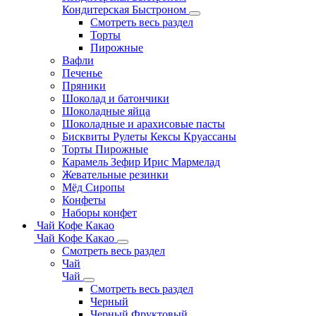
Кондитерская Быстроном
Смотреть весь раздел
Торты
Пирожные
Вафли
Печенье
Пряники
Шоколад и батончики
Шоколадные яйца
Шоколадные и арахисовые пасты
Бисквиты Рулеты Кексы Круассаны
Торты Пирожные
Карамель Зефир Ирис Мармелад
Жевательные резинки
Мёд Сиропы
Конфеты
Наборы конфет
Чай Кофе Какао
Чай Кофе Какао
Смотреть весь раздел
Чай
Чай
Смотреть весь раздел
Черный
Черный Фруктовый