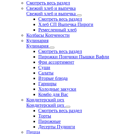
Смотреть весь раздел
Свежий хлеб и выпечка
Свежий хлеб и выпечка
Смотреть весь раздел
Хлеб СП Выпечка Пироги
Ремесленный хлеб
Колбасы Копчености
Кулинария
Кулинария
Смотреть весь раздел
Пирожки Пончики Пышки Вафли
Фри ассортимент
Суши
Салаты
Вторые блюда
Гарниры
Холодные закуски
Комбо для Вас
Кондитерский цех
Кондитерский цех
Смотреть весь раздел
Торты
Пирожные
Десерты Пудинги
Пицца