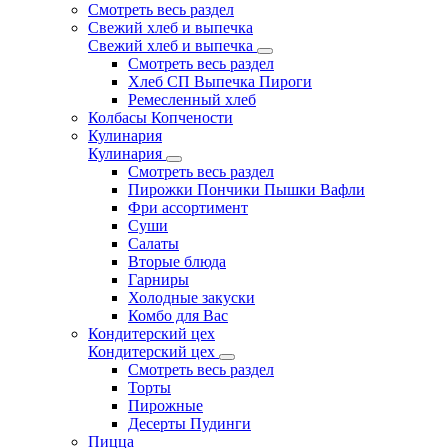
Смотреть весь раздел
Свежий хлеб и выпечка
Свежий хлеб и выпечка
Смотреть весь раздел
Хлеб СП Выпечка Пироги
Ремесленный хлеб
Колбасы Копчености
Кулинария
Кулинария
Смотреть весь раздел
Пирожки Пончики Пышки Вафли
Фри ассортимент
Суши
Салаты
Вторые блюда
Гарниры
Холодные закуски
Комбо для Вас
Кондитерский цех
Кондитерский цех
Смотреть весь раздел
Торты
Пирожные
Десерты Пудинги
Пицца