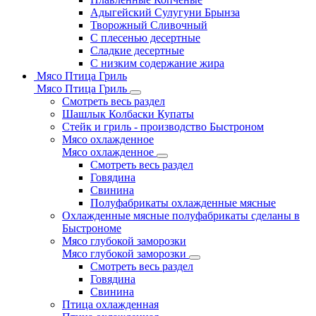
Адыгейский Сулугуни Брынза
Творожный Сливочный
С плесенью десертные
Сладкие десертные
С низким содержание жира
Мясо Птица Гриль
Мясо Птица Гриль
Смотреть весь раздел
Шашлык Колбаски Купаты
Стейк и гриль - производство Быстроном
Мясо охлажденное
Мясо охлажденное
Смотреть весь раздел
Говядина
Свинина
Полуфабрикаты охлажденные мясные
Охлажденные мясные полуфабрикаты сделаны в
Быстрономе
Мясо глубокой заморозки
Мясо глубокой заморозки
Смотреть весь раздел
Говядина
Свинина
Птица охлажденная