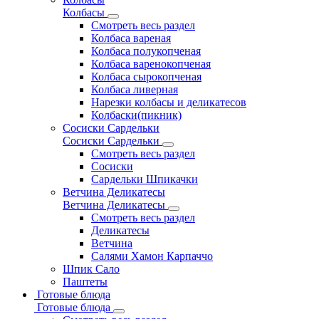
Колбасы
Смотреть весь раздел
Колбаса вареная
Колбаса полукопченая
Колбаса варенокопченая
Колбаса сырокопченая
Колбаса ливерная
Нарезки колбасы и деликатесов
Колбаски(пикник)
Сосиски Сардельки
Сосиски Сардельки
Смотреть весь раздел
Сосиски
Сардельки Шпикачки
Ветчина Деликатесы
Ветчина Деликатесы
Смотреть весь раздел
Деликатесы
Ветчина
Салями Хамон Карпаччо
Шпик Сало
Паштеты
Готовые блюда
Готовые блюда