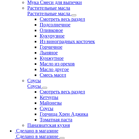
Мука Смеси для выпечки
Растительные масла
Растительные масла
Смотреть весь раздел
Подсолнечное
Оливковое
Кукурузное
Из виноградных косточек
Горчичное
Льняное
Кунжутное
Масло из орехов
Масло другое
Смесь масел
Соусы
Соусы
Смотреть весь раздел
Кетчупы
Майонезы
Соусы
Горчица Хрен Аджика
Томатная паста
Паназиатская кухня
Сделано в магазине
Сделано в магазине