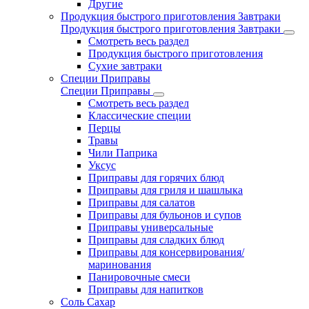
Другие
Продукция быстрого приготовления Завтраки
Продукция быстрого приготовления Завтраки
Смотреть весь раздел
Продукция быстрого приготовления
Сухие завтраки
Специи Приправы
Специи Приправы
Смотреть весь раздел
Классические специи
Перцы
Травы
Чили Паприка
Уксус
Приправы для горячих блюд
Приправы для гриля и шашлыка
Приправы для салатов
Приправы для бульонов и супов
Приправы универсальные
Приправы для сладких блюд
Приправы для консервирования/
маринования
Панировочные смеси
Приправы для напитков
Соль Сахар