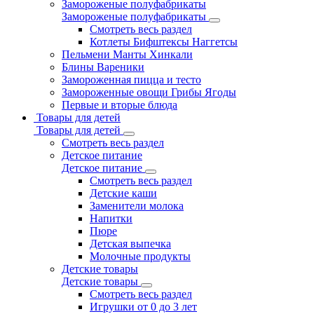
Замороженые полуфабрикаты
Замороженые полуфабрикаты
Смотреть весь раздел
Котлеты Бифштексы Наггетсы
Пельмени Манты Хинкали
Блины Вареники
Замороженная пицца и тесто
Замороженные овощи Грибы Ягоды
Первые и вторые блюда
Товары для детей
Товары для детей
Смотреть весь раздел
Детское питание
Детское питание
Смотреть весь раздел
Детские каши
Заменители молока
Напитки
Пюре
Детская выпечка
Молочные продукты
Детские товары
Детские товары
Смотреть весь раздел
Игрушки от 0 до 3 лет