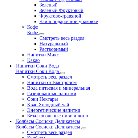
Зеленый
Зеленый Фруктовый
Фруктово-травяной
Чай в подарочной упаковке
Кофе
Кофе
Смотреть весь раздел
Натуральный
Растворимый
Напитки Микс
Какао
Напитки Соки Вода
Напитки Соки Вода
Смотреть весь раздел
Напитки от Быстроном
Вода питьевая и минеральная
Газированные напитки
Соки Нектары
Квас Холодный чай
Энергетические напитки
Безалкогольные пиво и вино
Колбасы Сосиски Деликатесы
Колбасы Сосиски Деликатесы
Смотреть весь раздел
Колбасы