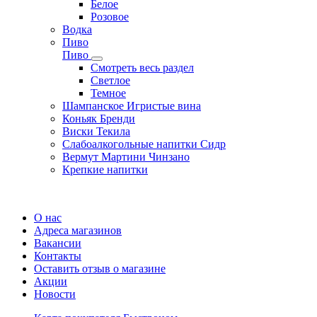
Белое
Розовое
Водка
Пиво
Пиво
Смотреть весь раздел
Cветлое
Темное
Шампанское Игристые вина
Коньяк Бренди
Виски Текила
Слабоалкогольные напитки Сидр
Вермут Мартини Чинзано
Крепкие напитки
Регистрация карты
О нас
Адреса магазинов
Вакансии
Контакты
Оставить отзыв о магазине
Акции
Новости