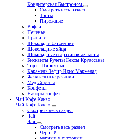
Кондитерская Быстроном
Смотреть весь раздел
Торты
Пирожные
Вафли
Печенье
Пряники
Шоколад и батончики
Шоколадные яйца
Шоколадные и арахисовые пасты
Бисквиты Рулеты Кексы Круассаны
Торты Пирожные
Карамель Зефир Ирис Мармелад
Жевательные резинки
Мёд Сиропы
Конфеты
Наборы конфет
Чай Кофе Какао
Чай Кофе Какао
Смотреть весь раздел
Чай
Чай
Смотреть весь раздел
Черный
Черный Фруктовый