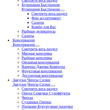
Смотреть весь раздел
Кулинария Быстроном
Кулинария Быстроном
Смотреть весь раздел
Фри ассортимент
Салаты
Комбо для Вас
Рыбные деликатесы
Салаты
Консервация
Консервация
Смотреть весь раздел
Мясные консервы
Рыбные консервы
Овощная консервация
Варенье Джемы Компоты
Фруктовая консервация
Дессертная консервация
Закуски Чипсы Снэки
Закуски Чипсы Снэки
Смотреть весь раздел
Орехи Семечки Сухофрукты
Чипсы
Сухарики Гренки
Попкорн Кукурузные палочки