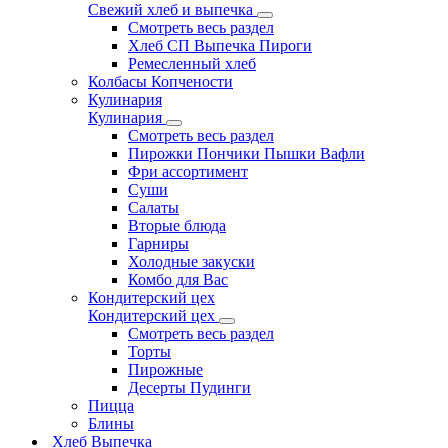
Свежий хлеб и выпечка
Смотреть весь раздел
Хлеб СП Выпечка Пироги
Ремесленный хлеб
Колбасы Копчености
Кулинария
Кулинария
Смотреть весь раздел
Пирожки Пончики Пышки Вафли
Фри ассортимент
Суши
Салаты
Вторые блюда
Гарниры
Холодные закуски
Комбо для Вас
Кондитерский цех
Кондитерский цех
Смотреть весь раздел
Торты
Пирожные
Десерты Пудинги
Пицца
Блины
Хлеб Выпечка