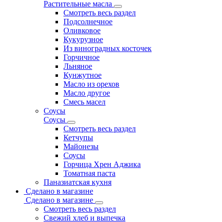
Растительные масла
Смотреть весь раздел
Подсолнечное
Оливковое
Кукурузное
Из виноградных косточек
Горчичное
Льняное
Кунжутное
Масло из орехов
Масло другое
Смесь масел
Соусы
Соусы
Смотреть весь раздел
Кетчупы
Майонезы
Соусы
Горчица Хрен Аджика
Томатная паста
Паназиатская кухня
Сделано в магазине
Сделано в магазине
Смотреть весь раздел
Свежий хлеб и выпечка