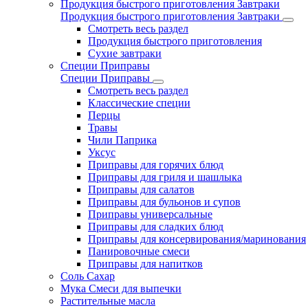
Продукция быстрого приготовления Завтраки
Продукция быстрого приготовления Завтраки
Смотреть весь раздел
Продукция быстрого приготовления
Сухие завтраки
Специи Приправы
Специи Приправы
Смотреть весь раздел
Классические специи
Перцы
Травы
Чили Паприка
Уксус
Приправы для горячих блюд
Приправы для гриля и шашлыка
Приправы для салатов
Приправы для бульонов и супов
Приправы универсальные
Приправы для сладких блюд
Приправы для консервирования/маринования
Панировочные смеси
Приправы для напитков
Соль Сахар
Мука Смеси для выпечки
Растительные масла