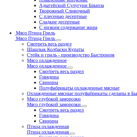
Адыгейский Сулугуни Брынза
Творожный Сливочный
С плесенью десертные
Сладкие десертные
С низким содержание жира
Мясо Птица Гриль
Мясо Птица Гриль
Смотреть весь раздел
Шашлык Колбаски Купаты
Стейк и гриль - производство Быстроном
Мясо охлажденное
Мясо охлажденное
Смотреть весь раздел
Говядина
Свинина
Полуфабрикаты охлажденные мясные
Охлажденные мясные полуфабрикаты сделаны в Б
Мясо глубокой заморозки
Мясо глубокой заморозки
Смотреть весь раздел
Говядина
Свинина
Птица охлажденная
Птица охлажденная