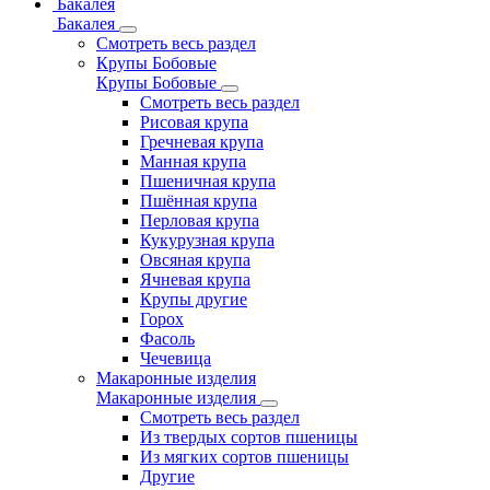
Бакалея
Бакалея
Смотреть весь раздел
Крупы Бобовые
Крупы Бобовые
Смотреть весь раздел
Рисовая крупа
Гречневая крупа
Манная крупа
Пшеничная крупа
Пшённая крупа
Перловая крупа
Кукурузная крупа
Овсяная крупа
Ячневая крупа
Крупы другие
Горох
Фасоль
Чечевица
Макаронные изделия
Макаронные изделия
Смотреть весь раздел
Из твердых сортов пшеницы
Из мягких сортов пшеницы
Другие