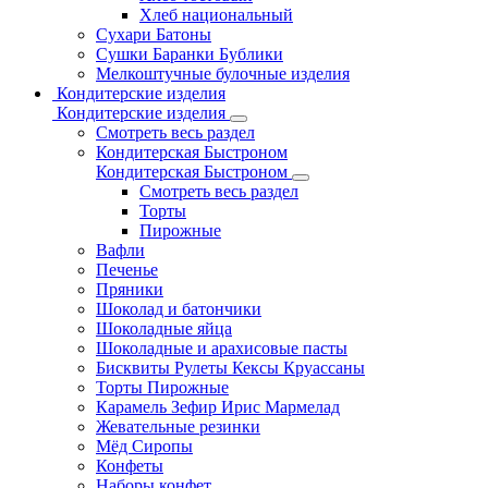
Хлеб национальный
Сухари Батоны
Сушки Баранки Бублики
Мелкоштучные булочные изделия
Кондитерские изделия
Кондитерские изделия
Смотреть весь раздел
Кондитерская Быстроном
Кондитерская Быстроном
Смотреть весь раздел
Торты
Пирожные
Вафли
Печенье
Пряники
Шоколад и батончики
Шоколадные яйца
Шоколадные и арахисовые пасты
Бисквиты Рулеты Кексы Круассаны
Торты Пирожные
Карамель Зефир Ирис Мармелад
Жевательные резинки
Мёд Сиропы
Конфеты
Наборы конфет