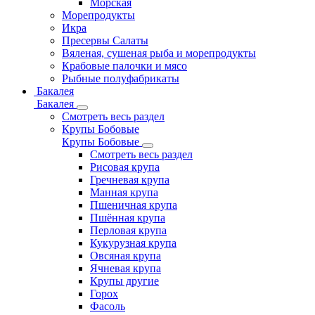
Морская
Морепродукты
Икра
Пресервы Салаты
Вяленая, сушеная рыба и морепродукты
Крабовые палочки и мясо
Рыбные полуфабрикаты
Бакалея
Бакалея
Смотреть весь раздел
Крупы Бобовые
Крупы Бобовые
Смотреть весь раздел
Рисовая крупа
Гречневая крупа
Манная крупа
Пшеничная крупа
Пшённая крупа
Перловая крупа
Кукурузная крупа
Овсяная крупа
Ячневая крупа
Крупы другие
Горох
Фасоль