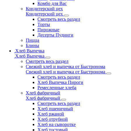
Комбо для Вас
Кондитерский цех
Кондитерский цех
Смотреть весь раздел
Торты
Пирожные
Десерты Пудинги
Пицца
Блины
Хлеб Выпечка
Хлеб Выпечка
Смотреть весь раздел
Свежий хлеб и выпечка от Быстронома
Свежий хлеб и выпечка от Быстронома
Смотреть весь раздел
Хлеб Выпечка Пироги
Ремесленные хлеба
Хлеб фабричный
Хлеб фабричный
Смотреть весь раздел
Хлеб пшеничный
Хлеб ржаной
Хлеб отрубной
Хлеб на сыворотке
Хлеб тостовый