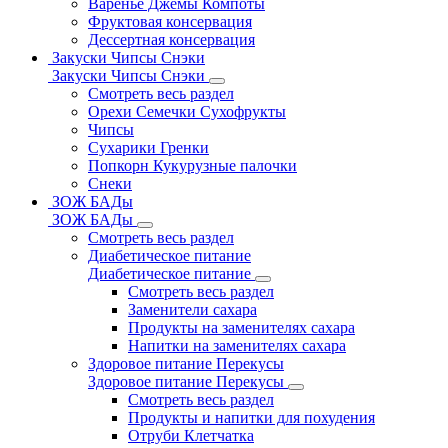
Варенье Джемы Компоты
Фруктовая консервация
Дессертная консервация
Закуски Чипсы Снэки
Закуски Чипсы Снэки
Смотреть весь раздел
Орехи Семечки Сухофрукты
Чипсы
Сухарики Гренки
Попкорн Кукурузные палочки
Снеки
ЗОЖ БАДы
ЗОЖ БАДы
Смотреть весь раздел
Диабетическое питание
Диабетическое питание
Смотреть весь раздел
Заменители сахара
Продукты на заменителях сахара
Напитки на заменителях сахара
Здоровое питание Перекусы
Здоровое питание Перекусы
Смотреть весь раздел
Продукты и напитки для похудения
Отруби Клетчатка