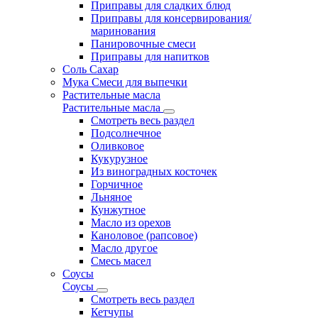
Приправы для сладких блюд
Приправы для консервирования/
маринования
Панировочные смеси
Приправы для напитков
Соль Сахар
Мука Смеси для выпечки
Растительные масла
Растительные масла
Смотреть весь раздел
Подсолнечное
Оливковое
Кукурузное
Из виноградных косточек
Горчичное
Льняное
Кунжутное
Масло из орехов
Каноловое (рапсовое)
Масло другое
Смесь масел
Соусы
Соусы
Смотреть весь раздел
Кетчупы