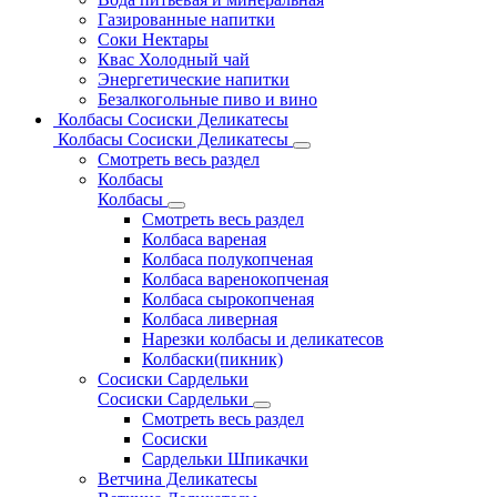
Газированные напитки
Соки Нектары
Квас Холодный чай
Энергетические напитки
Безалкогольные пиво и вино
Колбасы Сосиски Деликатесы
Колбасы Сосиски Деликатесы
Смотреть весь раздел
Колбасы
Колбасы
Смотреть весь раздел
Колбаса вареная
Колбаса полукопченая
Колбаса варенокопченая
Колбаса сырокопченая
Колбаса ливерная
Нарезки колбасы и деликатесов
Колбаски(пикник)
Сосиски Сардельки
Сосиски Сардельки
Смотреть весь раздел
Сосиски
Сардельки Шпикачки
Ветчина Деликатесы