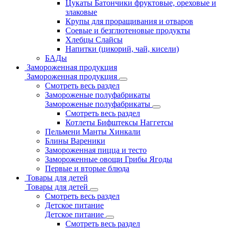
Цукаты Батончики фруктовые, ореховые и
злаковые
Крупы для проращивания и отваров
Соевые и безглютеновые продукты
Хлебцы Слайсы
Напитки (цикорий, чай, кисели)
БАДы
Замороженная продукция
Замороженная продукция
Смотреть весь раздел
Замороженые полуфабрикаты
Замороженые полуфабрикаты
Смотреть весь раздел
Котлеты Бифштексы Наггетсы
Пельмени Манты Хинкали
Блины Вареники
Замороженная пицца и тесто
Замороженные овощи Грибы Ягоды
Первые и вторые блюда
Товары для детей
Товары для детей
Смотреть весь раздел
Детское питание
Детское питание
Смотреть весь раздел