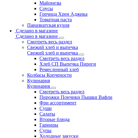
Майонезы
Соусы
Горчица Хрен Аджика
Томатная паста
Паназиатская кухня
Сделано в магазине
Сделано в магазине
Смотреть весь раздел
Свежий хлеб и выпечка
Свежий хлеб и выпечка
Смотреть весь раздел
Хлеб СП Выпечка Пироги
Ремесленный хлеб
Колбасы Копчености
Кулинария
Кулинария
Смотреть весь раздел
Пирожки Пончики Пышки Вафли
Фри ассортимент
Суши
Салаты
Вторые блюда
Гарниры
Супы
Холодные закуски