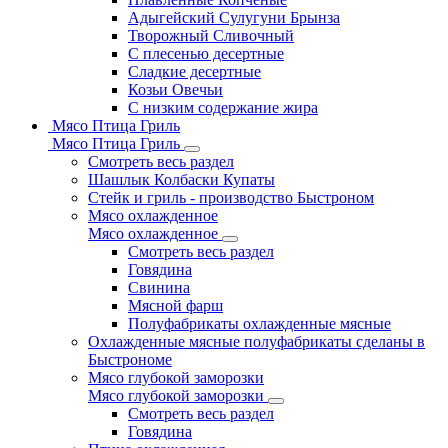
Адыгейский Сулугуни Брынза
Творожный Сливочный
С плесенью десертные
Сладкие десертные
Козьи Овечьи
С низким содержание жира
Мясо Птица Гриль
Мясо Птица Гриль
Смотреть весь раздел
Шашлык Колбаски Купаты
Стейк и гриль - производство Быстроном
Мясо охлажденное
Мясо охлажденное
Смотреть весь раздел
Говядина
Свинина
Мясной фарш
Полуфабрикаты охлажденные мясные
Охлажденные мясные полуфабрикаты сделаны в
Быстрономе
Мясо глубокой заморозки
Мясо глубокой заморозки
Смотреть весь раздел
Говядина