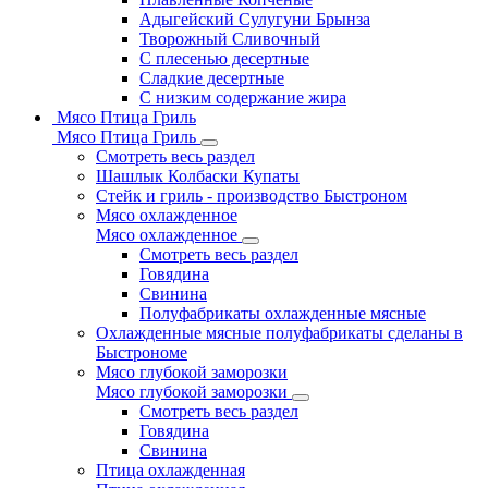
Адыгейский Сулугуни Брынза
Творожный Сливочный
С плесенью десертные
Сладкие десертные
С низким содержание жира
Мясо Птица Гриль
Мясо Птица Гриль
Смотреть весь раздел
Шашлык Колбаски Купаты
Стейк и гриль - производство Быстроном
Мясо охлажденное
Мясо охлажденное
Смотреть весь раздел
Говядина
Свинина
Полуфабрикаты охлажденные мясные
Охлажденные мясные полуфабрикаты сделаны в
Быстрономе
Мясо глубокой заморозки
Мясо глубокой заморозки
Смотреть весь раздел
Говядина
Свинина
Птица охлажденная