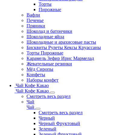
Торты
Пирожные
Вафли
Печенье
Пряники
Шоколад и батончики
Шоколадные яйца
Шоколадные и арахисовые пасты
Бисквиты Рулеты Кексы Круассаны
Торты Пирожные
Карамель Зефир Ирис Мармелад
Жевательные резинки
Мёд Сиропы
Конфеты
Наборы конфет
Чай Кофе Какао
Чай Кофе Какао
Смотреть весь раздел
Чай
Чай
Смотреть весь раздел
Черный
Черный Фруктовый
Зеленый
Зеленый Фруктовый