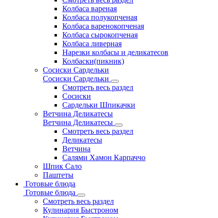
Колбаса вареная
Колбаса полукопченая
Колбаса варенокопченая
Колбаса сырокопченая
Колбаса ливерная
Нарезки колбасы и деликатесов
Колбаски(пикник)
Сосиски Сардельки
Сосиски Сардельки
Смотреть весь раздел
Сосиски
Сардельки Шпикачки
Ветчина Деликатесы
Ветчина Деликатесы
Смотреть весь раздел
Деликатесы
Ветчина
Салями Хамон Карпаччо
Шпик Сало
Паштеты
Готовые блюда
Готовые блюда
Смотреть весь раздел
Кулинария Быстроном