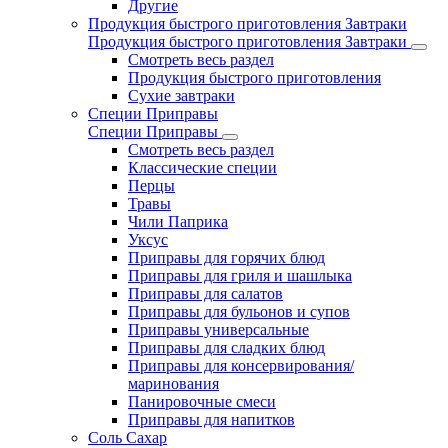
Другие
Продукция быстрого приготовления Завтраки
Продукция быстрого приготовления Завтраки
Смотреть весь раздел
Продукция быстрого приготовления
Сухие завтраки
Специи Приправы
Специи Приправы
Смотреть весь раздел
Классические специи
Перцы
Травы
Чили Паприка
Уксус
Приправы для горячих блюд
Приправы для гриля и шашлыка
Приправы для салатов
Приправы для бульонов и супов
Приправы универсальные
Приправы для сладких блюд
Приправы для консервирования/
маринования
Панировочные смеси
Приправы для напитков
Соль Сахар