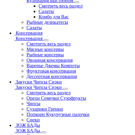
Кулинария Быстроном
Смотреть весь раздел
Салаты
Комбо для Вас
Рыбные деликатесы
Салаты
Консервация
Консервация
Смотреть весь раздел
Мясные консервы
Рыбные консервы
Овощная консервация
Варенье Джемы Компоты
Фруктовая консервация
Дессертная консервация
Закуски Чипсы Снэки
Закуски Чипсы Снэки
Смотреть весь раздел
Орехи Семечки Сухофрукты
Чипсы
Сухарики Гренки
Попкорн Кукурузные палочки
Снеки
ЗОЖ БАДы
ЗОЖ БАДы