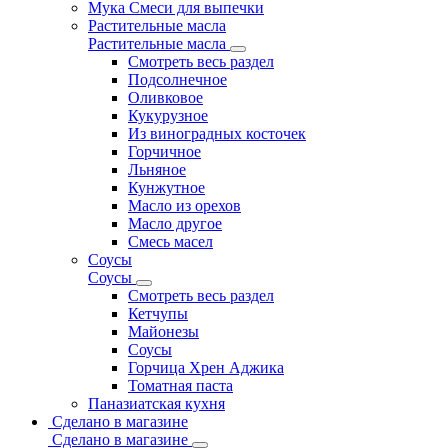
Мука Смеси для выпечки
Растительные масла
Растительные масла
Смотреть весь раздел
Подсолнечное
Оливковое
Кукурузное
Из виноградных косточек
Горчичное
Льняное
Кунжутное
Масло из орехов
Масло другое
Смесь масел
Соусы
Соусы
Смотреть весь раздел
Кетчупы
Майонезы
Соусы
Горчица Хрен Аджика
Томатная паста
Паназиатская кухня
Сделано в магазине
Сделано в магазине