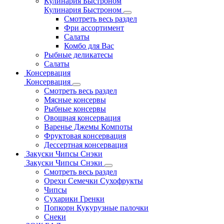
Кулинария Быстроном
Кулинария Быстроном
Смотреть весь раздел
Фри ассортимент
Салаты
Комбо для Вас
Рыбные деликатесы
Салаты
Консервация
Консервация
Смотреть весь раздел
Мясные консервы
Рыбные консервы
Овощная консервация
Варенье Джемы Компоты
Фруктовая консервация
Дессертная консервация
Закуски Чипсы Снэки
Закуски Чипсы Снэки
Смотреть весь раздел
Орехи Семечки Сухофрукты
Чипсы
Сухарики Гренки
Попкорн Кукурузные палочки
Снеки