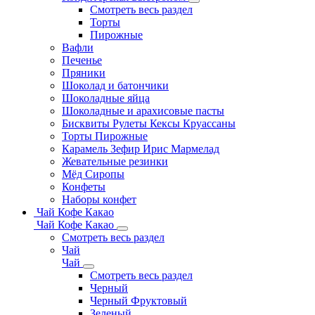
Смотреть весь раздел
Торты
Пирожные
Вафли
Печенье
Пряники
Шоколад и батончики
Шоколадные яйца
Шоколадные и арахисовые пасты
Бисквиты Рулеты Кексы Круассаны
Торты Пирожные
Карамель Зефир Ирис Мармелад
Жевательные резинки
Мёд Сиропы
Конфеты
Наборы конфет
Чай Кофе Какао
Чай Кофе Какао
Смотреть весь раздел
Чай
Чай
Смотреть весь раздел
Черный
Черный Фруктовый
Зеленый