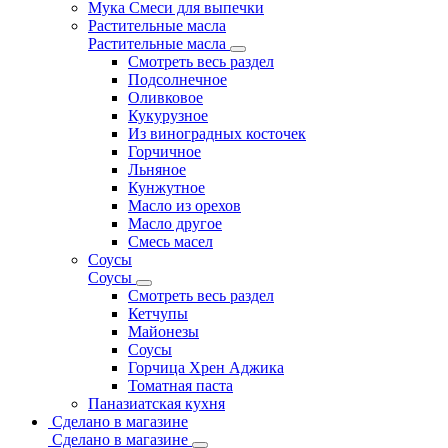
Мука Смеси для выпечки
Растительные масла
Растительные масла
Смотреть весь раздел
Подсолнечное
Оливковое
Кукурузное
Из виноградных косточек
Горчичное
Льняное
Кунжутное
Масло из орехов
Масло другое
Смесь масел
Соусы
Соусы
Смотреть весь раздел
Кетчупы
Майонезы
Соусы
Горчица Хрен Аджика
Томатная паста
Паназиатская кухня
Сделано в магазине
Сделано в магазине