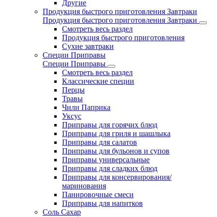
Другие
Продукция быстрого приготовления Завтраки
Продукция быстрого приготовления Завтраки
Смотреть весь раздел
Продукция быстрого приготовления
Сухие завтраки
Специи Приправы
Специи Приправы
Смотреть весь раздел
Классические специи
Перцы
Травы
Чили Паприка
Уксус
Приправы для горячих блюд
Приправы для гриля и шашлыка
Приправы для салатов
Приправы для бульонов и супов
Приправы универсальные
Приправы для сладких блюд
Приправы для консервирования/
маринования
Панировочные смеси
Приправы для напитков
Соль Сахар