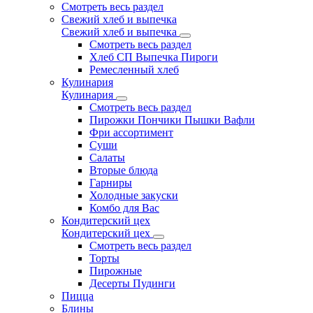
Смотреть весь раздел
Свежий хлеб и выпечка
Свежий хлеб и выпечка
Смотреть весь раздел
Хлеб СП Выпечка Пироги
Ремесленный хлеб
Кулинария
Кулинария
Смотреть весь раздел
Пирожки Пончики Пышки Вафли
Фри ассортимент
Суши
Салаты
Вторые блюда
Гарниры
Холодные закуски
Комбо для Вас
Кондитерский цех
Кондитерский цех
Смотреть весь раздел
Торты
Пирожные
Десерты Пудинги
Пицца
Блины