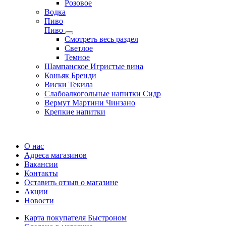
Розовое
Водка
Пиво
Пиво
Смотреть весь раздел
Cветлое
Темное
Шампанское Игристые вина
Коньяк Бренди
Виски Текила
Слабоалкогольные напитки Сидр
Вермут Мартини Чинзано
Крепкие напитки
Регистрация карты
О нас
Адреса магазинов
Вакансии
Контакты
Оставить отзыв о магазине
Акции
Новости
Карта покупателя Быстроном