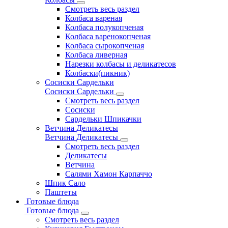
Смотреть весь раздел
Колбаса вареная
Колбаса полукопченая
Колбаса варенокопченая
Колбаса сырокопченая
Колбаса ливерная
Нарезки колбасы и деликатесов
Колбаски(пикник)
Сосиски Сардельки
Сосиски Сардельки
Смотреть весь раздел
Сосиски
Сардельки Шпикачки
Ветчина Деликатесы
Ветчина Деликатесы
Смотреть весь раздел
Деликатесы
Ветчина
Салями Хамон Карпаччо
Шпик Сало
Паштеты
Готовые блюда
Готовые блюда
Смотреть весь раздел