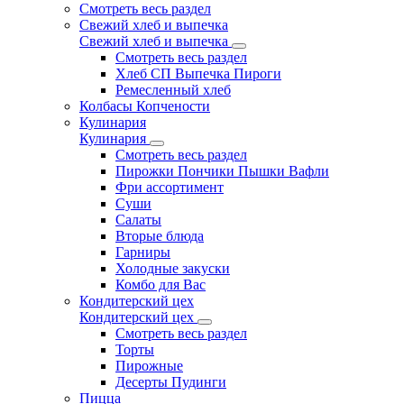
Смотреть весь раздел
Свежий хлеб и выпечка
Свежий хлеб и выпечка
Смотреть весь раздел
Хлеб СП Выпечка Пироги
Ремесленный хлеб
Колбасы Копчености
Кулинария
Кулинария
Смотреть весь раздел
Пирожки Пончики Пышки Вафли
Фри ассортимент
Суши
Салаты
Вторые блюда
Гарниры
Холодные закуски
Комбо для Вас
Кондитерский цех
Кондитерский цех
Смотреть весь раздел
Торты
Пирожные
Десерты Пудинги
Пицца