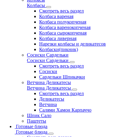
Колбасы
Смотреть весь раздел
Колбаса вареная
Колбаса полукопченая
Колбаса варенокопченая
Колбаса сырокопченая
Колбаса ливерная
Нарезки колбасы и деликатесов
Колбаски(пикник)
Сосиски Сардельки
Сосиски Сардельки
Смотреть весь раздел
Сосиски
Сардельки Шпикачки
Ветчина Деликатесы
Ветчина Деликатесы
Смотреть весь раздел
Деликатесы
Ветчина
Салями Хамон Карпаччо
Шпик Сало
Паштеты
Готовые блюда
Готовые блюда