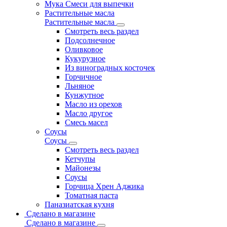
Мука Смеси для выпечки
Растительные масла
Растительные масла
Смотреть весь раздел
Подсолнечное
Оливковое
Кукурузное
Из виноградных косточек
Горчичное
Льняное
Кунжутное
Масло из орехов
Масло другое
Смесь масел
Соусы
Соусы
Смотреть весь раздел
Кетчупы
Майонезы
Соусы
Горчица Хрен Аджика
Томатная паста
Паназиатская кухня
Сделано в магазине
Сделано в магазине