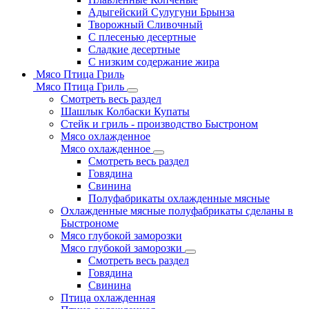
Адыгейский Сулугуни Брынза
Творожный Сливочный
С плесенью десертные
Сладкие десертные
С низким содержание жира
Мясо Птица Гриль
Мясо Птица Гриль
Смотреть весь раздел
Шашлык Колбаски Купаты
Стейк и гриль - производство Быстроном
Мясо охлажденное
Мясо охлажденное
Смотреть весь раздел
Говядина
Свинина
Полуфабрикаты охлажденные мясные
Охлажденные мясные полуфабрикаты сделаны в
Быстрономе
Мясо глубокой заморозки
Мясо глубокой заморозки
Смотреть весь раздел
Говядина
Свинина
Птица охлажденная