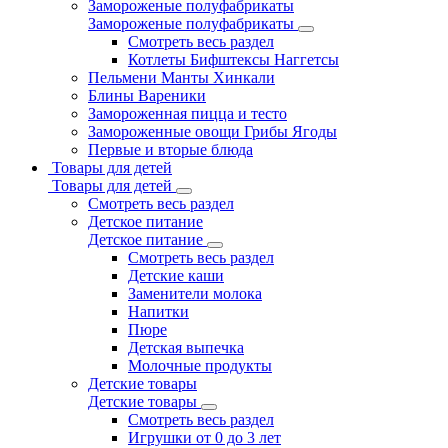
Замороженые полуфабрикаты
Замороженые полуфабрикаты
Смотреть весь раздел
Котлеты Бифштексы Наггетсы
Пельмени Манты Хинкали
Блины Вареники
Замороженная пицца и тесто
Замороженные овощи Грибы Ягоды
Первые и вторые блюда
Товары для детей
Товары для детей
Смотреть весь раздел
Детское питание
Детское питание
Смотреть весь раздел
Детские каши
Заменители молока
Напитки
Пюре
Детская выпечка
Молочные продукты
Детские товары
Детские товары
Смотреть весь раздел
Игрушки от 0 до 3 лет