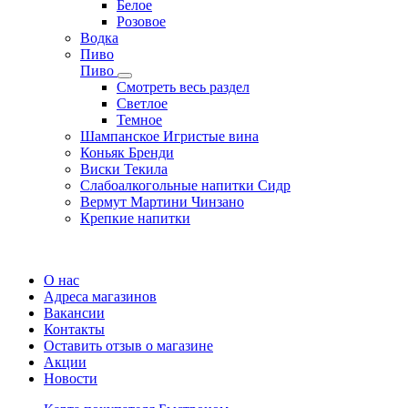
Белое
Розовое
Водка
Пиво
Пиво
Смотреть весь раздел
Cветлое
Темное
Шампанское Игристые вина
Коньяк Бренди
Виски Текила
Слабоалкогольные напитки Сидр
Вермут Мартини Чинзано
Крепкие напитки
Регистрация карты
О нас
Адреса магазинов
Вакансии
Контакты
Оставить отзыв о магазине
Акции
Новости