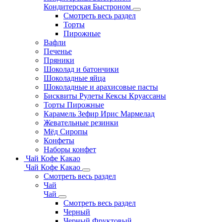
Кондитерская Быстроном
Смотреть весь раздел
Торты
Пирожные
Вафли
Печенье
Пряники
Шоколад и батончики
Шоколадные яйца
Шоколадные и арахисовые пасты
Бисквиты Рулеты Кексы Круассаны
Торты Пирожные
Карамель Зефир Ирис Мармелад
Жевательные резинки
Мёд Сиропы
Конфеты
Наборы конфет
Чай Кофе Какао
Чай Кофе Какао
Смотреть весь раздел
Чай
Чай
Смотреть весь раздел
Черный
Черный Фруктовый