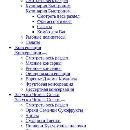
Смотреть весь раздел
Кулинария Быстроном
Кулинария Быстроном
Смотреть весь раздел
Фри ассортимент
Салаты
Комбо для Вас
Рыбные деликатесы
Салаты
Консервация
Консервация
Смотреть весь раздел
Мясные консервы
Рыбные консервы
Овощная консервация
Варенье Джемы Компоты
Фруктовая консервация
Дессертная консервация
Закуски Чипсы Снэки
Закуски Чипсы Снэки
Смотреть весь раздел
Орехи Семечки Сухофрукты
Чипсы
Сухарики Гренки
Попкорн Кукурузные палочки