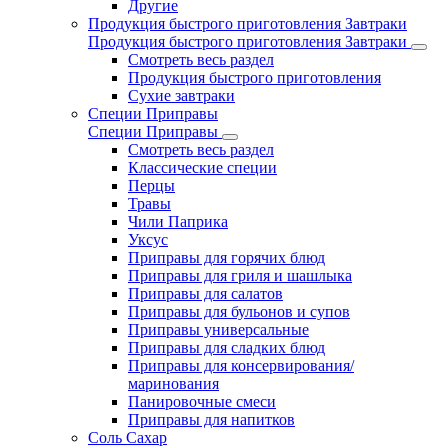
Другие
Продукция быстрого приготовления Завтраки
Продукция быстрого приготовления Завтраки
Смотреть весь раздел
Продукция быстрого приготовления
Сухие завтраки
Специи Приправы
Специи Приправы
Смотреть весь раздел
Классические специи
Перцы
Травы
Чили Паприка
Уксус
Приправы для горячих блюд
Приправы для гриля и шашлыка
Приправы для салатов
Приправы для бульонов и супов
Приправы универсальные
Приправы для сладких блюд
Приправы для консервирования/
маринования
Панировочные смеси
Приправы для напитков
Соль Сахар