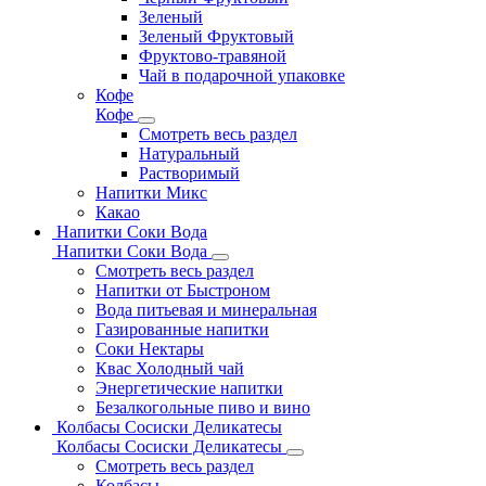
Зеленый
Зеленый Фруктовый
Фруктово-травяной
Чай в подарочной упаковке
Кофе
Кофе
Смотреть весь раздел
Натуральный
Растворимый
Напитки Микс
Какао
Напитки Соки Вода
Напитки Соки Вода
Смотреть весь раздел
Напитки от Быстроном
Вода питьевая и минеральная
Газированные напитки
Соки Нектары
Квас Холодный чай
Энергетические напитки
Безалкогольные пиво и вино
Колбасы Сосиски Деликатесы
Колбасы Сосиски Деликатесы
Смотреть весь раздел
Колбасы