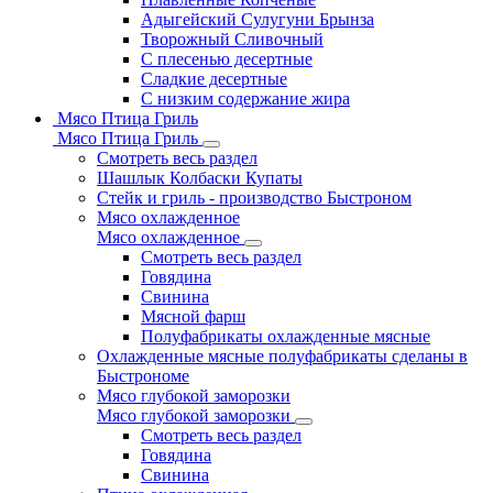
Адыгейский Сулугуни Брынза
Творожный Сливочный
С плесенью десертные
Сладкие десертные
С низким содержание жира
Мясо Птица Гриль
Мясо Птица Гриль
Смотреть весь раздел
Шашлык Колбаски Купаты
Стейк и гриль - производство Быстроном
Мясо охлажденное
Мясо охлажденное
Смотреть весь раздел
Говядина
Свинина
Мясной фарш
Полуфабрикаты охлажденные мясные
Охлажденные мясные полуфабрикаты сделаны в
Быстрономе
Мясо глубокой заморозки
Мясо глубокой заморозки
Смотреть весь раздел
Говядина
Свинина