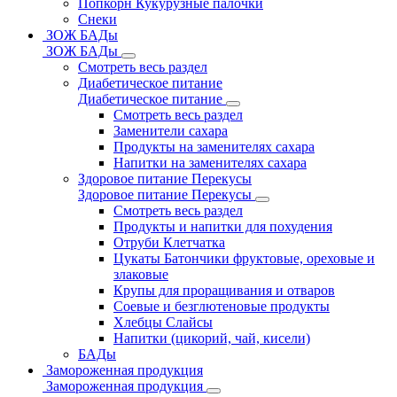
Попкорн Кукурузные палочки
Снеки
ЗОЖ БАДы
ЗОЖ БАДы
Смотреть весь раздел
Диабетическое питание
Диабетическое питание
Смотреть весь раздел
Заменители сахара
Продукты на заменителях сахара
Напитки на заменителях сахара
Здоровое питание Перекусы
Здоровое питание Перекусы
Смотреть весь раздел
Продукты и напитки для похудения
Отруби Клетчатка
Цукаты Батончики фруктовые, ореховые и
злаковые
Крупы для проращивания и отваров
Соевые и безглютеновые продукты
Хлебцы Слайсы
Напитки (цикорий, чай, кисели)
БАДы
Замороженная продукция
Замороженная продукция