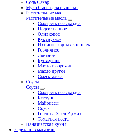
Соль Сахар
Мука Смеси для выпечки
Растительные масла
Растительные масла
Смотреть весь раздел
Подсолнечное
Оливковое
Кукурузное
Из виноградных косточек
Горчичное
Льняное
Кунжутное
Масло из орехов
Масло другое
Смесь масел
Соусы
Соусы
Смотреть весь раздел
Кетчупы
Майонезы
Соусы
Горчица Хрен Аджика
Томатная паста
Паназиатская кухня
Сделано в магазине