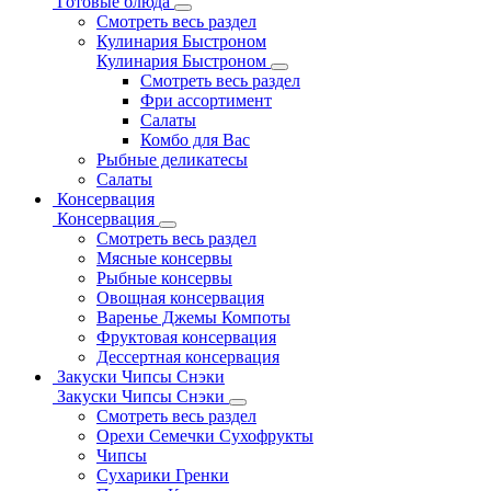
Готовые блюда
Смотреть весь раздел
Кулинария Быстроном
Кулинария Быстроном
Смотреть весь раздел
Фри ассортимент
Салаты
Комбо для Вас
Рыбные деликатесы
Салаты
Консервация
Консервация
Смотреть весь раздел
Мясные консервы
Рыбные консервы
Овощная консервация
Варенье Джемы Компоты
Фруктовая консервация
Дессертная консервация
Закуски Чипсы Снэки
Закуски Чипсы Снэки
Смотреть весь раздел
Орехи Семечки Сухофрукты
Чипсы
Сухарики Гренки