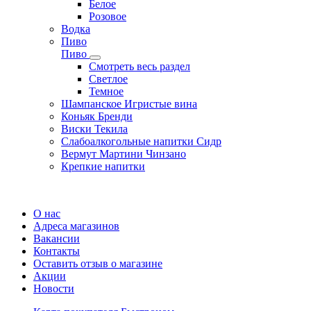
Белое
Розовое
Водка
Пиво
Пиво
Смотреть весь раздел
Cветлое
Темное
Шампанское Игристые вина
Коньяк Бренди
Виски Текила
Слабоалкогольные напитки Сидр
Вермут Мартини Чинзано
Крепкие напитки
Регистрация карты
О нас
Адреса магазинов
Вакансии
Контакты
Оставить отзыв о магазине
Акции
Новости