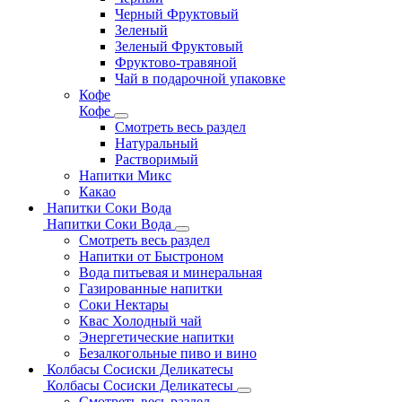
Черный Фруктовый
Зеленый
Зеленый Фруктовый
Фруктово-травяной
Чай в подарочной упаковке
Кофе
Кофе
Смотреть весь раздел
Натуральный
Растворимый
Напитки Микс
Какао
Напитки Соки Вода
Напитки Соки Вода
Смотреть весь раздел
Напитки от Быстроном
Вода питьевая и минеральная
Газированные напитки
Соки Нектары
Квас Холодный чай
Энергетические напитки
Безалкогольные пиво и вино
Колбасы Сосиски Деликатесы
Колбасы Сосиски Деликатесы
Смотреть весь раздел