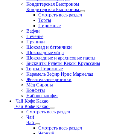
Кондитерская Быстроном
Кондитерская Быстроном
Смотреть весь раздел
Торты
Пирожные
Вафли
Печенье
Пряники
Шоколад и батончики
Шоколадные яйца
Шоколадные и арахисовые пасты
Бисквиты Рулеты Кексы Круассаны
Торты Пирожные
Карамель Зефир Ирис Мармелад
Жевательные резинки
Мёд Сиропы
Конфеты
Наборы конфет
Чай Кофе Какао
Чай Кофе Какао
Смотреть весь раздел
Чай
Чай
Смотреть весь раздел
Черный