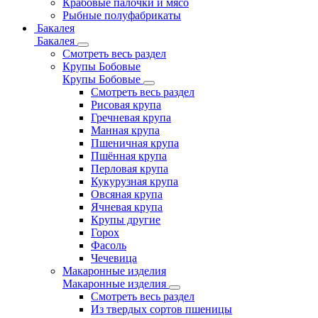
Крабовые палочки и мясо
Рыбные полуфабрикаты
Бакалея
Бакалея
Смотреть весь раздел
Крупы Бобовые
Крупы Бобовые
Смотреть весь раздел
Рисовая крупа
Гречневая крупа
Манная крупа
Пшеничная крупа
Пшённая крупа
Перловая крупа
Кукурузная крупа
Овсяная крупа
Ячневая крупа
Крупы другие
Горох
Фасоль
Чечевица
Макаронные изделия
Макаронные изделия
Смотреть весь раздел
Из твердых сортов пшеницы