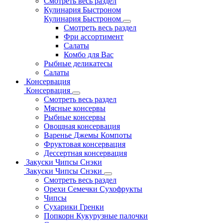
Смотреть весь раздел
Кулинария Быстроном
Кулинария Быстроном
Смотреть весь раздел
Фри ассортимент
Салаты
Комбо для Вас
Рыбные деликатесы
Салаты
Консервация
Консервация
Смотреть весь раздел
Мясные консервы
Рыбные консервы
Овощная консервация
Варенье Джемы Компоты
Фруктовая консервация
Дессертная консервация
Закуски Чипсы Снэки
Закуски Чипсы Снэки
Смотреть весь раздел
Орехи Семечки Сухофрукты
Чипсы
Сухарики Гренки
Попкорн Кукурузные палочки