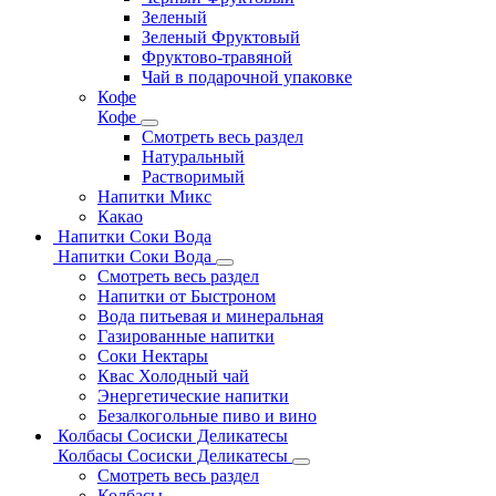
Зеленый
Зеленый Фруктовый
Фруктово-травяной
Чай в подарочной упаковке
Кофе
Кофе
Смотреть весь раздел
Натуральный
Растворимый
Напитки Микс
Какао
Напитки Соки Вода
Напитки Соки Вода
Смотреть весь раздел
Напитки от Быстроном
Вода питьевая и минеральная
Газированные напитки
Соки Нектары
Квас Холодный чай
Энергетические напитки
Безалкогольные пиво и вино
Колбасы Сосиски Деликатесы
Колбасы Сосиски Деликатесы
Смотреть весь раздел
Колбасы