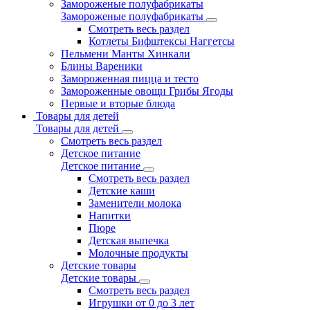
Замороженые полуфабрикаты
Замороженые полуфабрикаты
Смотреть весь раздел
Котлеты Бифштексы Наггетсы
Пельмени Манты Хинкали
Блины Вареники
Замороженная пицца и тесто
Замороженные овощи Грибы Ягоды
Первые и вторые блюда
Товары для детей
Товары для детей
Смотреть весь раздел
Детское питание
Детское питание
Смотреть весь раздел
Детские каши
Заменители молока
Напитки
Пюре
Детская выпечка
Молочные продукты
Детские товары
Детские товары
Смотреть весь раздел
Игрушки от 0 до 3 лет