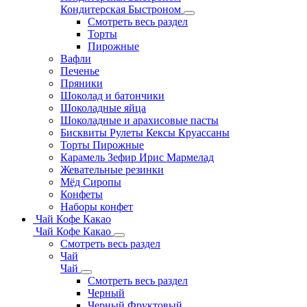
Кондитерская Быстроном
Смотреть весь раздел
Торты
Пирожные
Вафли
Печенье
Пряники
Шоколад и батончики
Шоколадные яйца
Шоколадные и арахисовые пасты
Бисквиты Рулеты Кексы Круассаны
Торты Пирожные
Карамель Зефир Ирис Мармелад
Жевательные резинки
Мёд Сиропы
Конфеты
Наборы конфет
Чай Кофе Какао
Чай Кофе Какао
Смотреть весь раздел
Чай
Чай
Смотреть весь раздел
Черный
Черный Фруктовый