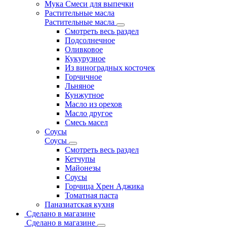
Мука Смеси для выпечки
Растительные масла
Растительные масла
Смотреть весь раздел
Подсолнечное
Оливковое
Кукурузное
Из виноградных косточек
Горчичное
Льняное
Кунжутное
Масло из орехов
Масло другое
Смесь масел
Соусы
Соусы
Смотреть весь раздел
Кетчупы
Майонезы
Соусы
Горчица Хрен Аджика
Томатная паста
Паназиатская кухня
Сделано в магазине
Сделано в магазине