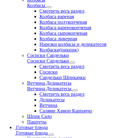
Колбасы
Смотреть весь раздел
Колбаса вареная
Колбаса полукопченая
Колбаса варенокопченая
Колбаса сырокопченая
Колбаса ливерная
Нарезки колбасы и деликатесов
Колбаски(пикник)
Сосиски Сардельки
Сосиски Сардельки
Смотреть весь раздел
Сосиски
Сардельки Шпикачки
Ветчина Деликатесы
Ветчина Деликатесы
Смотреть весь раздел
Деликатесы
Ветчина
Салями Хамон Карпаччо
Шпик Сало
Паштеты
Готовые блюда
Готовые блюда