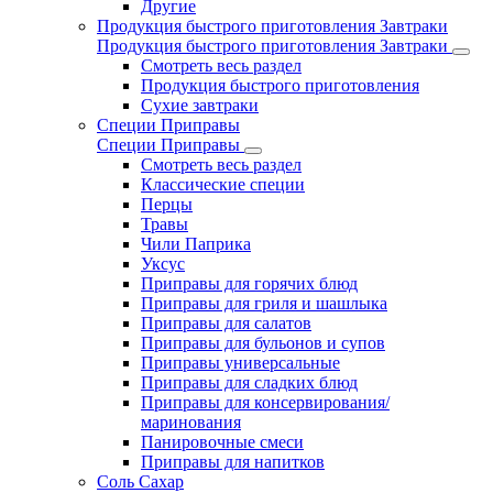
Другие
Продукция быстрого приготовления Завтраки
Продукция быстрого приготовления Завтраки
Смотреть весь раздел
Продукция быстрого приготовления
Сухие завтраки
Специи Приправы
Специи Приправы
Смотреть весь раздел
Классические специи
Перцы
Травы
Чили Паприка
Уксус
Приправы для горячих блюд
Приправы для гриля и шашлыка
Приправы для салатов
Приправы для бульонов и супов
Приправы универсальные
Приправы для сладких блюд
Приправы для консервирования/
маринования
Панировочные смеси
Приправы для напитков
Соль Сахар