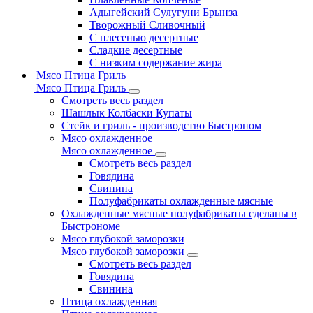
Адыгейский Сулугуни Брынза
Творожный Сливочный
С плесенью десертные
Сладкие десертные
С низким содержание жира
Мясо Птица Гриль
Мясо Птица Гриль
Смотреть весь раздел
Шашлык Колбаски Купаты
Стейк и гриль - производство Быстроном
Мясо охлажденное
Мясо охлажденное
Смотреть весь раздел
Говядина
Свинина
Полуфабрикаты охлажденные мясные
Охлажденные мясные полуфабрикаты сделаны в
Быстрономе
Мясо глубокой заморозки
Мясо глубокой заморозки
Смотреть весь раздел
Говядина
Свинина
Птица охлажденная