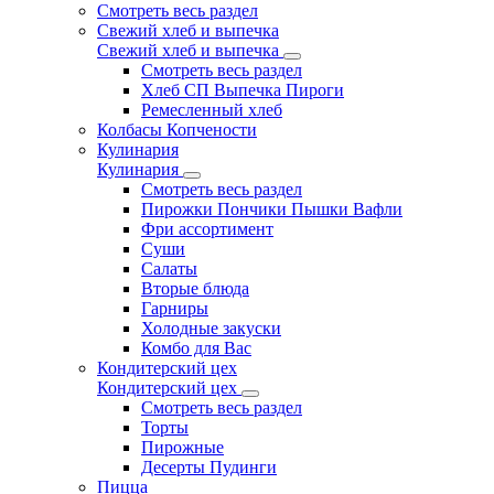
Смотреть весь раздел
Свежий хлеб и выпечка
Свежий хлеб и выпечка
Смотреть весь раздел
Хлеб СП Выпечка Пироги
Ремесленный хлеб
Колбасы Копчености
Кулинария
Кулинария
Смотреть весь раздел
Пирожки Пончики Пышки Вафли
Фри ассортимент
Суши
Салаты
Вторые блюда
Гарниры
Холодные закуски
Комбо для Вас
Кондитерский цех
Кондитерский цех
Смотреть весь раздел
Торты
Пирожные
Десерты Пудинги
Пицца