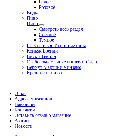
Белое
Розовое
Водка
Пиво
Пиво
Смотреть весь раздел
Cветлое
Темное
Шампанское Игристые вина
Коньяк Бренди
Виски Текила
Слабоалкогольные напитки Сидр
Вермут Мартини Чинзано
Крепкие напитки
Регистрация карты
О нас
Адреса магазинов
Вакансии
Контакты
Оставить отзыв о магазине
Акции
Новости