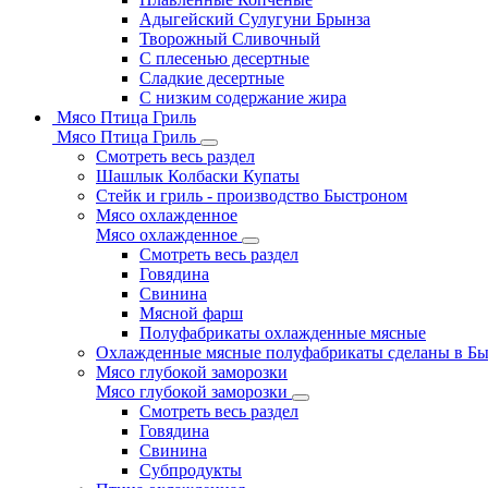
Адыгейский Сулугуни Брынза
Творожный Сливочный
С плесенью десертные
Сладкие десертные
С низким содержание жира
Мясо Птица Гриль
Мясо Птица Гриль
Смотреть весь раздел
Шашлык Колбаски Купаты
Стейк и гриль - производство Быстроном
Мясо охлажденное
Мясо охлажденное
Смотреть весь раздел
Говядина
Свинина
Мясной фарш
Полуфабрикаты охлажденные мясные
Охлажденные мясные полуфабрикаты сделаны в Б
Мясо глубокой заморозки
Мясо глубокой заморозки
Смотреть весь раздел
Говядина
Свинина
Субпродукты