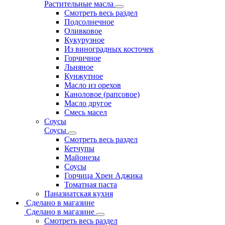
Растительные масла
Смотреть весь раздел
Подсолнечное
Оливковое
Кукурузное
Из виноградных косточек
Горчичное
Льняное
Кунжутное
Масло из орехов
Каноловое (рапсовое)
Масло другое
Смесь масел
Соусы
Соусы
Смотреть весь раздел
Кетчупы
Майонезы
Соусы
Горчица Хрен Аджика
Томатная паста
Паназиатская кухня
Сделано в магазине
Сделано в магазине
Смотреть весь раздел