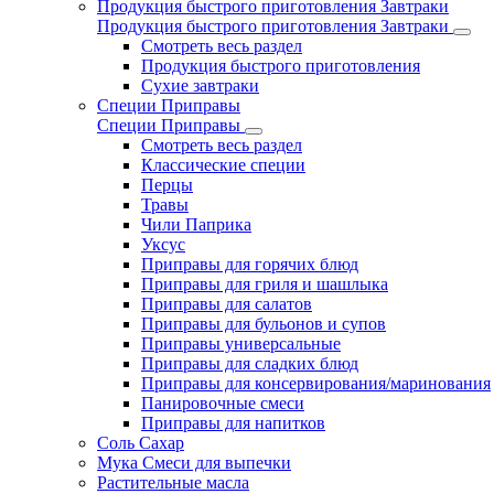
Продукция быстрого приготовления Завтраки
Продукция быстрого приготовления Завтраки
Смотреть весь раздел
Продукция быстрого приготовления
Сухие завтраки
Специи Приправы
Специи Приправы
Смотреть весь раздел
Классические специи
Перцы
Травы
Чили Паприка
Уксус
Приправы для горячих блюд
Приправы для гриля и шашлыка
Приправы для салатов
Приправы для бульонов и супов
Приправы универсальные
Приправы для сладких блюд
Приправы для консервирования/маринования
Панировочные смеси
Приправы для напитков
Соль Сахар
Мука Смеси для выпечки
Растительные масла