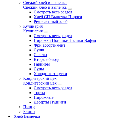
Свежий хлеб и выпечка
Свежий хлеб и выпечка
Смотреть весь раздел
Хлеб СП Выпечка Пироги
Ремесленный хлеб
Кулинария
Кулинария
Смотреть весь раздел
Пирожки Пончики Пышки Вафли
Фри ассортимент
Суши
Салаты
Вторые блюда
Гарниры
Супы
Холодные закуски
Кондитерский цех
Кондитерский цех
Смотреть весь раздел
Торты
Пирожные
Десерты Пудинги
Пицца
Блины
Хлеб Выпечка