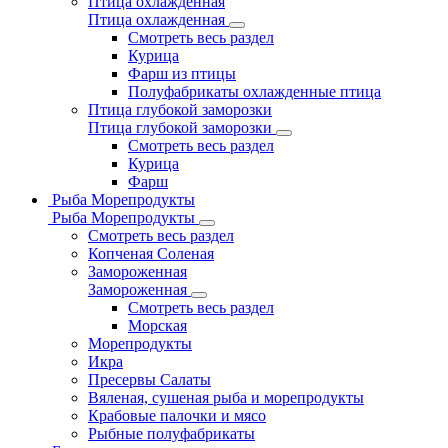
Птица охлажденная
Птица охлажденная
Смотреть весь раздел
Курица
Фарш из птицы
Полуфабрикаты охлажденные птица
Птица глубокой заморозки
Птица глубокой заморозки
Смотреть весь раздел
Курица
Фарш
Рыба Морепродукты
Рыба Морепродукты
Смотреть весь раздел
Копченая Соленая
Замороженная
Замороженная
Смотреть весь раздел
Морская
Морепродукты
Икра
Пресервы Салаты
Вяленая, сушеная рыба и морепродукты
Крабовые палочки и мясо
Рыбные полуфабрикаты