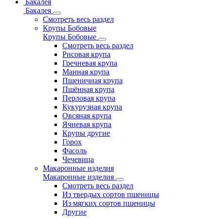
Бакалея
Бакалея
Смотреть весь раздел
Крупы Бобовые
Крупы Бобовые
Смотреть весь раздел
Рисовая крупа
Гречневая крупа
Манная крупа
Пшеничная крупа
Пшённая крупа
Перловая крупа
Кукурузная крупа
Овсяная крупа
Ячневая крупа
Крупы другие
Горох
Фасоль
Чечевица
Макаронные изделия
Макаронные изделия
Смотреть весь раздел
Из твердых сортов пшеницы
Из мягких сортов пшеницы
Другие