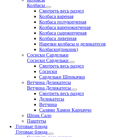
Колбасы
Смотреть весь раздел
Колбаса вареная
Колбаса полукопченая
Колбаса варенокопченая
Колбаса сырокопченая
Колбаса ливерная
Нарезки колбасы и деликатесов
Колбаски(пикник)
Сосиски Сардельки
Сосиски Сардельки
Смотреть весь раздел
Сосиски
Сардельки Шпикачки
Ветчина Деликатесы
Ветчина Деликатесы
Смотреть весь раздел
Деликатесы
Ветчина
Салями Хамон Карпаччо
Шпик Сало
Паштеты
Готовые блюда
Готовые блюда