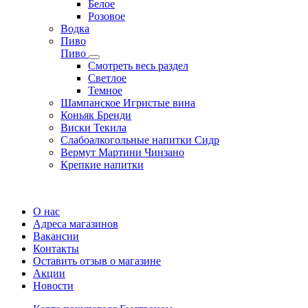
Белое
Розовое
Водка
Пиво
Пиво
Смотреть весь раздел
Cветлое
Темное
Шампанское Игристые вина
Коньяк Бренди
Виски Текила
Слабоалкогольные напитки Сидр
Вермут Мартини Чинзано
Крепкие напитки
Регистрация карты
О нас
Адреса магазинов
Вакансии
Контакты
Оставить отзыв о магазине
Акции
Новости