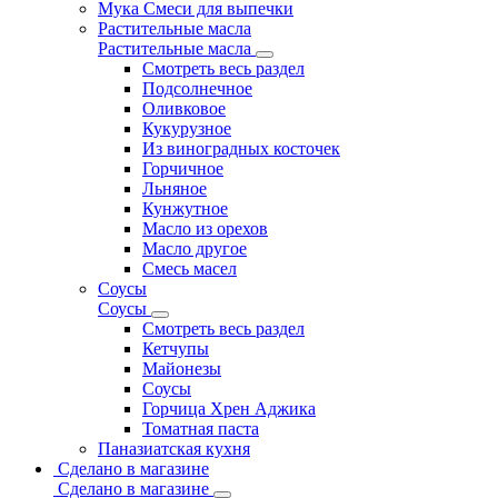
Мука Смеси для выпечки
Растительные масла
Растительные масла
Смотреть весь раздел
Подсолнечное
Оливковое
Кукурузное
Из виноградных косточек
Горчичное
Льняное
Кунжутное
Масло из орехов
Масло другое
Смесь масел
Соусы
Соусы
Смотреть весь раздел
Кетчупы
Майонезы
Соусы
Горчица Хрен Аджика
Томатная паста
Паназиатская кухня
Сделано в магазине
Сделано в магазине