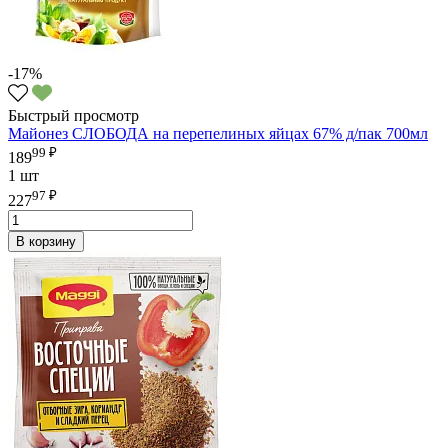
-17%
Быстрый просмотр
Майонез СЛОБОДА на перепелиных яйцах 67% д/пак 700мл
99 ₽
189
1 шт
97 ₽
227
В корзину