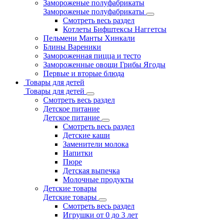
Замороженые полуфабрикаты
Замороженые полуфабрикаты
Смотреть весь раздел
Котлеты Бифштексы Наггетсы
Пельмени Манты Хинкали
Блины Вареники
Замороженная пицца и тесто
Замороженные овощи Грибы Ягоды
Первые и вторые блюда
Товары для детей
Товары для детей
Смотреть весь раздел
Детское питание
Детское питание
Смотреть весь раздел
Детские каши
Заменители молока
Напитки
Пюре
Детская выпечка
Молочные продукты
Детские товары
Детские товары
Смотреть весь раздел
Игрушки от 0 до 3 лет