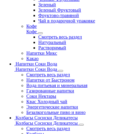
Зеленый
Зеленый Фруктовый
Фруктово-травяной
Чай в подарочной упаковке
Кофе
Кофе
Смотреть весь раздел
Натуральный
Растворимый
Напитки Микс
Какао
Напитки Соки Вода
Напитки Соки Вода
Смотреть весь раздел
Напитки от Быстроном
Вода питьевая и минеральная
Газированные напитки
Соки Нектары
Квас Холодный чай
Энергетические напитки
Безалкогольные пиво и вино
Колбасы Сосиски Деликатесы
Колбасы Сосиски Деликатесы
Смотреть весь раздел
Колбасы