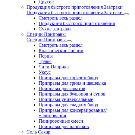
Другие
Продукция быстрого приготовления Завтраки
Продукция быстрого приготовления Завтраки
Смотреть весь раздел
Продукция быстрого приготовления
Сухие завтраки
Специи Приправы
Специи Приправы
Смотреть весь раздел
Классические специи
Перцы
Травы
Чили Паприка
Уксус
Приправы для горячих блюд
Приправы для гриля и шашлыка
Приправы для салатов
Приправы для бульонов и супов
Приправы универсальные
Приправы для сладких блюд
Приправы для консервирования/
маринования
Панировочные смеси
Приправы для напитков
Соль Сахар