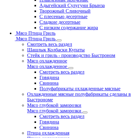
Адыгейский Сулугуни Брынза
Творожный Сливочный
С плесенью десертные
Сладкие десертные
С низким содержание жира
Мясо Птица Гриль
Мясо Птица Гриль
Смотреть весь раздел
Шашлык Колбаски Купаты
Стейк и гриль - производство Быстроном
Мясо охлажденное
Мясо охлажденное
Смотреть весь раздел
Говядина
Свинина
Полуфабрикаты охлажденные мясные
Охлажденные мясные полуфабрикаты сделаны в
Быстрономе
Мясо глубокой заморозки
Мясо глубокой заморозки
Смотреть весь раздел
Говядина
Свинина
Птица охлажденная