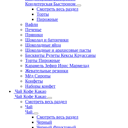
Кондитерская Быстроном
Смотреть весь раздел
Торты
Пирожные
Вафли
Печенье
Пряники
Шоколад и батончики
Шоколадные яйца
Шоколадные и арахисовые пасты
Бисквиты Рулеты Кексы Круассаны
Торты Пирожные
Карамель Зефир Ирис Мармелад
Жевательные резинки
Мёд Сиропы
Конфеты
Наборы конфет
Чай Кофе Какао
Чай Кофе Какао
Смотреть весь раздел
Чай
Чай
Смотреть весь раздел
Черный
Черный Фруктовый