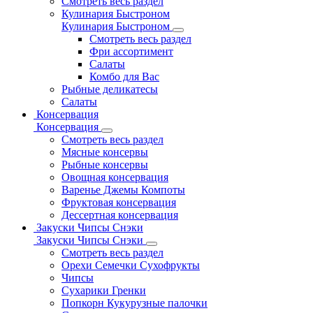
Смотреть весь раздел
Кулинария Быстроном
Кулинария Быстроном
Смотреть весь раздел
Фри ассортимент
Салаты
Комбо для Вас
Рыбные деликатесы
Салаты
Консервация
Консервация
Смотреть весь раздел
Мясные консервы
Рыбные консервы
Овощная консервация
Варенье Джемы Компоты
Фруктовая консервация
Дессертная консервация
Закуски Чипсы Снэки
Закуски Чипсы Снэки
Смотреть весь раздел
Орехи Семечки Сухофрукты
Чипсы
Сухарики Гренки
Попкорн Кукурузные палочки