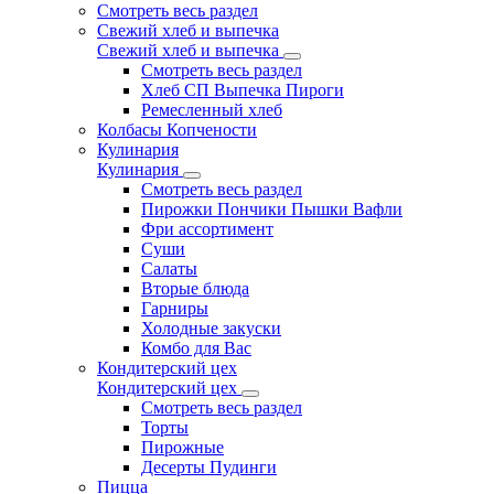
Смотреть весь раздел
Свежий хлеб и выпечка
Свежий хлеб и выпечка
Смотреть весь раздел
Хлеб СП Выпечка Пироги
Ремесленный хлеб
Колбасы Копчености
Кулинария
Кулинария
Смотреть весь раздел
Пирожки Пончики Пышки Вафли
Фри ассортимент
Суши
Салаты
Вторые блюда
Гарниры
Холодные закуски
Комбо для Вас
Кондитерский цех
Кондитерский цех
Смотреть весь раздел
Торты
Пирожные
Десерты Пудинги
Пицца