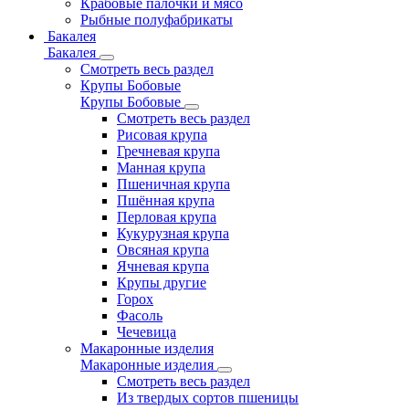
Крабовые палочки и мясо
Рыбные полуфабрикаты
Бакалея
Бакалея
Смотреть весь раздел
Крупы Бобовые
Крупы Бобовые
Смотреть весь раздел
Рисовая крупа
Гречневая крупа
Манная крупа
Пшеничная крупа
Пшённая крупа
Перловая крупа
Кукурузная крупа
Овсяная крупа
Ячневая крупа
Крупы другие
Горох
Фасоль
Чечевица
Макаронные изделия
Макаронные изделия
Смотреть весь раздел
Из твердых сортов пшеницы