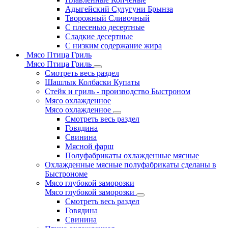
Адыгейский Сулугуни Брынза
Творожный Сливочный
С плесенью десертные
Сладкие десертные
С низким содержание жира
Мясо Птица Гриль
Мясо Птица Гриль
Смотреть весь раздел
Шашлык Колбаски Купаты
Стейк и гриль - производство Быстроном
Мясо охлажденное
Мясо охлажденное
Смотреть весь раздел
Говядина
Свинина
Мясной фарш
Полуфабрикаты охлажденные мясные
Охлажденные мясные полуфабрикаты сделаны в
Быстрономе
Мясо глубокой заморозки
Мясо глубокой заморозки
Смотреть весь раздел
Говядина
Свинина