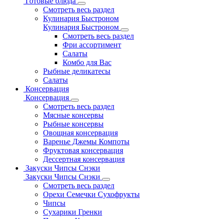
Готовые блюда
Смотреть весь раздел
Кулинария Быстроном
Кулинария Быстроном
Смотреть весь раздел
Фри ассортимент
Салаты
Комбо для Вас
Рыбные деликатесы
Салаты
Консервация
Консервация
Смотреть весь раздел
Мясные консервы
Рыбные консервы
Овощная консервация
Варенье Джемы Компоты
Фруктовая консервация
Дессертная консервация
Закуски Чипсы Снэки
Закуски Чипсы Снэки
Смотреть весь раздел
Орехи Семечки Сухофрукты
Чипсы
Сухарики Гренки