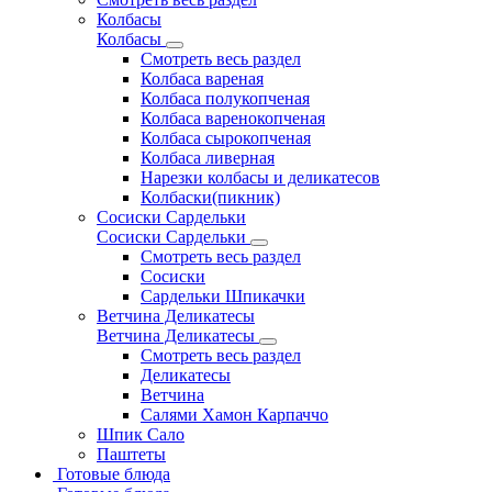
Колбасы
Колбасы
Смотреть весь раздел
Колбаса вареная
Колбаса полукопченая
Колбаса варенокопченая
Колбаса сырокопченая
Колбаса ливерная
Нарезки колбасы и деликатесов
Колбаски(пикник)
Сосиски Сардельки
Сосиски Сардельки
Смотреть весь раздел
Сосиски
Сардельки Шпикачки
Ветчина Деликатесы
Ветчина Деликатесы
Смотреть весь раздел
Деликатесы
Ветчина
Салями Хамон Карпаччо
Шпик Сало
Паштеты
Готовые блюда