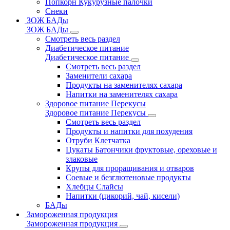
Попкорн Кукурузные палочки
Снеки
ЗОЖ БАДы
ЗОЖ БАДы
Смотреть весь раздел
Диабетическое питание
Диабетическое питание
Смотреть весь раздел
Заменители сахара
Продукты на заменителях сахара
Напитки на заменителях сахара
Здоровое питание Перекусы
Здоровое питание Перекусы
Смотреть весь раздел
Продукты и напитки для похудения
Отруби Клетчатка
Цукаты Батончики фруктовые, ореховые и
злаковые
Крупы для проращивания и отваров
Соевые и безглютеновые продукты
Хлебцы Слайсы
Напитки (цикорий, чай, кисели)
БАДы
Замороженная продукция
Замороженная продукция