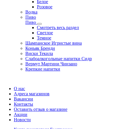
Белое
Розовое
Водка
Пиво
Пиво
Смотреть весь раздел
Cветлое
Темное
Шампанское Игристые вина
Коньяк Бренди
Виски Текила
Слабоалкогольные напитки Сидр
Вермут Мартини Чинзано
Крепкие напитки
Регистрация карты
О нас
Адреса магазинов
Вакансии
Контакты
Оставить отзыв о магазине
Акции
Новости