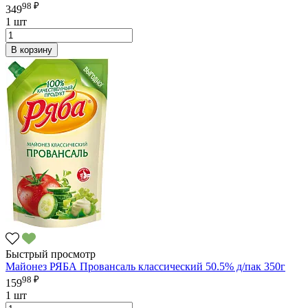
98 ₽
349
1 шт
В корзину
Быстрый просмотр
Майонез РЯБА Провансаль классический 50.5% д/пак 350г
98 ₽
159
1 шт