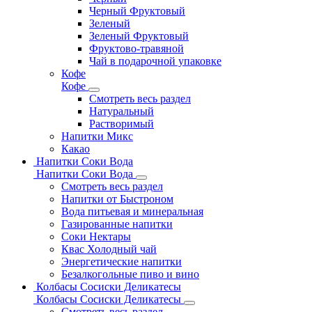
Черный Фруктовый
Зеленый
Зеленый Фруктовый
Фруктово-травяной
Чай в подарочной упаковке
Кофе
Кофе
Смотреть весь раздел
Натуральный
Растворимый
Напитки Микс
Какао
Напитки Соки Вода
Напитки Соки Вода
Смотреть весь раздел
Напитки от Быстроном
Вода питьевая и минеральная
Газированные напитки
Соки Нектары
Квас Холодный чай
Энергетические напитки
Безалкогольные пиво и вино
Колбасы Сосиски Деликатесы
Колбасы Сосиски Деликатесы
Смотреть весь раздел