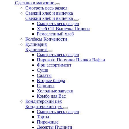
Сделано в магазине
Смотреть весь раздел
Свежий хлеб и выпечка
Свежий хлеб и выпечка
Смотреть весь раздел
Хлеб СП Выпечка Пироги
Ремесленный хлеб
Колбасы Копчености
Кулинария
Кулинария
Смотреть весь раздел
Пирожки Пончики Пышки Вафли
Фри ассортимент
Суши
Салаты
Вторые блюда
Гарниры
Холодные закуски
Комбо для Вас
Кондитерский цех
Кондитерский цех
Смотреть весь раздел
Торты
Пирожные
Десерты Пудинги