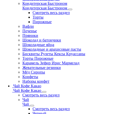
Кондитерская Быстроном
Кондитерская Быстроном
Смотреть весь раздел
Торты
Пирожные
Вафли
Печенье
Пряники
Шоколад и батончики
Шоколадные яйца
Шоколадные и арахисовые пасты
Бисквиты Рулеты Кексы Круассаны
Торты Пирожные
Карамель Зефир Ирис Мармелад
Жевательные резинки
Мёд Сиропы
Конфеты
Наборы конфет
Чай Кофе Какао
Чай Кофе Какао
Смотреть весь раздел
Чай
Чай
Смотреть весь раздел
Черный