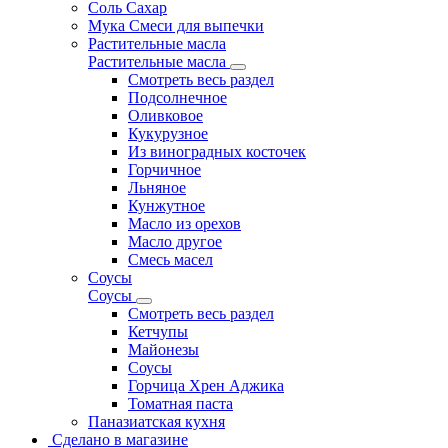
Соль Сахар
Мука Смеси для выпечки
Растительные масла
Растительные масла
Смотреть весь раздел
Подсолнечное
Оливковое
Кукурузное
Из виноградных косточек
Горчичное
Льняное
Кунжутное
Масло из орехов
Масло другое
Смесь масел
Соусы
Соусы
Смотреть весь раздел
Кетчупы
Майонезы
Соусы
Горчица Хрен Аджика
Томатная паста
Паназиатская кухня
Сделано в магазине