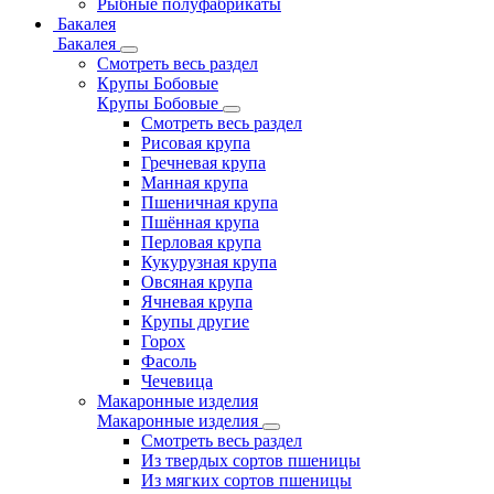
Рыбные полуфабрикаты
Бакалея
Бакалея
Смотреть весь раздел
Крупы Бобовые
Крупы Бобовые
Смотреть весь раздел
Рисовая крупа
Гречневая крупа
Манная крупа
Пшеничная крупа
Пшённая крупа
Перловая крупа
Кукурузная крупа
Овсяная крупа
Ячневая крупа
Крупы другие
Горох
Фасоль
Чечевица
Макаронные изделия
Макаронные изделия
Смотреть весь раздел
Из твердых сортов пшеницы
Из мягких сортов пшеницы