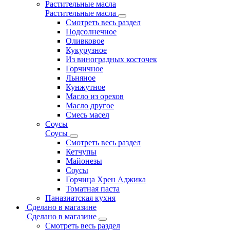
Растительные масла
Растительные масла
Смотреть весь раздел
Подсолнечное
Оливковое
Кукурузное
Из виноградных косточек
Горчичное
Льняное
Кунжутное
Масло из орехов
Масло другое
Смесь масел
Соусы
Соусы
Смотреть весь раздел
Кетчупы
Майонезы
Соусы
Горчица Хрен Аджика
Томатная паста
Паназиатская кухня
Сделано в магазине
Сделано в магазине
Смотреть весь раздел