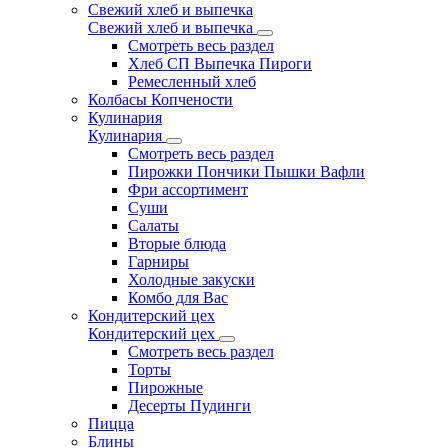
Свежий хлеб и выпечка
Свежий хлеб и выпечка
Смотреть весь раздел
Хлеб СП Выпечка Пироги
Ремесленный хлеб
Колбасы Копчености
Кулинария
Кулинария
Смотреть весь раздел
Пирожки Пончики Пышки Вафли
Фри ассортимент
Суши
Салаты
Вторые блюда
Гарниры
Холодные закуски
Комбо для Вас
Кондитерский цех
Кондитерский цех
Смотреть весь раздел
Торты
Пирожные
Десерты Пудинги
Пицца
Блины