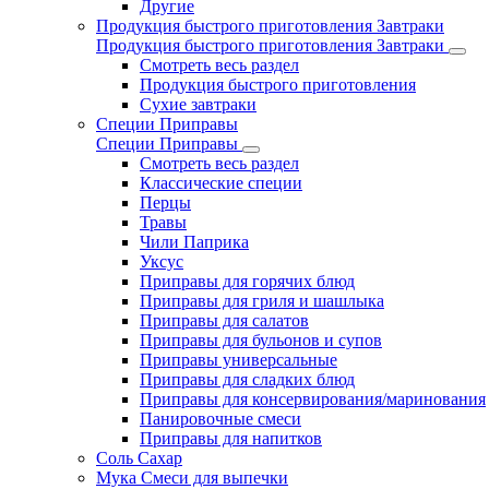
Другие
Продукция быстрого приготовления Завтраки
Продукция быстрого приготовления Завтраки
Смотреть весь раздел
Продукция быстрого приготовления
Сухие завтраки
Специи Приправы
Специи Приправы
Смотреть весь раздел
Классические специи
Перцы
Травы
Чили Паприка
Уксус
Приправы для горячих блюд
Приправы для гриля и шашлыка
Приправы для салатов
Приправы для бульонов и супов
Приправы универсальные
Приправы для сладких блюд
Приправы для консервирования/маринования
Панировочные смеси
Приправы для напитков
Соль Сахар
Мука Смеси для выпечки