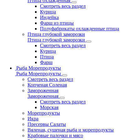
Птица охлажденная
Смотреть весь раздел
Курица
Индейка
Фарш из птицы
Полуфабрикаты охлажденные птица
Птица глубокой заморозки
Птица глубокой заморозки
Смотреть весь раздел
Курица
Птица
Фарш
Рыба Морепродукты
Рыба Морепродукты
Смотреть весь раздел
Копченая Соленая
Замороженная
Замороженная
Смотреть весь раздел
Морская
Морепродукты
Икра
Пресервы Салаты
Вяленая, сушеная рыба и морепродукты
Крабовые палочки и мясо