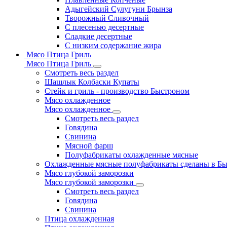
Адыгейский Сулугуни Брынза
Творожный Сливочный
С плесенью десертные
Сладкие десертные
С низким содержание жира
Мясо Птица Гриль
Мясо Птица Гриль
Смотреть весь раздел
Шашлык Колбаски Купаты
Стейк и гриль - производство Быстроном
Мясо охлажденное
Мясо охлажденное
Смотреть весь раздел
Говядина
Свинина
Мясной фарш
Полуфабрикаты охлажденные мясные
Охлажденные мясные полуфабрикаты сделаны в Б
Мясо глубокой заморозки
Мясо глубокой заморозки
Смотреть весь раздел
Говядина
Свинина
Птица охлажденная