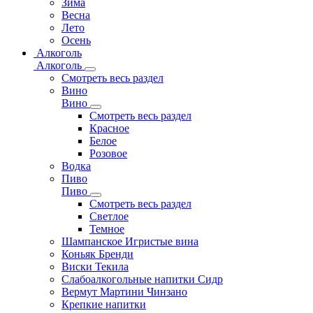
Зима
Весна
Лето
Осень
Алкоголь
Алкоголь
Смотреть весь раздел
Вино
Вино
Смотреть весь раздел
Красное
Белое
Розовое
Водка
Пиво
Пиво
Смотреть весь раздел
Cветлое
Темное
Шампанское Игристые вина
Коньяк Бренди
Виски Текила
Слабоалкогольные напитки Сидр
Вермут Мартини Чинзано
Крепкие напитки