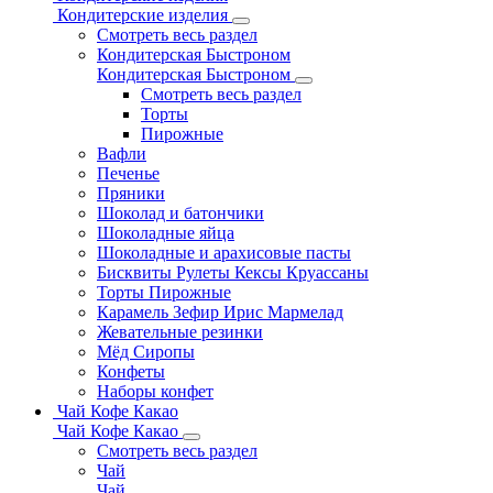
Кондитерские изделия
Смотреть весь раздел
Кондитерская Быстроном
Кондитерская Быстроном
Смотреть весь раздел
Торты
Пирожные
Вафли
Печенье
Пряники
Шоколад и батончики
Шоколадные яйца
Шоколадные и арахисовые пасты
Бисквиты Рулеты Кексы Круассаны
Торты Пирожные
Карамель Зефир Ирис Мармелад
Жевательные резинки
Мёд Сиропы
Конфеты
Наборы конфет
Чай Кофе Какао
Чай Кофе Какао
Смотреть весь раздел
Чай
Чай