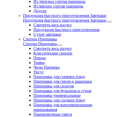
Из твердых сортов пшеницы
Из мягких сортов пшеницы
Другие
Продукция быстрого приготовления Завтраки
Продукция быстрого приготовления Завтраки
Смотреть весь раздел
Продукция быстрого приготовления
Сухие завтраки
Специи Приправы
Специи Приправы
Смотреть весь раздел
Классические специи
Перцы
Травы
Чили Паприка
Уксус
Приправы для горячих блюд
Приправы для гриля и шашлыка
Приправы для салатов
Приправы для бульонов и супов
Приправы универсальные
Приправы для сладких блюд
Приправы для консервирования/
маринования
Панировочные смеси