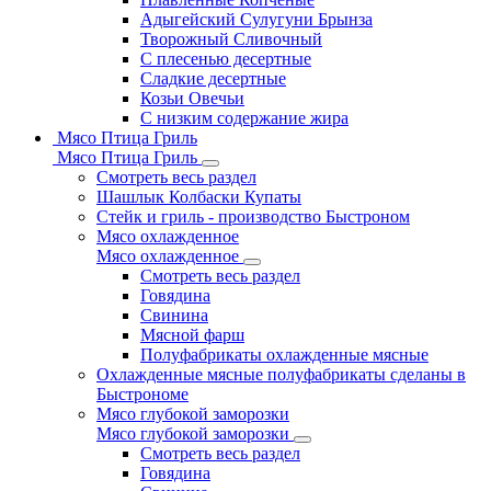
Адыгейский Сулугуни Брынза
Творожный Сливочный
С плесенью десертные
Сладкие десертные
Козьи Овечьи
С низким содержание жира
Мясо Птица Гриль
Мясо Птица Гриль
Смотреть весь раздел
Шашлык Колбаски Купаты
Стейк и гриль - производство Быстроном
Мясо охлажденное
Мясо охлажденное
Смотреть весь раздел
Говядина
Свинина
Мясной фарш
Полуфабрикаты охлажденные мясные
Охлажденные мясные полуфабрикаты сделаны в
Быстрономе
Мясо глубокой заморозки
Мясо глубокой заморозки
Смотреть весь раздел
Говядина