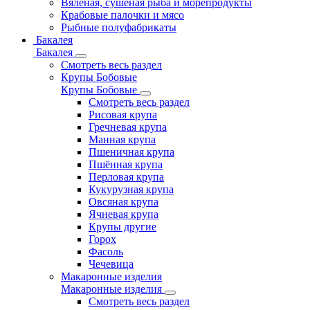
Вяленая, сушеная рыба и морепродукты
Крабовые палочки и мясо
Рыбные полуфабрикаты
Бакалея
Бакалея
Смотреть весь раздел
Крупы Бобовые
Крупы Бобовые
Смотреть весь раздел
Рисовая крупа
Гречневая крупа
Манная крупа
Пшеничная крупа
Пшённая крупа
Перловая крупа
Кукурузная крупа
Овсяная крупа
Ячневая крупа
Крупы другие
Горох
Фасоль
Чечевица
Макаронные изделия
Макаронные изделия
Смотреть весь раздел