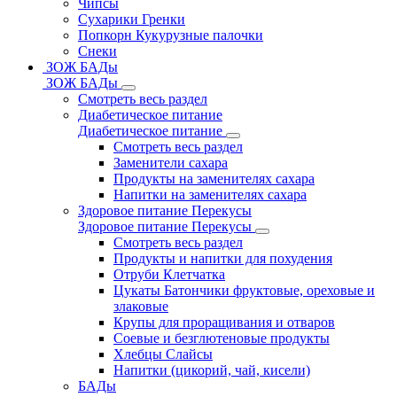
Чипсы
Сухарики Гренки
Попкорн Кукурузные палочки
Снеки
ЗОЖ БАДы
ЗОЖ БАДы
Смотреть весь раздел
Диабетическое питание
Диабетическое питание
Смотреть весь раздел
Заменители сахара
Продукты на заменителях сахара
Напитки на заменителях сахара
Здоровое питание Перекусы
Здоровое питание Перекусы
Смотреть весь раздел
Продукты и напитки для похудения
Отруби Клетчатка
Цукаты Батончики фруктовые, ореховые и
злаковые
Крупы для проращивания и отваров
Соевые и безглютеновые продукты
Хлебцы Слайсы
Напитки (цикорий, чай, кисели)
БАДы