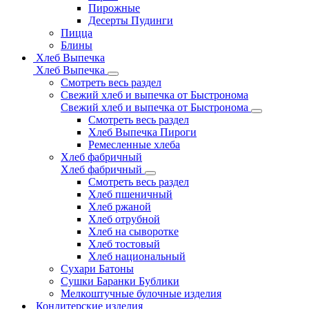
Пирожные
Десерты Пудинги
Пицца
Блины
Хлеб Выпечка
Хлеб Выпечка
Смотреть весь раздел
Свежий хлеб и выпечка от Быстронома
Свежий хлеб и выпечка от Быстронома
Смотреть весь раздел
Хлеб Выпечка Пироги
Ремесленные хлеба
Хлеб фабричный
Хлеб фабричный
Смотреть весь раздел
Хлеб пшеничный
Хлеб ржаной
Хлеб отрубной
Хлеб на сыворотке
Хлеб тостовый
Хлеб национальный
Сухари Батоны
Сушки Баранки Бублики
Мелкоштучные булочные изделия
Кондитерские изделия