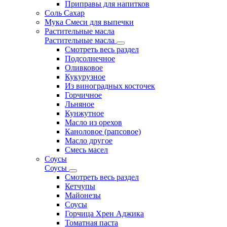
Приправы для напитков
Соль Сахар
Мука Смеси для выпечки
Растительные масла
Растительные масла
Смотреть весь раздел
Подсолнечное
Оливковое
Кукурузное
Из виноградных косточек
Горчичное
Льняное
Кунжутное
Масло из орехов
Каноловое (рапсовое)
Масло другое
Смесь масел
Соусы
Соусы
Смотреть весь раздел
Кетчупы
Майонезы
Соусы
Горчица Хрен Аджика
Томатная паста