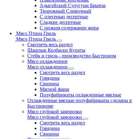
Адыгейский Сулугуни Брынза
Творожный Сливочный
С плесенью десертные
Сладкие десертные
С низким содержание жира
Мясо Птица Гриль
Мясо Птица Гриль
Смотреть весь раздел
Шашлык Колбаски Купаты
Стейк и гриль - производство Быстроном
Мясо охлажденное
Мясо охлажденное
Смотреть весь раздел
Говядина
Свинина
Мясной фарш
Полуфабрикаты охлажденные мясные
Охлажденные мясные полуфабрикаты сделаны в
Быстрономе
Мясо глубокой заморозки
Мясо глубокой заморозки
Смотреть весь раздел
Говядина
Свинина