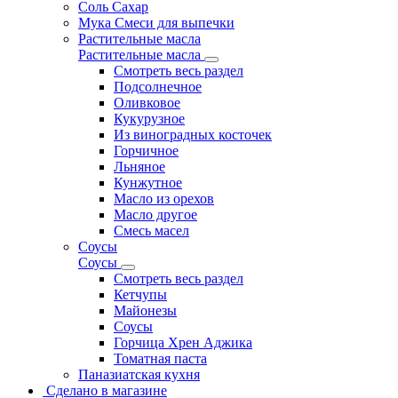
Соль Сахар
Мука Смеси для выпечки
Растительные масла
Растительные масла
Смотреть весь раздел
Подсолнечное
Оливковое
Кукурузное
Из виноградных косточек
Горчичное
Льняное
Кунжутное
Масло из орехов
Масло другое
Смесь масел
Соусы
Соусы
Смотреть весь раздел
Кетчупы
Майонезы
Соусы
Горчица Хрен Аджика
Томатная паста
Паназиатская кухня
Сделано в магазине