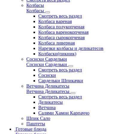
Колбасы
Колбасы
Смотреть весь раздел
Колбаса вареная
Колбаса полукопченая
Колбаса варенокопченая
Колбаса сырокопченая
Колбаса ливерная
Нарезки колбасы и деликатесов
Колбаски(пикник)
Сосиски Сардельки
Сосиски Сардельки
Смотреть весь раздел
Сосиски
Сардельки Шпикачки
Ветчина Деликатесы
Ветчина Деликатесы
Смотреть весь раздел
Деликатесы
Ветчина
Салями Хамон Карпаччо
Шпик Сало
Паштеты
Готовые блюда