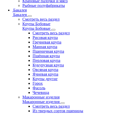
Крабовые палочки и мясо
Рыбные полуфабрикаты
Бакалея
Бакалея
Смотреть весь раздел
Крупы Бобовые
Крупы Бобовые
Смотреть весь раздел
Рисовая крупа
Гречневая крупа
Манная крупа
Пшеничная крупа
Пшённая крупа
Перловая крупа
Кукурузная крупа
Овсяная крупа
Ячневая крупа
Крупы другие
Горох
Фасоль
Чечевица
Макаронные изделия
Макаронные изделия
Смотреть весь раздел
Из твердых сортов пшеницы