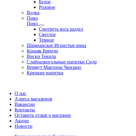
Белое
Розовое
Водка
Пиво
Пиво
Смотреть весь раздел
Cветлое
Темное
Шампанское Игристые вина
Коньяк Бренди
Виски Текила
Слабоалкогольные напитки Сидр
Вермут Мартини Чинзано
Крепкие напитки
Регистрация карты
О нас
Адреса магазинов
Вакансии
Контакты
Оставить отзыв о магазине
Акции
Новости