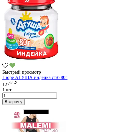
Быстрый просмотр
Пюре АГУША индейка ст/б 80г
98 ₽
127
1 шт
В корзину