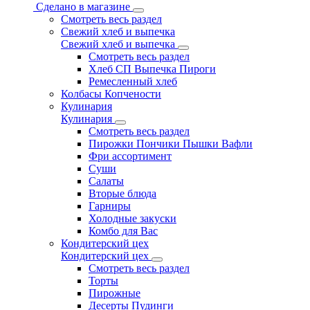
Сделано в магазине
Смотреть весь раздел
Свежий хлеб и выпечка
Свежий хлеб и выпечка
Смотреть весь раздел
Хлеб СП Выпечка Пироги
Ремесленный хлеб
Колбасы Копчености
Кулинария
Кулинария
Смотреть весь раздел
Пирожки Пончики Пышки Вафли
Фри ассортимент
Суши
Салаты
Вторые блюда
Гарниры
Холодные закуски
Комбо для Вас
Кондитерский цех
Кондитерский цех
Смотреть весь раздел
Торты
Пирожные
Десерты Пудинги