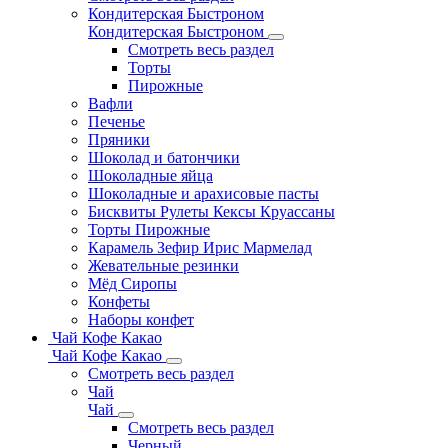
Кондитерская Быстроном
Кондитерская Быстроном
Смотреть весь раздел
Торты
Пирожные
Вафли
Печенье
Пряники
Шоколад и батончики
Шоколадные яйца
Шоколадные и арахисовые пасты
Бисквиты Рулеты Кексы Круассаны
Торты Пирожные
Карамель Зефир Ирис Мармелад
Жевательные резинки
Мёд Сиропы
Конфеты
Наборы конфет
Чай Кофе Какао
Чай Кофе Какао
Смотреть весь раздел
Чай
Чай
Смотреть весь раздел
Черный