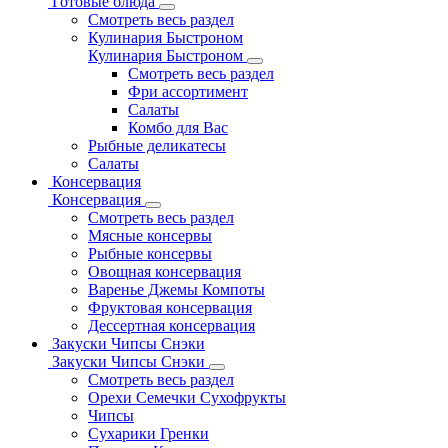
Готовые блюда
Смотреть весь раздел
Кулинария Быстроном
Кулинария Быстроном
Смотреть весь раздел
Фри ассортимент
Салаты
Комбо для Вас
Рыбные деликатесы
Салаты
Консервация
Консервация
Смотреть весь раздел
Мясные консервы
Рыбные консервы
Овощная консервация
Варенье Джемы Компоты
Фруктовая консервация
Дессертная консервация
Закуски Чипсы Снэки
Закуски Чипсы Снэки
Смотреть весь раздел
Орехи Семечки Сухофрукты
Чипсы
Сухарики Гренки