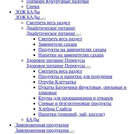
Попкорн Кукурузные палочки
Снеки
ЗОЖ БАДы
ЗОЖ БАДы
Смотреть весь раздел
Диабетическое питание
Диабетическое питание
Смотреть весь раздел
Заменители сахара
Продукты на заменителях сахара
Напитки на заменителях сахара
Здоровое питание Перекусы
Здоровое питание Перекусы
Смотреть весь раздел
Продукты и напитки для похудения
Отруби Клетчатка
Цукаты Батончики фруктовые, ореховые и
злаковые
Крупы для проращивания и отваров
Соевые и безглютеновые продукты
Хлебцы Слайсы
Напитки (цикорий, чай, кисели)
БАДы
Замороженная продукция
Замороженная продукция