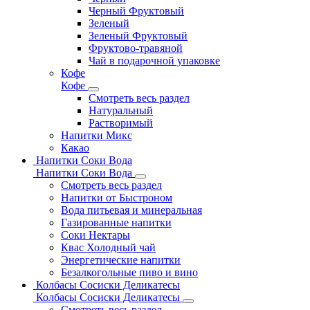
Черный Фруктовый
Зеленый
Зеленый Фруктовый
Фруктово-травяной
Чай в подарочной упаковке
Кофе
Кофе
Смотреть весь раздел
Натуральный
Растворимый
Напитки Микс
Какао
Напитки Соки Вода
Напитки Соки Вода
Смотреть весь раздел
Напитки от Быстроном
Вода питьевая и минеральная
Газированные напитки
Соки Нектары
Квас Холодный чай
Энергетические напитки
Безалкогольные пиво и вино
Колбасы Сосиски Деликатесы
Колбасы Сосиски Деликатесы
Смотреть весь раздел