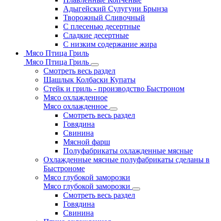
Адыгейский Сулугуни Брынза
Творожный Сливочный
С плесенью десертные
Сладкие десертные
С низким содержание жира
Мясо Птица Гриль
Мясо Птица Гриль
Смотреть весь раздел
Шашлык Колбаски Купаты
Стейк и гриль - производство Быстроном
Мясо охлажденное
Мясо охлажденное
Смотреть весь раздел
Говядина
Свинина
Мясной фарш
Полуфабрикаты охлажденные мясные
Охлажденные мясные полуфабрикаты сделаны в
Быстрономе
Мясо глубокой заморозки
Мясо глубокой заморозки
Смотреть весь раздел
Говядина
Свинина