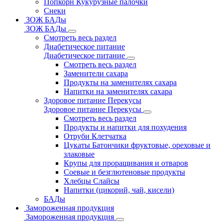
Попкорн Кукурузные палочки
Снеки
ЗОЖ БАДы
ЗОЖ БАДы
Смотреть весь раздел
Диабетическое питание
Диабетическое питание
Смотреть весь раздел
Заменители сахара
Продукты на заменителях сахара
Напитки на заменителях сахара
Здоровое питание Перекусы
Здоровое питание Перекусы
Смотреть весь раздел
Продукты и напитки для похудения
Отруби Клетчатка
Цукаты Батончики фруктовые, ореховые и
злаковые
Крупы для проращивания и отваров
Соевые и безглютеновые продукты
Хлебцы Слайсы
Напитки (цикорий, чай, кисели)
БАДы
Замороженная продукция
Замороженная продукция