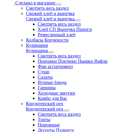
Сделано в магазине
Смотреть весь раздел
Свежий хлеб и выпечка
Свежий хлеб и выпечка
Смотреть весь раздел
Хлеб СП Выпечка Пироги
Ремесленный хлеб
Колбасы Копчености
Кулинария
Кулинария
Смотреть весь раздел
Пирожки Пончики Пышки Вафли
Фри ассортимент
Суши
Салаты
Вторые блюда
Гарниры
Холодные закуски
Комбо для Вас
Кондитерский цех
Кондитерский цех
Смотреть весь раздел
Торты
Пирожные
Десерты Пудинги