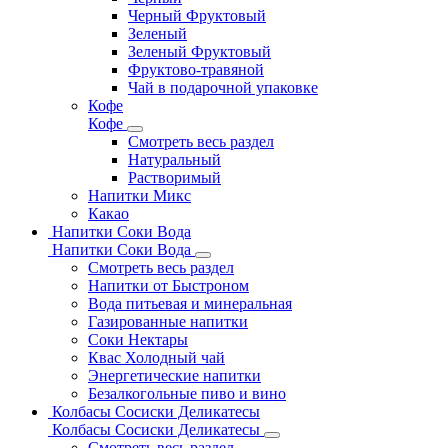
Черный Фруктовый
Зеленый
Зеленый Фруктовый
Фруктово-травяной
Чай в подарочной упаковке
Кофе
Кофе
Смотреть весь раздел
Натуральный
Растворимый
Напитки Микс
Какао
Напитки Соки Вода
Напитки Соки Вода
Смотреть весь раздел
Напитки от Быстроном
Вода питьевая и минеральная
Газированные напитки
Соки Нектары
Квас Холодный чай
Энергетические напитки
Безалкогольные пиво и вино
Колбасы Сосиски Деликатесы
Колбасы Сосиски Деликатесы
Смотреть весь раздел