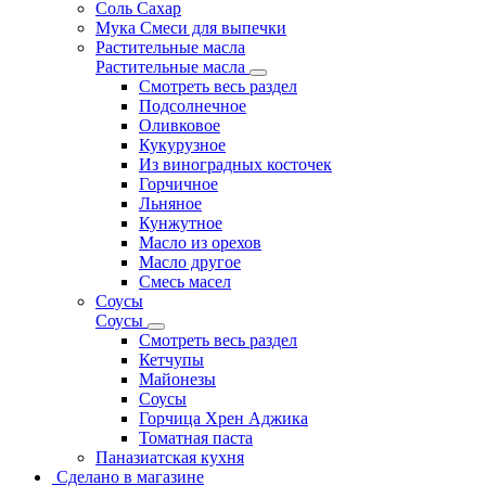
Соль Сахар
Мука Смеси для выпечки
Растительные масла
Растительные масла
Смотреть весь раздел
Подсолнечное
Оливковое
Кукурузное
Из виноградных косточек
Горчичное
Льняное
Кунжутное
Масло из орехов
Масло другое
Смесь масел
Соусы
Соусы
Смотреть весь раздел
Кетчупы
Майонезы
Соусы
Горчица Хрен Аджика
Томатная паста
Паназиатская кухня
Сделано в магазине