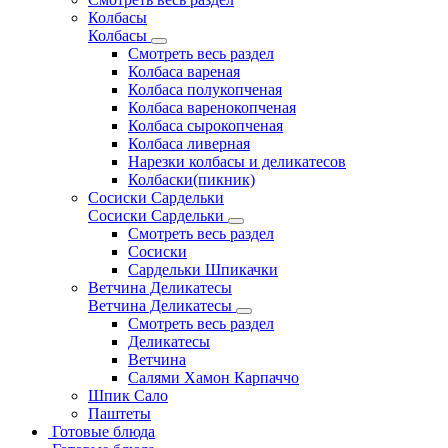
Колбасы
Колбасы
Смотреть весь раздел
Колбаса вареная
Колбаса полукопченая
Колбаса варенокопченая
Колбаса сырокопченая
Колбаса ливерная
Нарезки колбасы и деликатесов
Колбаски(пикник)
Сосиски Сардельки
Сосиски Сардельки
Смотреть весь раздел
Сосиски
Сардельки Шпикачки
Ветчина Деликатесы
Ветчина Деликатесы
Смотреть весь раздел
Деликатесы
Ветчина
Салями Хамон Карпаччо
Шпик Сало
Паштеты
Готовые блюда