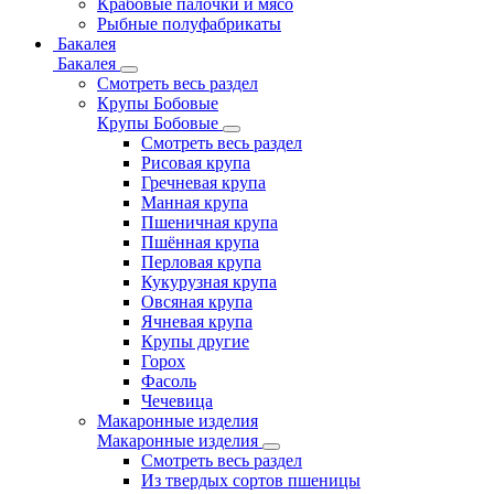
Крабовые палочки и мясо
Рыбные полуфабрикаты
Бакалея
Бакалея
Смотреть весь раздел
Крупы Бобовые
Крупы Бобовые
Смотреть весь раздел
Рисовая крупа
Гречневая крупа
Манная крупа
Пшеничная крупа
Пшённая крупа
Перловая крупа
Кукурузная крупа
Овсяная крупа
Ячневая крупа
Крупы другие
Горох
Фасоль
Чечевица
Макаронные изделия
Макаронные изделия
Смотреть весь раздел
Из твердых сортов пшеницы