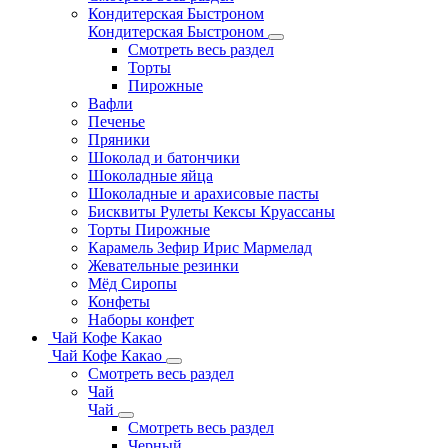
Кондитерская Быстроном
Кондитерская Быстроном
Смотреть весь раздел
Торты
Пирожные
Вафли
Печенье
Пряники
Шоколад и батончики
Шоколадные яйца
Шоколадные и арахисовые пасты
Бисквиты Рулеты Кексы Круассаны
Торты Пирожные
Карамель Зефир Ирис Мармелад
Жевательные резинки
Мёд Сиропы
Конфеты
Наборы конфет
Чай Кофе Какао
Чай Кофе Какао
Смотреть весь раздел
Чай
Чай
Смотреть весь раздел
Черный