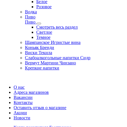
Белое
Розовое
Водка
Пиво
Пиво
Смотреть весь раздел
Cветлое
Темное
Шампанское Игристые вина
Коньяк Бренди
Виски Текила
Слабоалкогольные напитки Сидр
Вермут Мартини Чинзано
Крепкие напитки
Регистрация карты
О нас
Адреса магазинов
Вакансии
Контакты
Оставить отзыв о магазине
Акции
Новости