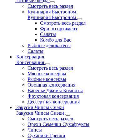
Готовые блюда
Смотреть весь раздел
Кулинария Быстроном
Кулинария Быстроном
Смотреть весь раздел
Фри ассортимент
Салаты
Комбо для Вас
Рыбные деликатесы
Салаты
Консервация
Консервация
Смотреть весь раздел
Мясные консервы
Рыбные консервы
Овощная консервация
Варенье Джемы Компоты
Фруктовая консервация
Дессертная консервация
Закуски Чипсы Снэки
Закуски Чипсы Снэки
Смотреть весь раздел
Орехи Семечки Сухофрукты
Чипсы
Сухарики Гренки