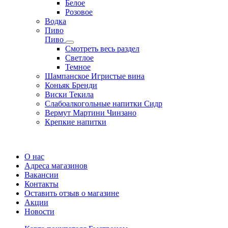
Белое
Розовое
Водка
Пиво
Пиво
Смотреть весь раздел
Cветлое
Темное
Шампанское Игристые вина
Коньяк Бренди
Виски Текила
Слабоалкогольные напитки Сидр
Вермут Мартини Чинзано
Крепкие напитки
Регистрация карты
О нас
Адреса магазинов
Вакансии
Контакты
Оставить отзыв о магазине
Акции
Новости