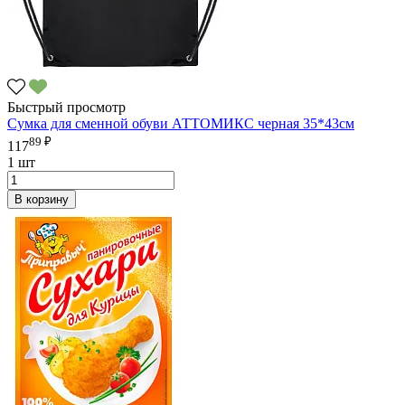
Быстрый просмотр
Сумка для сменной обуви АТТОМИКС черная 35*43см
89 ₽
117
1 шт
В корзину