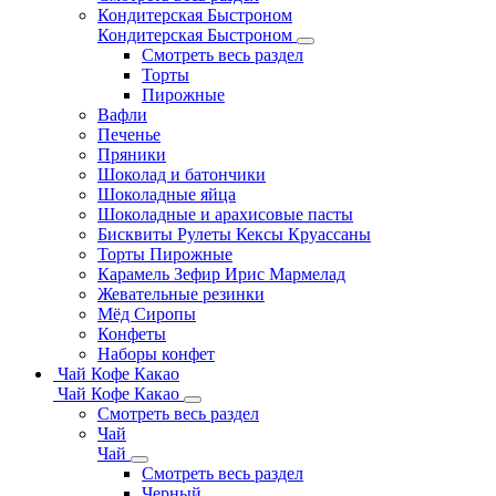
Кондитерская Быстроном
Кондитерская Быстроном
Смотреть весь раздел
Торты
Пирожные
Вафли
Печенье
Пряники
Шоколад и батончики
Шоколадные яйца
Шоколадные и арахисовые пасты
Бисквиты Рулеты Кексы Круассаны
Торты Пирожные
Карамель Зефир Ирис Мармелад
Жевательные резинки
Мёд Сиропы
Конфеты
Наборы конфет
Чай Кофе Какао
Чай Кофе Какао
Смотреть весь раздел
Чай
Чай
Смотреть весь раздел
Черный