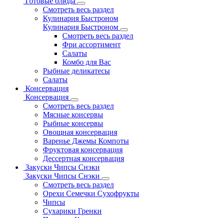
Готовые блюда
Смотреть весь раздел
Кулинария Быстроном
Кулинария Быстроном
Смотреть весь раздел
Фри ассортимент
Салаты
Комбо для Вас
Рыбные деликатесы
Салаты
Консервация
Консервация
Смотреть весь раздел
Мясные консервы
Рыбные консервы
Овощная консервация
Варенье Джемы Компоты
Фруктовая консервация
Дессертная консервация
Закуски Чипсы Снэки
Закуски Чипсы Снэки
Смотреть весь раздел
Орехи Семечки Сухофрукты
Чипсы
Сухарики Гренки