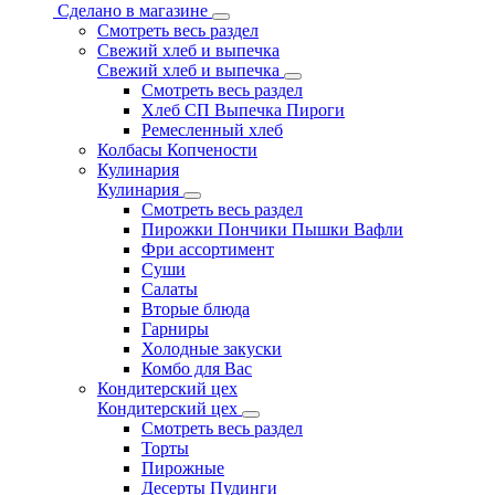
Сделано в магазине
Смотреть весь раздел
Свежий хлеб и выпечка
Свежий хлеб и выпечка
Смотреть весь раздел
Хлеб СП Выпечка Пироги
Ремесленный хлеб
Колбасы Копчености
Кулинария
Кулинария
Смотреть весь раздел
Пирожки Пончики Пышки Вафли
Фри ассортимент
Суши
Салаты
Вторые блюда
Гарниры
Холодные закуски
Комбо для Вас
Кондитерский цех
Кондитерский цех
Смотреть весь раздел
Торты
Пирожные
Десерты Пудинги