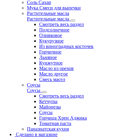
Соль Сахар
Мука Смеси для выпечки
Растительные масла
Растительные масла
Смотреть весь раздел
Подсолнечное
Оливковое
Кукурузное
Из виноградных косточек
Горчичное
Льняное
Кунжутное
Масло из орехов
Масло другое
Смесь масел
Соусы
Соусы
Смотреть весь раздел
Кетчупы
Майонезы
Соусы
Горчица Хрен Аджика
Томатная паста
Паназиатская кухня
Сделано в магазине