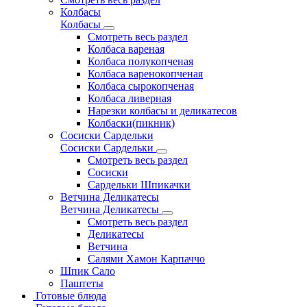
Колбасы
Колбасы
Смотреть весь раздел
Колбаса вареная
Колбаса полукопченая
Колбаса варенокопченая
Колбаса сырокопченая
Колбаса ливерная
Нарезки колбасы и деликатесов
Колбаски(пикник)
Сосиски Сардельки
Сосиски Сардельки
Смотреть весь раздел
Сосиски
Сардельки Шпикачки
Ветчина Деликатесы
Ветчина Деликатесы
Смотреть весь раздел
Деликатесы
Ветчина
Салями Хамон Карпаччо
Шпик Сало
Паштеты
Готовые блюда