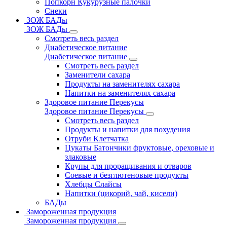
Попкорн Кукурузные палочки
Снеки
ЗОЖ БАДы
ЗОЖ БАДы
Смотреть весь раздел
Диабетическое питание
Диабетическое питание
Смотреть весь раздел
Заменители сахара
Продукты на заменителях сахара
Напитки на заменителях сахара
Здоровое питание Перекусы
Здоровое питание Перекусы
Смотреть весь раздел
Продукты и напитки для похудения
Отруби Клетчатка
Цукаты Батончики фруктовые, ореховые и
злаковые
Крупы для проращивания и отваров
Соевые и безглютеновые продукты
Хлебцы Слайсы
Напитки (цикорий, чай, кисели)
БАДы
Замороженная продукция
Замороженная продукция