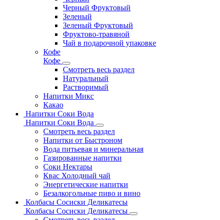
Черный Фруктовый
Зеленый
Зеленый Фруктовый
Фруктово-травяной
Чай в подарочной упаковке
Кофе
Кофе
Смотреть весь раздел
Натуральный
Растворимый
Напитки Микс
Какао
Напитки Соки Вода
Напитки Соки Вода
Смотреть весь раздел
Напитки от Быстроном
Вода питьевая и минеральная
Газированные напитки
Соки Нектары
Квас Холодный чай
Энергетические напитки
Безалкогольные пиво и вино
Колбасы Сосиски Деликатесы
Колбасы Сосиски Деликатесы
Смотреть весь раздел