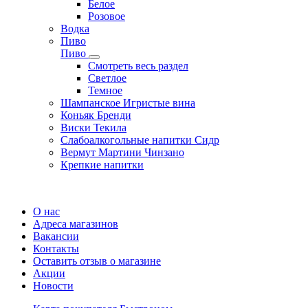
Белое
Розовое
Водка
Пиво
Пиво
Смотреть весь раздел
Cветлое
Темное
Шампанское Игристые вина
Коньяк Бренди
Виски Текила
Слабоалкогольные напитки Сидр
Вермут Мартини Чинзано
Крепкие напитки
Регистрация карты
О нас
Адреса магазинов
Вакансии
Контакты
Оставить отзыв о магазине
Акции
Новости