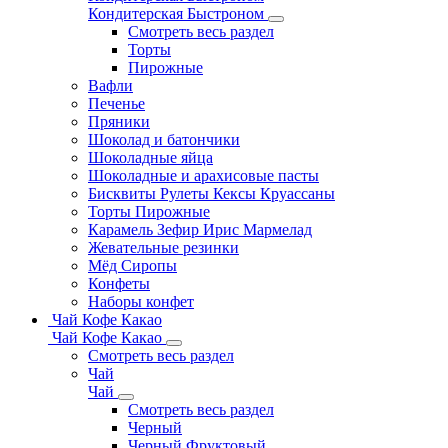
Кондитерская Быстроном
Смотреть весь раздел
Торты
Пирожные
Вафли
Печенье
Пряники
Шоколад и батончики
Шоколадные яйца
Шоколадные и арахисовые пасты
Бисквиты Рулеты Кексы Круассаны
Торты Пирожные
Карамель Зефир Ирис Мармелад
Жевательные резинки
Мёд Сиропы
Конфеты
Наборы конфет
Чай Кофе Какао
Чай Кофе Какао
Смотреть весь раздел
Чай
Чай
Смотреть весь раздел
Черный
Черный Фруктовый