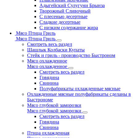
Адыгейский Сулугуни Брынза
Творожный Сливочный
С плесенью десертные
Сладкие десертные
С низким содержание жира
Мясо Птица Гриль
Мясо Птица Гриль
Смотреть весь раздел
Шашлык Колбаски Купаты
Стейк и гриль - производство Быстроном
Мясо охлажденное
Мясо охлажденное
Смотреть весь раздел
Говядина
Свинина
Полуфабрикаты охлажденные мясные
Охлажденные мясные полуфабрикаты сделаны в
Быстрономе
Мясо глубокой заморозки
Мясо глубокой заморозки
Смотреть весь раздел
Говядина
Свинина
Птица охлажденная