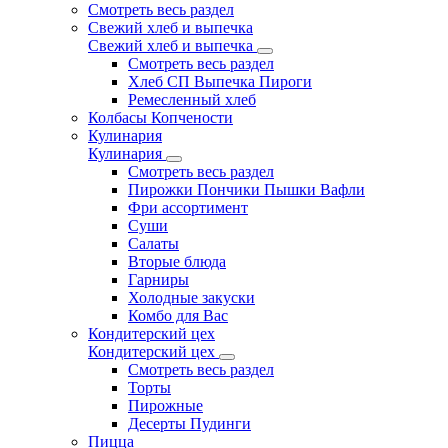
Смотреть весь раздел
Свежий хлеб и выпечка
Свежий хлеб и выпечка
Смотреть весь раздел
Хлеб СП Выпечка Пироги
Ремесленный хлеб
Колбасы Копчености
Кулинария
Кулинария
Смотреть весь раздел
Пирожки Пончики Пышки Вафли
Фри ассортимент
Суши
Салаты
Вторые блюда
Гарниры
Холодные закуски
Комбо для Вас
Кондитерский цех
Кондитерский цех
Смотреть весь раздел
Торты
Пирожные
Десерты Пудинги
Пицца