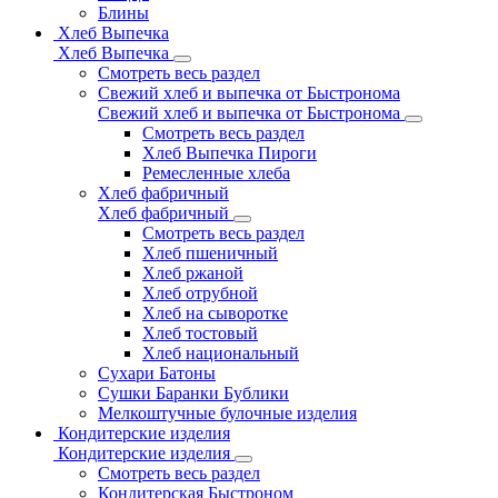
Блины
Хлеб Выпечка
Хлеб Выпечка
Смотреть весь раздел
Свежий хлеб и выпечка от Быстронома
Свежий хлеб и выпечка от Быстронома
Смотреть весь раздел
Хлеб Выпечка Пироги
Ремесленные хлеба
Хлеб фабричный
Хлеб фабричный
Смотреть весь раздел
Хлеб пшеничный
Хлеб ржаной
Хлеб отрубной
Хлеб на сыворотке
Хлеб тостовый
Хлеб национальный
Сухари Батоны
Сушки Баранки Бублики
Мелкоштучные булочные изделия
Кондитерские изделия
Кондитерские изделия
Смотреть весь раздел
Кондитерская Быстроном