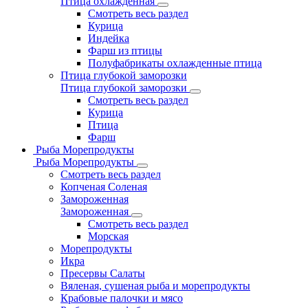
Птица охлажденная
Смотреть весь раздел
Курица
Индейка
Фарш из птицы
Полуфабрикаты охлажденные птица
Птица глубокой заморозки
Птица глубокой заморозки
Смотреть весь раздел
Курица
Птица
Фарш
Рыба Морепродукты
Рыба Морепродукты
Смотреть весь раздел
Копченая Соленая
Замороженная
Замороженная
Смотреть весь раздел
Морская
Морепродукты
Икра
Пресервы Салаты
Вяленая, сушеная рыба и морепродукты
Крабовые палочки и мясо