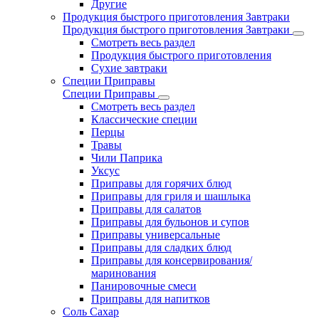
Другие
Продукция быстрого приготовления Завтраки
Продукция быстрого приготовления Завтраки
Смотреть весь раздел
Продукция быстрого приготовления
Сухие завтраки
Специи Приправы
Специи Приправы
Смотреть весь раздел
Классические специи
Перцы
Травы
Чили Паприка
Уксус
Приправы для горячих блюд
Приправы для гриля и шашлыка
Приправы для салатов
Приправы для бульонов и супов
Приправы универсальные
Приправы для сладких блюд
Приправы для консервирования/
маринования
Панировочные смеси
Приправы для напитков
Соль Сахар