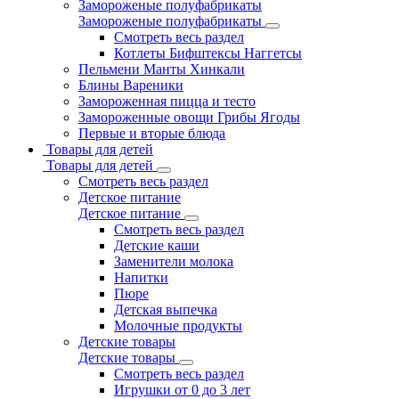
Замороженые полуфабрикаты
Замороженые полуфабрикаты
Смотреть весь раздел
Котлеты Бифштексы Наггетсы
Пельмени Манты Хинкали
Блины Вареники
Замороженная пицца и тесто
Замороженные овощи Грибы Ягоды
Первые и вторые блюда
Товары для детей
Товары для детей
Смотреть весь раздел
Детское питание
Детское питание
Смотреть весь раздел
Детские каши
Заменители молока
Напитки
Пюре
Детская выпечка
Молочные продукты
Детские товары
Детские товары
Смотреть весь раздел
Игрушки от 0 до 3 лет