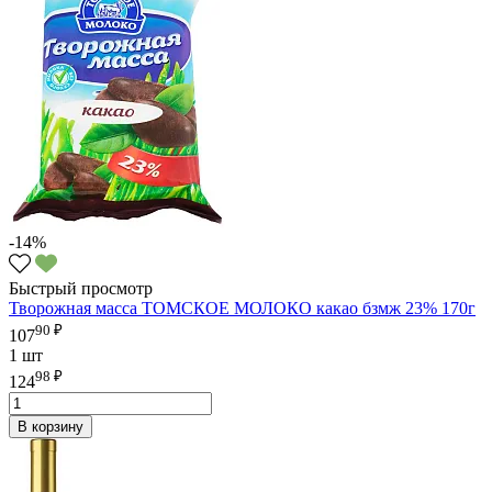
-14%
Быстрый просмотр
Творожная масса ТОМСКОЕ МОЛОКО какао бзмж 23% 170г
90 ₽
107
1 шт
98 ₽
124
В корзину