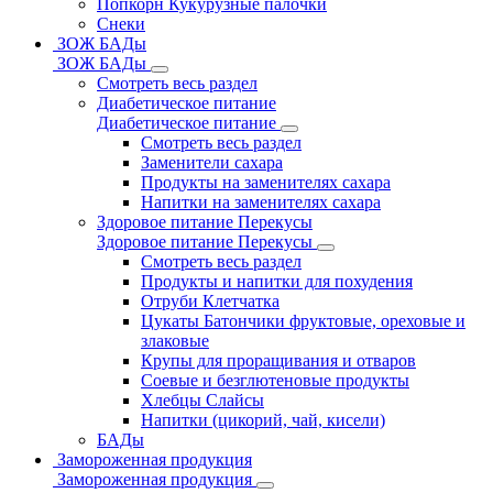
Попкорн Кукурузные палочки
Снеки
ЗОЖ БАДы
ЗОЖ БАДы
Смотреть весь раздел
Диабетическое питание
Диабетическое питание
Смотреть весь раздел
Заменители сахара
Продукты на заменителях сахара
Напитки на заменителях сахара
Здоровое питание Перекусы
Здоровое питание Перекусы
Смотреть весь раздел
Продукты и напитки для похудения
Отруби Клетчатка
Цукаты Батончики фруктовые, ореховые и
злаковые
Крупы для проращивания и отваров
Соевые и безглютеновые продукты
Хлебцы Слайсы
Напитки (цикорий, чай, кисели)
БАДы
Замороженная продукция
Замороженная продукция