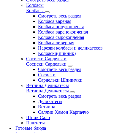
Колбасы
Колбасы
Смотреть весь раздел
Колбаса вареная
Колбаса полукопченая
Колбаса варенокопченая
Колбаса сырокопченая
Колбаса ливерная
Нарезки колбасы и деликатесов
Колбаски(пикник)
Сосиски Сардельки
Сосиски Сардельки
Смотреть весь раздел
Сосиски
Сардельки Шпикачки
Ветчина Деликатесы
Ветчина Деликатесы
Смотреть весь раздел
Деликатесы
Ветчина
Салями Хамон Карпаччо
Шпик Сало
Паштеты
Готовые блюда