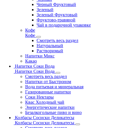
Черный Фруктовый
Зеленый
Зеленый Фруктовый
Фруктово-травяной
Чай в подарочной упаковке
Кофе
Кофе
Смотреть весь раздел
Натуральный
Растворимый
Напитки Микс
Какао
Напитки Соки Вода
Напитки Соки Вода
Смотреть весь раздел
Напитки от Быстроном
Вода питьевая и минеральная
Газированные напитки
Соки Нектары
Квас Холодный чай
Энергетические напитки
Безалкогольные пиво и вино
Колбасы Сосиски Деликатесы
Колбасы Сосиски Деликатесы
Смотреть весь раздел