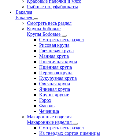
Крабовые палочки и мясо
Рыбные полуфабрикаты
Бакалея
Бакалея
Смотреть весь раздел
Крупы Бобовые
Крупы Бобовые
Смотреть весь раздел
Рисовая крупа
Гречневая крупа
Манная крупа
Пшеничная крупа
Пшённая крупа
Перловая крупа
Кукурузная крупа
Овсяная крупа
Ячневая крупа
Крупы другие
Горох
Фасоль
Чечевица
Макаронные изделия
Макаронные изделия
Смотреть весь раздел
Из твердых сортов пшеницы