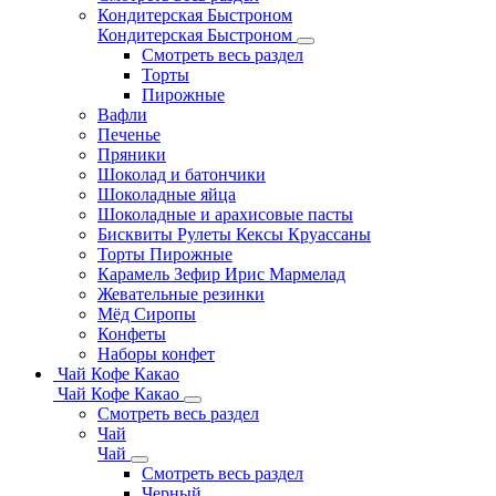
Кондитерская Быстроном
Кондитерская Быстроном
Смотреть весь раздел
Торты
Пирожные
Вафли
Печенье
Пряники
Шоколад и батончики
Шоколадные яйца
Шоколадные и арахисовые пасты
Бисквиты Рулеты Кексы Круассаны
Торты Пирожные
Карамель Зефир Ирис Мармелад
Жевательные резинки
Мёд Сиропы
Конфеты
Наборы конфет
Чай Кофе Какао
Чай Кофе Какао
Смотреть весь раздел
Чай
Чай
Смотреть весь раздел
Черный