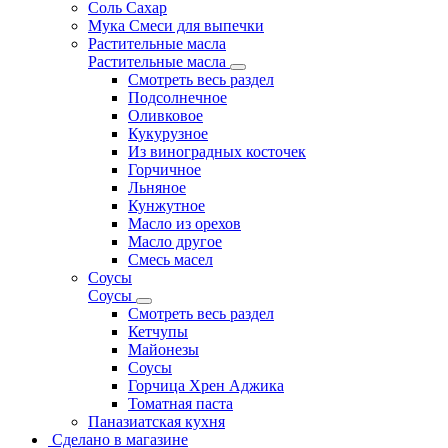
Соль Сахар
Мука Смеси для выпечки
Растительные масла
Растительные масла
Смотреть весь раздел
Подсолнечное
Оливковое
Кукурузное
Из виноградных косточек
Горчичное
Льняное
Кунжутное
Масло из орехов
Масло другое
Смесь масел
Соусы
Соусы
Смотреть весь раздел
Кетчупы
Майонезы
Соусы
Горчица Хрен Аджика
Томатная паста
Паназиатская кухня
Сделано в магазине