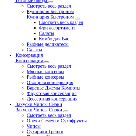
Готовые блюда
Смотреть весь раздел
Кулинария Быстроном
Кулинария Быстроном
Смотреть весь раздел
Фри ассортимент
Салаты
Комбо для Вас
Рыбные деликатесы
Салаты
Консервация
Консервация
Смотреть весь раздел
Мясные консервы
Рыбные консервы
Овощная консервация
Варенье Джемы Компоты
Фруктовая консервация
Дессертная консервация
Закуски Чипсы Снэки
Закуски Чипсы Снэки
Смотреть весь раздел
Орехи Семечки Сухофрукты
Чипсы
Сухарики Гренки