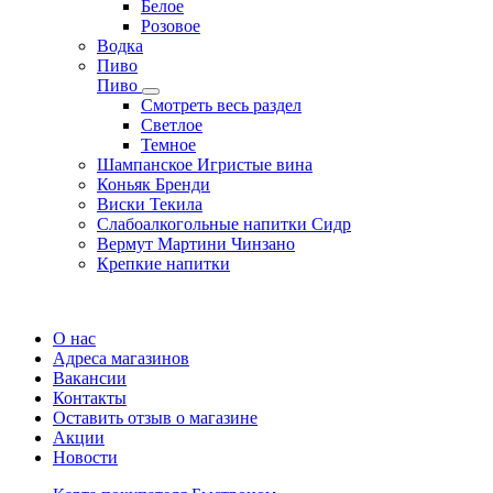
Белое
Розовое
Водка
Пиво
Пиво
Смотреть весь раздел
Cветлое
Темное
Шампанское Игристые вина
Коньяк Бренди
Виски Текила
Слабоалкогольные напитки Сидр
Вермут Мартини Чинзано
Крепкие напитки
Регистрация карты
О нас
Адреса магазинов
Вакансии
Контакты
Оставить отзыв о магазине
Акции
Новости