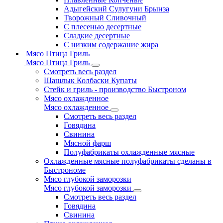
Адыгейский Сулугуни Брынза
Творожный Сливочный
С плесенью десертные
Сладкие десертные
С низким содержание жира
Мясо Птица Гриль
Мясо Птица Гриль
Смотреть весь раздел
Шашлык Колбаски Купаты
Стейк и гриль - производство Быстроном
Мясо охлажденное
Мясо охлажденное
Смотреть весь раздел
Говядина
Свинина
Мясной фарш
Полуфабрикаты охлажденные мясные
Охлажденные мясные полуфабрикаты сделаны в
Быстрономе
Мясо глубокой заморозки
Мясо глубокой заморозки
Смотреть весь раздел
Говядина
Свинина