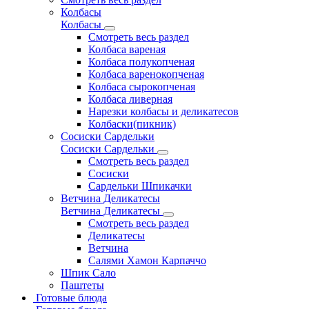
Колбасы
Колбасы
Смотреть весь раздел
Колбаса вареная
Колбаса полукопченая
Колбаса варенокопченая
Колбаса сырокопченая
Колбаса ливерная
Нарезки колбасы и деликатесов
Колбаски(пикник)
Сосиски Сардельки
Сосиски Сардельки
Смотреть весь раздел
Сосиски
Сардельки Шпикачки
Ветчина Деликатесы
Ветчина Деликатесы
Смотреть весь раздел
Деликатесы
Ветчина
Салями Хамон Карпаччо
Шпик Сало
Паштеты
Готовые блюда