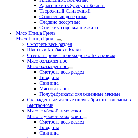
Адыгейский Сулугуни Брынза
Творожный Сливочный
С плесенью десертные
Сладкие десертные
С низким содержание жира
Мясо Птица Гриль
Мясо Птица Гриль
Смотреть весь раздел
Шашлык Колбаски Купаты
Стейк и гриль - производство Быстроном
Мясо охлажденное
Мясо охлажденное
Смотреть весь раздел
Говядина
Свинина
Мясной фарш
Полуфабрикаты охлажденные мясные
Охлажденные мясные полуфабрикаты сделаны в
Быстрономе
Мясо глубокой заморозки
Мясо глубокой заморозки
Смотреть весь раздел
Говядина
Свинина