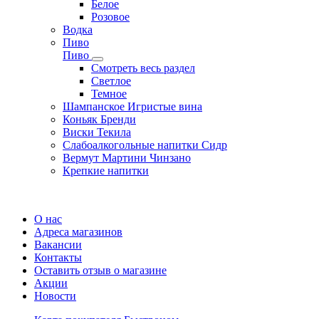
Белое
Розовое
Водка
Пиво
Пиво
Смотреть весь раздел
Cветлое
Темное
Шампанское Игристые вина
Коньяк Бренди
Виски Текила
Слабоалкогольные напитки Сидр
Вермут Мартини Чинзано
Крепкие напитки
Регистрация карты
О нас
Адреса магазинов
Вакансии
Контакты
Оставить отзыв о магазине
Акции
Новости