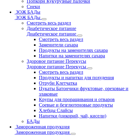
Попкорн Кукурузные палочки
Снеки
ЗОЖ БАДы
ЗОЖ БАДы
Смотреть весь раздел
Диабетическое питание
Диабетическое питание
Смотреть весь раздел
Заменители сахара
Продукты на заменителях сахара
Напитки на заменителях сахара
Здоровое питание Перекусы
Здоровое питание Перекусы
Смотреть весь раздел
Продукты и напитки для похудения
Отруби Клетчатка
Цукаты Батончики фруктовые, ореховые и
злаковые
Крупы для проращивания и отваров
Соевые и безглютеновые продукты
Хлебцы Слайсы
Напитки (цикорий, чай, кисели)
БАДы
Замороженная продукция
Замороженная продукция