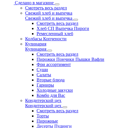
Сделано в магазине
Смотреть весь раздел
Свежий хлеб и выпечка
Свежий хлеб и выпечка
Смотреть весь раздел
Хлеб СП Выпечка Пироги
Ремесленный хлеб
Колбасы Копчености
Кулинария
Кулинария
Смотреть весь раздел
Пирожки Пончики Пышки Вафли
Фри ассортимент
Суши
Салаты
Вторые блюда
Гарниры
Холодные закуски
Комбо для Вас
Кондитерский цех
Кондитерский цех
Смотреть весь раздел
Торты
Пирожные
Десерты Пудинги