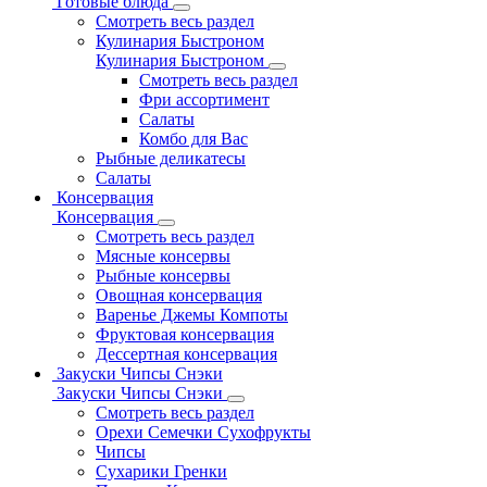
Готовые блюда
Смотреть весь раздел
Кулинария Быстроном
Кулинария Быстроном
Смотреть весь раздел
Фри ассортимент
Салаты
Комбо для Вас
Рыбные деликатесы
Салаты
Консервация
Консервация
Смотреть весь раздел
Мясные консервы
Рыбные консервы
Овощная консервация
Варенье Джемы Компоты
Фруктовая консервация
Дессертная консервация
Закуски Чипсы Снэки
Закуски Чипсы Снэки
Смотреть весь раздел
Орехи Семечки Сухофрукты
Чипсы
Сухарики Гренки