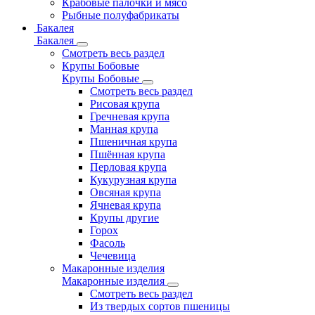
Крабовые палочки и мясо
Рыбные полуфабрикаты
Бакалея
Бакалея
Смотреть весь раздел
Крупы Бобовые
Крупы Бобовые
Смотреть весь раздел
Рисовая крупа
Гречневая крупа
Манная крупа
Пшеничная крупа
Пшённая крупа
Перловая крупа
Кукурузная крупа
Овсяная крупа
Ячневая крупа
Крупы другие
Горох
Фасоль
Чечевица
Макаронные изделия
Макаронные изделия
Смотреть весь раздел
Из твердых сортов пшеницы