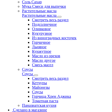
Соль Сахар
Мука Смеси для выпечки
Растительные масла
Растительные масла
Смотреть весь раздел
Подсолнечное
Оливковое
Кукурузное
Из виноградных косточек
Горчичное
Льняное
Кунжутное
Масло из орехов
Масло другое
Смесь масел
Соусы
Соусы
Смотреть весь раздел
Кетчупы
Майонезы
Соусы
Горчица Хрен Аджика
Томатная паста
Паназиатская кухня
Сделано в магазине