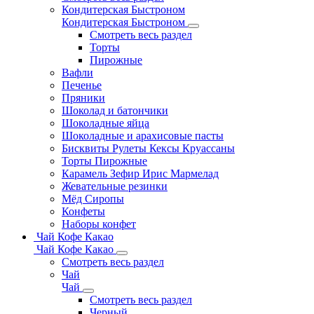
Кондитерская Быстроном
Кондитерская Быстроном
Смотреть весь раздел
Торты
Пирожные
Вафли
Печенье
Пряники
Шоколад и батончики
Шоколадные яйца
Шоколадные и арахисовые пасты
Бисквиты Рулеты Кексы Круассаны
Торты Пирожные
Карамель Зефир Ирис Мармелад
Жевательные резинки
Мёд Сиропы
Конфеты
Наборы конфет
Чай Кофе Какао
Чай Кофе Какао
Смотреть весь раздел
Чай
Чай
Смотреть весь раздел
Черный