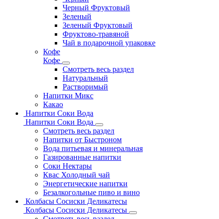
Черный Фруктовый
Зеленый
Зеленый Фруктовый
Фруктово-травяной
Чай в подарочной упаковке
Кофе
Кофе
Смотреть весь раздел
Натуральный
Растворимый
Напитки Микс
Какао
Напитки Соки Вода
Напитки Соки Вода
Смотреть весь раздел
Напитки от Быстроном
Вода питьевая и минеральная
Газированные напитки
Соки Нектары
Квас Холодный чай
Энергетические напитки
Безалкогольные пиво и вино
Колбасы Сосиски Деликатесы
Колбасы Сосиски Деликатесы
Смотреть весь раздел