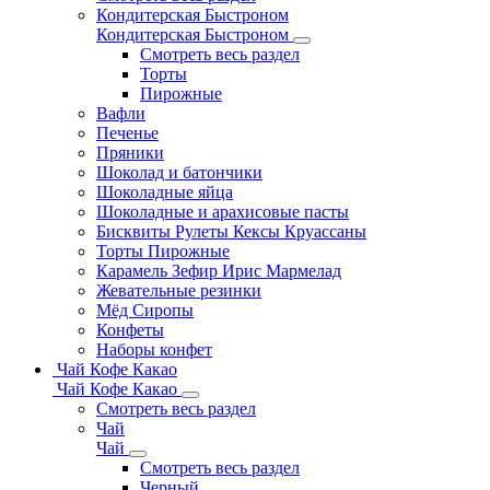
Кондитерская Быстроном
Кондитерская Быстроном
Смотреть весь раздел
Торты
Пирожные
Вафли
Печенье
Пряники
Шоколад и батончики
Шоколадные яйца
Шоколадные и арахисовые пасты
Бисквиты Рулеты Кексы Круассаны
Торты Пирожные
Карамель Зефир Ирис Мармелад
Жевательные резинки
Мёд Сиропы
Конфеты
Наборы конфет
Чай Кофе Какао
Чай Кофе Какао
Смотреть весь раздел
Чай
Чай
Смотреть весь раздел
Черный