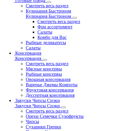
Готовые блюда
Смотреть весь раздел
Кулинария Быстроном
Кулинария Быстроном
Смотреть весь раздел
Фри ассортимент
Салаты
Комбо для Вас
Рыбные деликатесы
Салаты
Консервация
Консервация
Смотреть весь раздел
Мясные консервы
Рыбные консервы
Овощная консервация
Варенье Джемы Компоты
Фруктовая консервация
Дессертная консервация
Закуски Чипсы Снэки
Закуски Чипсы Снэки
Смотреть весь раздел
Орехи Семечки Сухофрукты
Чипсы
Сухарики Гренки