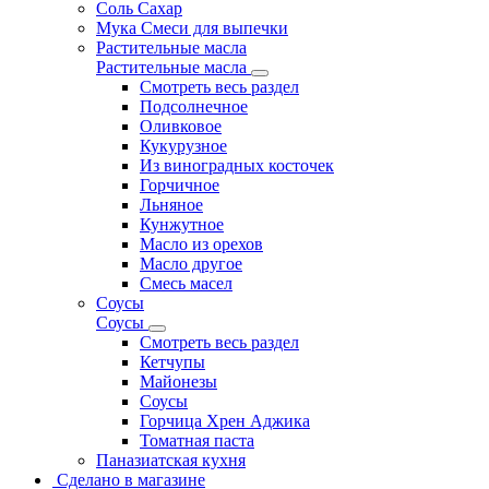
Соль Сахар
Мука Смеси для выпечки
Растительные масла
Растительные масла
Смотреть весь раздел
Подсолнечное
Оливковое
Кукурузное
Из виноградных косточек
Горчичное
Льняное
Кунжутное
Масло из орехов
Масло другое
Смесь масел
Соусы
Соусы
Смотреть весь раздел
Кетчупы
Майонезы
Соусы
Горчица Хрен Аджика
Томатная паста
Паназиатская кухня
Сделано в магазине