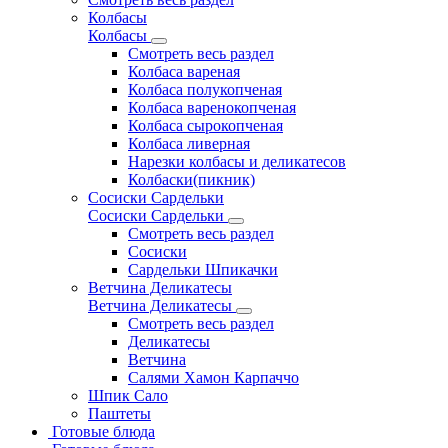
Колбасы
Колбасы
Смотреть весь раздел
Колбаса вареная
Колбаса полукопченая
Колбаса варенокопченая
Колбаса сырокопченая
Колбаса ливерная
Нарезки колбасы и деликатесов
Колбаски(пикник)
Сосиски Сардельки
Сосиски Сардельки
Смотреть весь раздел
Сосиски
Сардельки Шпикачки
Ветчина Деликатесы
Ветчина Деликатесы
Смотреть весь раздел
Деликатесы
Ветчина
Салями Хамон Карпаччо
Шпик Сало
Паштеты
Готовые блюда