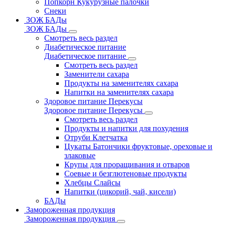
Попкорн Кукурузные палочки
Снеки
ЗОЖ БАДы
ЗОЖ БАДы
Смотреть весь раздел
Диабетическое питание
Диабетическое питание
Смотреть весь раздел
Заменители сахара
Продукты на заменителях сахара
Напитки на заменителях сахара
Здоровое питание Перекусы
Здоровое питание Перекусы
Смотреть весь раздел
Продукты и напитки для похудения
Отруби Клетчатка
Цукаты Батончики фруктовые, ореховые и
злаковые
Крупы для проращивания и отваров
Соевые и безглютеновые продукты
Хлебцы Слайсы
Напитки (цикорий, чай, кисели)
БАДы
Замороженная продукция
Замороженная продукция