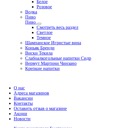
Белое
Розовое
Водка
Пиво
Пиво
Смотреть весь раздел
Cветлое
Темное
Шампанское Игристые вина
Коньяк Бренди
Виски Текила
Слабоалкогольные напитки Сидр
Вермут Мартини Чинзано
Крепкие напитки
Регистрация карты
О нас
Адреса магазинов
Вакансии
Контакты
Оставить отзыв о магазине
Акции
Новости