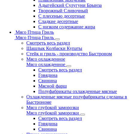
Адыгейский Сулугуни Брынза
Творожный Сливочный
С плесенью десертные
Сладкие десертные
С низким содержание жира
Мясо Птица Гриль
Мясо Птица Гриль
Смотреть весь раздел
Шашлык Колбаски Купаты
Стейк и гриль - производство Быстроном
Мясо охлажденное
Мясо охлажденное
Смотреть весь раздел
Говядина
Свинина
Мясной фарш
Полуфабрикаты охлажденные мясные
Охлажденные мясные полуфабрикаты сделаны в
Быстрономе
Мясо глубокой заморозки
Мясо глубокой заморозки
Смотреть весь раздел
Говядина
Свинина