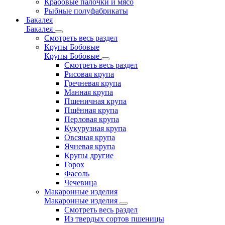
Крабовые палочки и мясо
Рыбные полуфабрикаты
Бакалея
Бакалея
Смотреть весь раздел
Крупы Бобовые
Крупы Бобовые
Смотреть весь раздел
Рисовая крупа
Гречневая крупа
Манная крупа
Пшеничная крупа
Пшённая крупа
Перловая крупа
Кукурузная крупа
Овсяная крупа
Ячневая крупа
Крупы другие
Горох
Фасоль
Чечевица
Макаронные изделия
Макаронные изделия
Смотреть весь раздел
Из твердых сортов пшеницы