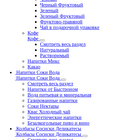
Черный Фруктовый
Зеленый
Зеленый Фруктовый
Фруктово-травяной
Чай в подарочной упаковке
Кофе
Кофе
Смотреть весь раздел
Натуральный
Растворимый
Напитки Микс
Какао
Напитки Соки Вода
Напитки Соки Вода
Смотреть весь раздел
Напитки от Быстроном
Вода питьевая и минеральная
Газированные напитки
Соки Нектары
Квас Холодный чай
Энергетические напитки
Безалкогольные пиво и вино
Колбасы Сосиски Деликатесы
Колбасы Сосиски Деликатесы
Смотреть весь раздел