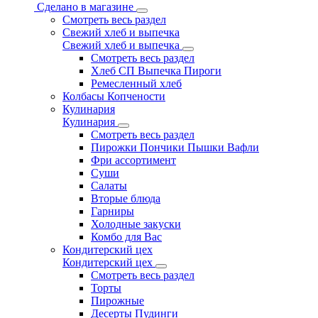
Сделано в магазине
Смотреть весь раздел
Свежий хлеб и выпечка
Свежий хлеб и выпечка
Смотреть весь раздел
Хлеб СП Выпечка Пироги
Ремесленный хлеб
Колбасы Копчености
Кулинария
Кулинария
Смотреть весь раздел
Пирожки Пончики Пышки Вафли
Фри ассортимент
Суши
Салаты
Вторые блюда
Гарниры
Холодные закуски
Комбо для Вас
Кондитерский цех
Кондитерский цех
Смотреть весь раздел
Торты
Пирожные
Десерты Пудинги