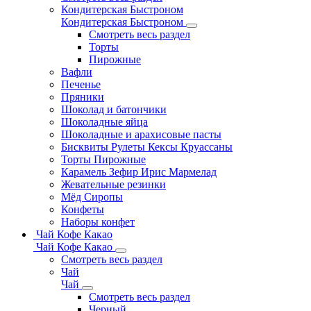
Кондитерская Быстроном
Кондитерская Быстроном
Смотреть весь раздел
Торты
Пирожные
Вафли
Печенье
Пряники
Шоколад и батончики
Шоколадные яйца
Шоколадные и арахисовые пасты
Бисквиты Рулеты Кексы Круассаны
Торты Пирожные
Карамель Зефир Ирис Мармелад
Жевательные резинки
Мёд Сиропы
Конфеты
Наборы конфет
Чай Кофе Какао
Чай Кофе Какао
Смотреть весь раздел
Чай
Чай
Смотреть весь раздел
Черный