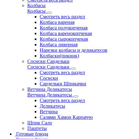
Колбасы
Колбасы
Смотреть весь раздел
Колбаса вареная
Колбаса полукопченая
Колбаса варенокопченая
Колбаса сырокопченая
Колбаса ливерная
Нарезки колбасы и деликатесов
Колбаски(пикник)
Сосиски Сардельки
Сосиски Сардельки
Смотреть весь раздел
Сосиски
Сардельки Шпикачки
Ветчина Деликатесы
Ветчина Деликатесы
Смотреть весь раздел
Деликатесы
Ветчина
Салями Хамон Карпаччо
Шпик Сало
Паштеты
Готовые блюда