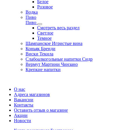
Белое
Розовое
Водка
Пиво
Пиво
Смотреть весь раздел
Cветлое
Темное
Шампанское Игристые вина
Коньяк Бренди
Виски Текила
Слабоалкогольные напитки Сидр
Вермут Мартини Чинзано
Крепкие напитки
Регистрация карты
О нас
Адреса магазинов
Вакансии
Контакты
Оставить отзыв о магазине
Акции
Новости