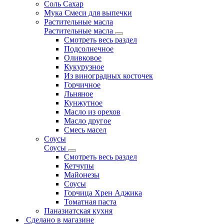
Соль Сахар
Мука Смеси для выпечки
Растительные масла
Растительные масла
Смотреть весь раздел
Подсолнечное
Оливковое
Кукурузное
Из виноградных косточек
Горчичное
Льняное
Кунжутное
Масло из орехов
Масло другое
Смесь масел
Соусы
Соусы
Смотреть весь раздел
Кетчупы
Майонезы
Соусы
Горчица Хрен Аджика
Томатная паста
Паназиатская кухня
Сделано в магазине