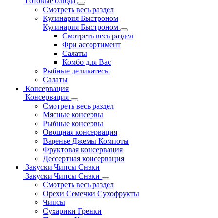
Готовые блюда
Смотреть весь раздел
Кулинария Быстроном
Кулинария Быстроном
Смотреть весь раздел
Фри ассортимент
Салаты
Комбо для Вас
Рыбные деликатесы
Салаты
Консервация
Консервация
Смотреть весь раздел
Мясные консервы
Рыбные консервы
Овощная консервация
Варенье Джемы Компоты
Фруктовая консервация
Дессертная консервация
Закуски Чипсы Снэки
Закуски Чипсы Снэки
Смотреть весь раздел
Орехи Семечки Сухофрукты
Чипсы
Сухарики Гренки