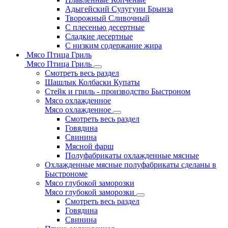
Адыгейский Сулугуни Брынза
Творожный Сливочный
С плесенью десертные
Сладкие десертные
С низким содержание жира
Мясо Птица Гриль
Мясо Птица Гриль
Смотреть весь раздел
Шашлык Колбаски Купаты
Стейк и гриль - производство Быстроном
Мясо охлажденное
Мясо охлажденное
Смотреть весь раздел
Говядина
Свинина
Мясной фарш
Полуфабрикаты охлажденные мясные
Охлажденные мясные полуфабрикаты сделаны в
Быстрономе
Мясо глубокой заморозки
Мясо глубокой заморозки
Смотреть весь раздел
Говядина
Свинина