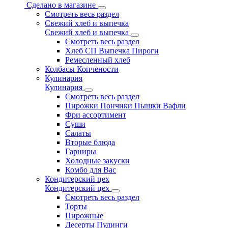
Сделано в магазине
Смотреть весь раздел
Свежий хлеб и выпечка
Свежий хлеб и выпечка
Смотреть весь раздел
Хлеб СП Выпечка Пироги
Ремесленный хлеб
Колбасы Копчености
Кулинария
Кулинария
Смотреть весь раздел
Пирожки Пончики Пышки Вафли
Фри ассортимент
Суши
Салаты
Вторые блюда
Гарниры
Холодные закуски
Комбо для Вас
Кондитерский цех
Кондитерский цех
Смотреть весь раздел
Торты
Пирожные
Десерты Пудинги