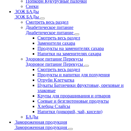
Попкорн Кукурузные палочки
Снеки
ЗОЖ БАДы
ЗОЖ БАДы
Смотреть весь раздел
Диабетическое питание
Диабетическое питание
Смотреть весь раздел
Заменители сахара
Продукты на заменителях сахара
Напитки на заменителях сахара
Здоровое питание Перекусы
Здоровое питание Перекусы
Смотреть весь раздел
Продукты и напитки для похудения
Отруби Клетчатка
Цукаты Батончики фруктовые, ореховые и
злаковые
Крупы для проращивания и отваров
Соевые и безглютеновые продукты
Хлебцы Слайсы
Напитки (цикорий, чай, кисели)
БАДы
Замороженная продукция
Замороженная продукция