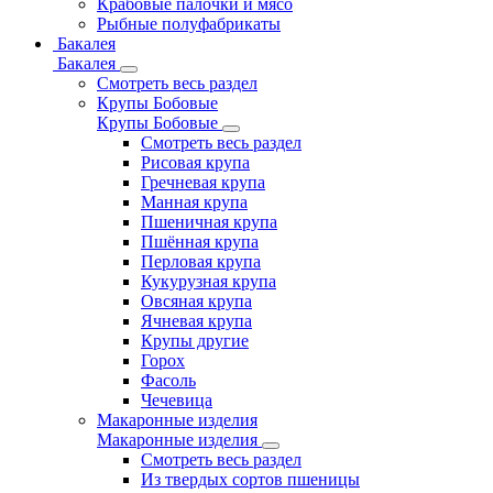
Крабовые палочки и мясо
Рыбные полуфабрикаты
Бакалея
Бакалея
Смотреть весь раздел
Крупы Бобовые
Крупы Бобовые
Смотреть весь раздел
Рисовая крупа
Гречневая крупа
Манная крупа
Пшеничная крупа
Пшённая крупа
Перловая крупа
Кукурузная крупа
Овсяная крупа
Ячневая крупа
Крупы другие
Горох
Фасоль
Чечевица
Макаронные изделия
Макаронные изделия
Смотреть весь раздел
Из твердых сортов пшеницы