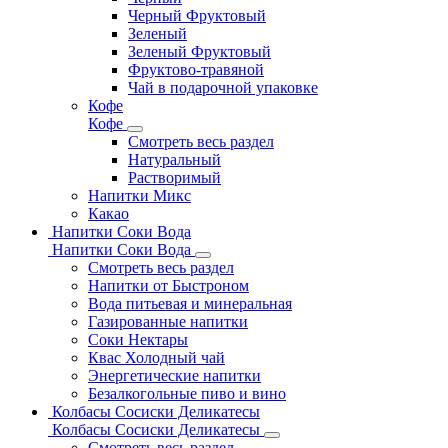
Черный Фруктовый
Зеленый
Зеленый Фруктовый
Фруктово-травяной
Чай в подарочной упаковке
Кофе
Кофе
Смотреть весь раздел
Натуральный
Растворимый
Напитки Микс
Какао
Напитки Соки Вода
Напитки Соки Вода
Смотреть весь раздел
Напитки от Быстроном
Вода питьевая и минеральная
Газированные напитки
Соки Нектары
Квас Холодный чай
Энергетические напитки
Безалкогольные пиво и вино
Колбасы Сосиски Деликатесы
Колбасы Сосиски Деликатесы
Смотреть весь раздел