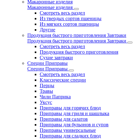
Макаронные изделия
Макаронные изделия
Смотреть весь раздел
Из твердых сортов пшеницы
Из мягких сортов пшеницы
Другие
Продукция быстрого приготовления Завтраки
Продукция быстрого приготовления Завтраки
Смотреть весь раздел
Продукция быстрого приготовления
Сухие завтраки
Специи Приправы
Специи Приправы
Смотреть весь раздел
Классические специи
Перцы
Травы
Чили Паприка
Уксус
Приправы для горячих блюд
Приправы для гриля и шашлыка
Приправы для салатов
Приправы для бульонов и супов
Приправы универсальные
Приправы для сладких блюд