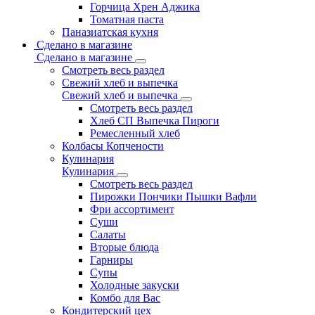
Горчица Хрен Аджика
Томатная паста
Паназиатская кухня
Сделано в магазине
Сделано в магазине
Смотреть весь раздел
Свежий хлеб и выпечка
Свежий хлеб и выпечка
Смотреть весь раздел
Хлеб СП Выпечка Пироги
Ремесленный хлеб
Колбасы Копчености
Кулинария
Кулинария
Смотреть весь раздел
Пирожки Пончики Пышки Вафли
Фри ассортимент
Суши
Салаты
Вторые блюда
Гарниры
Супы
Холодные закуски
Комбо для Вас
Кондитерский цех