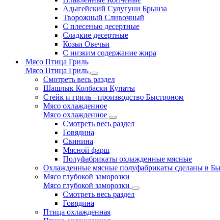
Адыгейский Сулугуни Брынза
Творожный Сливочный
С плесенью десертные
Сладкие десертные
Козьи Овечьи
С низким содержание жира
Мясо Птица Гриль
Мясо Птица Гриль
Смотреть весь раздел
Шашлык Колбаски Купаты
Стейк и гриль - производство Быстроном
Мясо охлажденное
Мясо охлажденное
Смотреть весь раздел
Говядина
Свинина
Мясной фарш
Полуфабрикаты охлажденные мясные
Охлажденные мясные полуфабрикаты сделаны в Б
Мясо глубокой заморозки
Мясо глубокой заморозки
Смотреть весь раздел
Говядина
Птица охлажденная