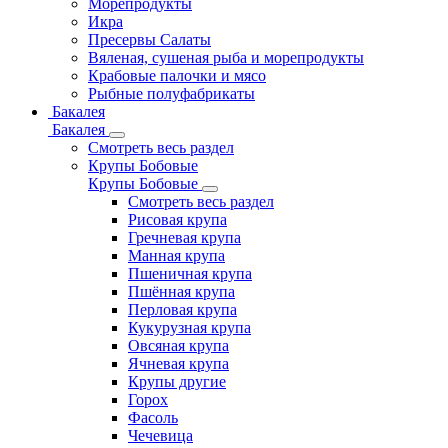
Морепродукты
Икра
Пресервы Салаты
Вяленая, сушеная рыба и морепродукты
Крабовые палочки и мясо
Рыбные полуфабрикаты
Бакалея
Бакалея
Смотреть весь раздел
Крупы Бобовые
Крупы Бобовые
Смотреть весь раздел
Рисовая крупа
Гречневая крупа
Манная крупа
Пшеничная крупа
Пшённая крупа
Перловая крупа
Кукурузная крупа
Овсяная крупа
Ячневая крупа
Крупы другие
Горох
Фасоль
Чечевица