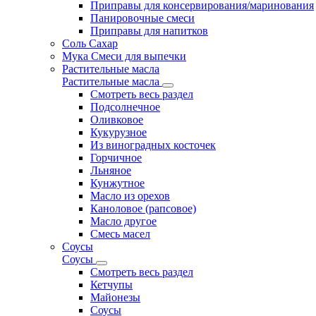
Приправы для консервирования/маринования
Панировочные смеси
Приправы для напитков
Соль Сахар
Мука Смеси для выпечки
Растительные масла
Растительные масла
Смотреть весь раздел
Подсолнечное
Оливковое
Кукурузное
Из виноградных косточек
Горчичное
Льняное
Кунжутное
Масло из орехов
Каноловое (рапсовое)
Масло другое
Смесь масел
Соусы
Соусы
Смотреть весь раздел
Кетчупы
Майонезы
Соусы