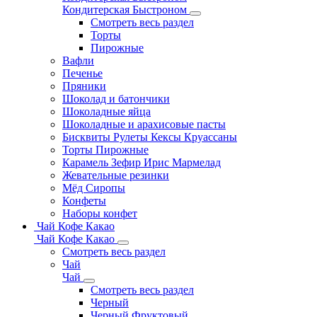
Кондитерская Быстроном
Смотреть весь раздел
Торты
Пирожные
Вафли
Печенье
Пряники
Шоколад и батончики
Шоколадные яйца
Шоколадные и арахисовые пасты
Бисквиты Рулеты Кексы Круассаны
Торты Пирожные
Карамель Зефир Ирис Мармелад
Жевательные резинки
Мёд Сиропы
Конфеты
Наборы конфет
Чай Кофе Какао
Чай Кофе Какао
Смотреть весь раздел
Чай
Чай
Смотреть весь раздел
Черный
Черный Фруктовый