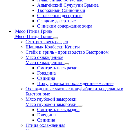
Адыгейский Сулугуни Брынза
Творожный Сливочный
С плесенью десертные
Сладкие десертные
С низким содержание жира
Мясо Птица Гриль
Мясо Птица Гриль
Смотреть весь раздел
Шашлык Колбаски Купаты
Стейк и гриль - производство Быстроном
Мясо охлажденное
Мясо охлажденное
Смотреть весь раздел
Говядина
Свинина
Полуфабрикаты охлажденные мясные
Охлажденные мясные полуфабрикаты сделаны в
Быстрономе
Мясо глубокой заморозки
Мясо глубокой заморозки
Смотреть весь раздел
Говядина
Свинина
Птица охлажденная