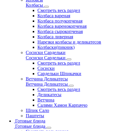
Колбасы
Смотреть весь раздел
Колбаса вареная
Колбаса полукопченая
Колбаса варенокопченая
Колбаса сырокопченая
Колбаса ливерная
Нарезки колбасы и деликатесов
Колбаски(пикник)
Сосиски Сардельки
Сосиски Сардельки
Смотреть весь раздел
Сосиски
Сардельки Шпикачки
Ветчина Деликатесы
Ветчина Деликатесы
Смотреть весь раздел
Деликатесы
Ветчина
Салями Хамон Карпаччо
Шпик Сало
Паштеты
Готовые блюда
Готовые блюда