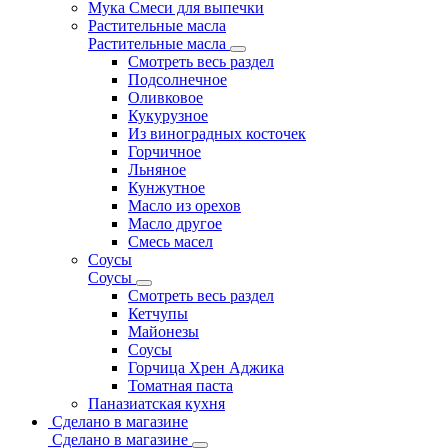
Мука Смеси для выпечки
Растительные масла
Растительные масла
Смотреть весь раздел
Подсолнечное
Оливковое
Кукурузное
Из виноградных косточек
Горчичное
Льняное
Кунжутное
Масло из орехов
Масло другое
Смесь масел
Соусы
Соусы
Смотреть весь раздел
Кетчупы
Майонезы
Соусы
Горчица Хрен Аджика
Томатная паста
Паназиатская кухня
Сделано в магазине
Сделано в магазине