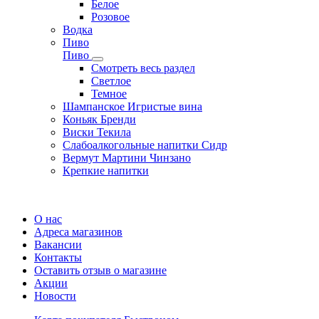
Белое
Розовое
Водка
Пиво
Пиво
Смотреть весь раздел
Cветлое
Темное
Шампанское Игристые вина
Коньяк Бренди
Виски Текила
Слабоалкогольные напитки Сидр
Вермут Мартини Чинзано
Крепкие напитки
Регистрация карты
О нас
Адреса магазинов
Вакансии
Контакты
Оставить отзыв о магазине
Акции
Новости