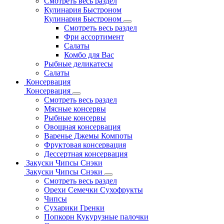
Смотреть весь раздел
Кулинария Быстроном
Кулинария Быстроном
Смотреть весь раздел
Фри ассортимент
Салаты
Комбо для Вас
Рыбные деликатесы
Салаты
Консервация
Консервация
Смотреть весь раздел
Мясные консервы
Рыбные консервы
Овощная консервация
Варенье Джемы Компоты
Фруктовая консервация
Дессертная консервация
Закуски Чипсы Снэки
Закуски Чипсы Снэки
Смотреть весь раздел
Орехи Семечки Сухофрукты
Чипсы
Сухарики Гренки
Попкорн Кукурузные палочки