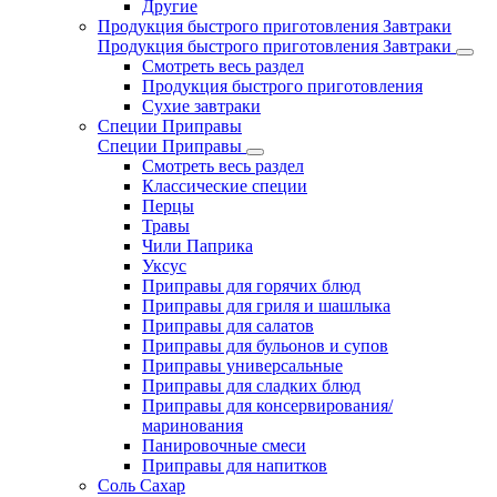
Другие
Продукция быстрого приготовления Завтраки
Продукция быстрого приготовления Завтраки
Смотреть весь раздел
Продукция быстрого приготовления
Сухие завтраки
Специи Приправы
Специи Приправы
Смотреть весь раздел
Классические специи
Перцы
Травы
Чили Паприка
Уксус
Приправы для горячих блюд
Приправы для гриля и шашлыка
Приправы для салатов
Приправы для бульонов и супов
Приправы универсальные
Приправы для сладких блюд
Приправы для консервирования/
маринования
Панировочные смеси
Приправы для напитков
Соль Сахар