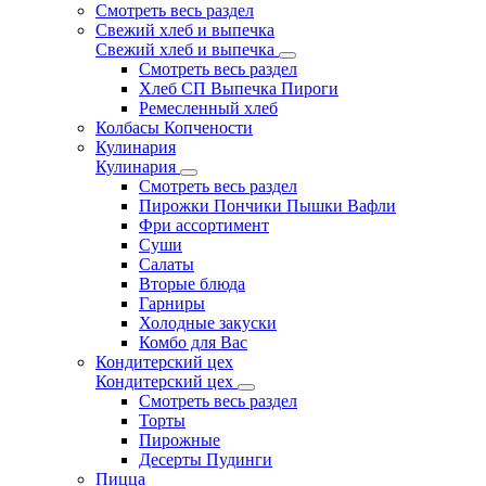
Смотреть весь раздел
Свежий хлеб и выпечка
Свежий хлеб и выпечка
Смотреть весь раздел
Хлеб СП Выпечка Пироги
Ремесленный хлеб
Колбасы Копчености
Кулинария
Кулинария
Смотреть весь раздел
Пирожки Пончики Пышки Вафли
Фри ассортимент
Суши
Салаты
Вторые блюда
Гарниры
Холодные закуски
Комбо для Вас
Кондитерский цех
Кондитерский цех
Смотреть весь раздел
Торты
Пирожные
Десерты Пудинги
Пицца