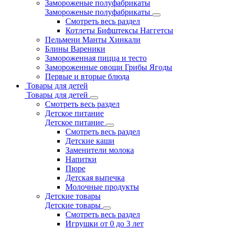
Замороженые полуфабрикаты
Замороженые полуфабрикаты
Смотреть весь раздел
Котлеты Бифштексы Наггетсы
Пельмени Манты Хинкали
Блины Вареники
Замороженная пицца и тесто
Замороженные овощи Грибы Ягоды
Первые и вторые блюда
Товары для детей
Товары для детей
Смотреть весь раздел
Детское питание
Детское питание
Смотреть весь раздел
Детские каши
Заменители молока
Напитки
Пюре
Детская выпечка
Молочные продукты
Детские товары
Детские товары
Смотреть весь раздел
Игрушки от 0 до 3 лет