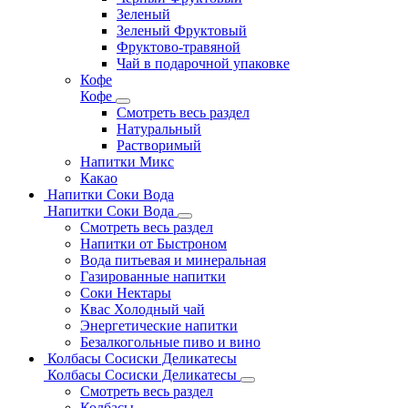
Зеленый
Зеленый Фруктовый
Фруктово-травяной
Чай в подарочной упаковке
Кофе
Кофе
Смотреть весь раздел
Натуральный
Растворимый
Напитки Микс
Какао
Напитки Соки Вода
Напитки Соки Вода
Смотреть весь раздел
Напитки от Быстроном
Вода питьевая и минеральная
Газированные напитки
Соки Нектары
Квас Холодный чай
Энергетические напитки
Безалкогольные пиво и вино
Колбасы Сосиски Деликатесы
Колбасы Сосиски Деликатесы
Смотреть весь раздел
Колбасы