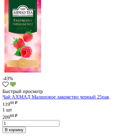
-43%
Быстрый просмотр
Чай АХМАД Малиновое лакомство черный 25пак
90 ₽
119
1 шт
88 ₽
209
В корзину