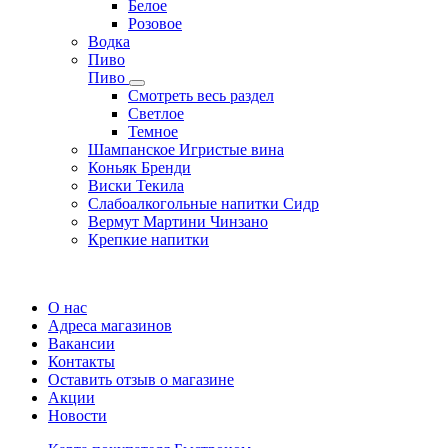
Белое
Розовое
Водка
Пиво
Пиво
Смотреть весь раздел
Cветлое
Темное
Шампанское Игристые вина
Коньяк Бренди
Виски Текила
Слабоалкогольные напитки Сидр
Вермут Мартини Чинзано
Крепкие напитки
Регистрация карты
О нас
Адреса магазинов
Вакансии
Контакты
Оставить отзыв о магазине
Акции
Новости