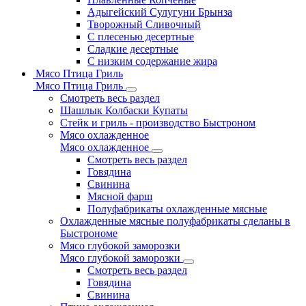
Адыгейский Сулугуни Брынза
Творожный Сливочный
С плесенью десертные
Сладкие десертные
С низким содержание жира
Мясо Птица Гриль
Мясо Птица Гриль
Смотреть весь раздел
Шашлык Колбаски Купаты
Стейк и гриль - производство Быстроном
Мясо охлажденное
Мясо охлажденное
Смотреть весь раздел
Говядина
Свинина
Мясной фарш
Полуфабрикаты охлажденные мясные
Охлажденные мясные полуфабрикаты сделаны в
Быстрономе
Мясо глубокой заморозки
Мясо глубокой заморозки
Смотреть весь раздел
Говядина
Свинина