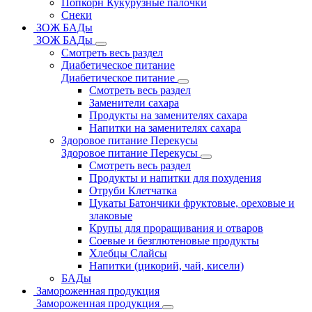
Попкорн Кукурузные палочки
Снеки
ЗОЖ БАДы
ЗОЖ БАДы
Смотреть весь раздел
Диабетическое питание
Диабетическое питание
Смотреть весь раздел
Заменители сахара
Продукты на заменителях сахара
Напитки на заменителях сахара
Здоровое питание Перекусы
Здоровое питание Перекусы
Смотреть весь раздел
Продукты и напитки для похудения
Отруби Клетчатка
Цукаты Батончики фруктовые, ореховые и
злаковые
Крупы для проращивания и отваров
Соевые и безглютеновые продукты
Хлебцы Слайсы
Напитки (цикорий, чай, кисели)
БАДы
Замороженная продукция
Замороженная продукция