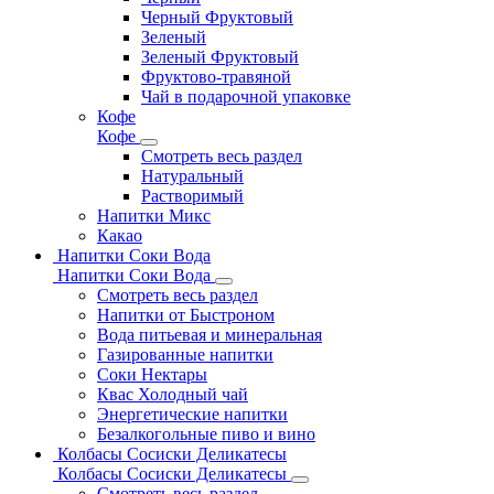
Черный Фруктовый
Зеленый
Зеленый Фруктовый
Фруктово-травяной
Чай в подарочной упаковке
Кофе
Кофе
Смотреть весь раздел
Натуральный
Растворимый
Напитки Микс
Какао
Напитки Соки Вода
Напитки Соки Вода
Смотреть весь раздел
Напитки от Быстроном
Вода питьевая и минеральная
Газированные напитки
Соки Нектары
Квас Холодный чай
Энергетические напитки
Безалкогольные пиво и вино
Колбасы Сосиски Деликатесы
Колбасы Сосиски Деликатесы
Смотреть весь раздел