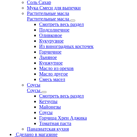
Соль Сахар
Мука Смеси для выпечки
Растительные масла
Растительные масла
Смотреть весь раздел
Подсолнечное
Оливковое
Кукурузное
Из виноградных косточек
Горчичное
Льняное
Кунжутное
Масло из орехов
Масло другое
Смесь масел
Соусы
Соусы
Смотреть весь раздел
Кетчупы
Майонезы
Соусы
Горчица Хрен Аджика
Томатная паста
Паназиатская кухня
Сделано в магазине