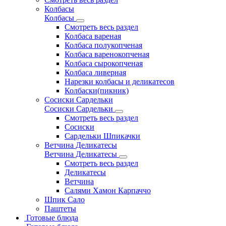
Колбасы
Колбасы
Смотреть весь раздел
Колбаса вареная
Колбаса полукопченая
Колбаса варенокопченая
Колбаса сырокопченая
Колбаса ливерная
Нарезки колбасы и деликатесов
Колбаски(пикник)
Сосиски Сардельки
Сосиски Сардельки
Смотреть весь раздел
Сосиски
Сардельки Шпикачки
Ветчина Деликатесы
Ветчина Деликатесы
Смотреть весь раздел
Деликатесы
Ветчина
Салями Хамон Карпаччо
Шпик Сало
Паштеты
Готовые блюда