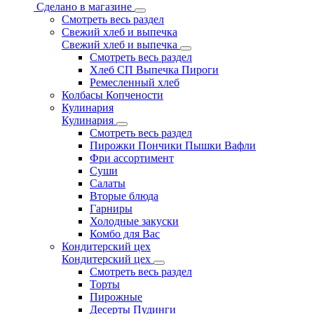
Сделано в магазине
Смотреть весь раздел
Свежий хлеб и выпечка
Свежий хлеб и выпечка
Смотреть весь раздел
Хлеб СП Выпечка Пироги
Ремесленный хлеб
Колбасы Копчености
Кулинария
Кулинария
Смотреть весь раздел
Пирожки Пончики Пышки Вафли
Фри ассортимент
Суши
Салаты
Вторые блюда
Гарниры
Холодные закуски
Комбо для Вас
Кондитерский цех
Кондитерский цех
Смотреть весь раздел
Торты
Пирожные
Десерты Пудинги