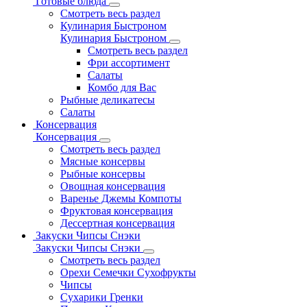
Готовые блюда
Смотреть весь раздел
Кулинария Быстроном
Кулинария Быстроном
Смотреть весь раздел
Фри ассортимент
Салаты
Комбо для Вас
Рыбные деликатесы
Салаты
Консервация
Консервация
Смотреть весь раздел
Мясные консервы
Рыбные консервы
Овощная консервация
Варенье Джемы Компоты
Фруктовая консервация
Дессертная консервация
Закуски Чипсы Снэки
Закуски Чипсы Снэки
Смотреть весь раздел
Орехи Семечки Сухофрукты
Чипсы
Сухарики Гренки