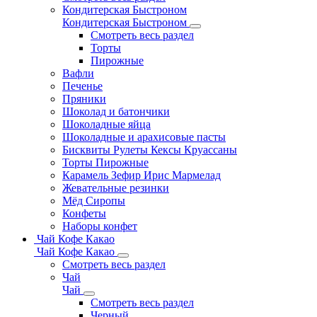
Кондитерская Быстроном
Кондитерская Быстроном
Смотреть весь раздел
Торты
Пирожные
Вафли
Печенье
Пряники
Шоколад и батончики
Шоколадные яйца
Шоколадные и арахисовые пасты
Бисквиты Рулеты Кексы Круассаны
Торты Пирожные
Карамель Зефир Ирис Мармелад
Жевательные резинки
Мёд Сиропы
Конфеты
Наборы конфет
Чай Кофе Какао
Чай Кофе Какао
Смотреть весь раздел
Чай
Чай
Смотреть весь раздел
Черный