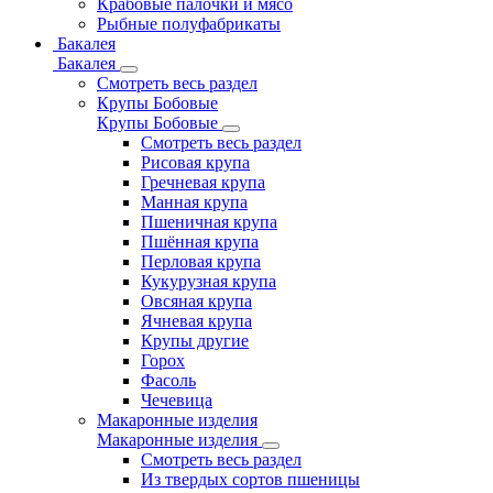
Крабовые палочки и мясо
Рыбные полуфабрикаты
Бакалея
Бакалея
Смотреть весь раздел
Крупы Бобовые
Крупы Бобовые
Смотреть весь раздел
Рисовая крупа
Гречневая крупа
Манная крупа
Пшеничная крупа
Пшённая крупа
Перловая крупа
Кукурузная крупа
Овсяная крупа
Ячневая крупа
Крупы другие
Горох
Фасоль
Чечевица
Макаронные изделия
Макаронные изделия
Смотреть весь раздел
Из твердых сортов пшеницы