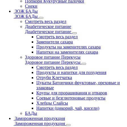
Попкорн Кукурузные палочки
Снеки
ЗОЖ БАДы
ЗОЖ БАДы
Смотреть весь раздел
Диабетическое питание
Диабетическое питание
Смотреть весь раздел
Заменители сахара
Продукты на заменителях сахара
Напитки на заменителях сахара
Здоровое питание Перекусы
Здоровое питание Перекусы
Смотреть весь раздел
Продукты и напитки для похудения
Отруби Клетчатка
Цукаты Батончики фруктовые, ореховые и
злаковые
Крупы для проращивания и отваров
Соевые и безглютеновые продукты
Хлебцы Слайсы
Напитки (цикорий, чай, кисели)
БАДы
Замороженная продукция
Замороженная продукция