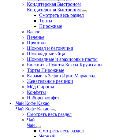
Кондитерская Быстроном
Кондитерская Быстроном
Смотреть весь раздел
Торты
Пирожные
Вафли
Печенье
Пряники
Шоколад и батончики
Шоколадные яйца
Шоколадные и арахисовые пасты
Бисквиты Рулеты Кексы Круассаны
Торты Пирожные
Карамель Зефир Ирис Мармелад
Жевательные резинки
Мёд Сиропы
Конфеты
Наборы конфет
Чай Кофе Какао
Чай Кофе Какао
Смотреть весь раздел
Чай
Чай
Смотреть весь раздел
Черный