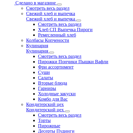
Сделано в магазине
Смотреть весь раздел
Свежий хлеб и выпечка
Свежий хлеб и выпечка
Смотреть весь раздел
Хлеб СП Выпечка Пироги
Ремесленный хлеб
Колбасы Копчености
Кулинария
Кулинария
Смотреть весь раздел
Пирожки Пончики Пышки Вафли
Фри ассортимент
Суши
Салаты
Вторые блюда
Гарниры
Холодные закуски
Комбо для Вас
Кондитерский цех
Кондитерский цех
Смотреть весь раздел
Торты
Пирожные
Десерты Пудинги