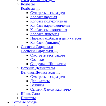
Колбасы
Колбасы
Смотреть весь раздел
Колбаса вареная
Колбаса полукопченая
Колбаса варенокопченая
Колбаса сырокопченая
Колбаса ливерная
Нарезки колбасы и деликатесов
Колбаски(пикник)
Сосиски Сардельки
Сосиски Сардельки
Смотреть весь раздел
Сосиски
Сардельки Шпикачки
Ветчина Деликатесы
Ветчина Деликатесы
Смотреть весь раздел
Деликатесы
Ветчина
Салями Хамон Карпаччо
Шпик Сало
Паштеты
Готовые блюда