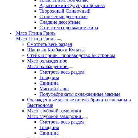
Адыгейский Сулугуни Брынза
Творожный Сливочный
С плесенью десертные
Сладкие десертные
С низким содержание жира
Мясо Птица Гриль
Мясо Птица Гриль
Смотреть весь раздел
Шашлык Колбаски Купаты
Стейк и гриль - производство Быстроном
Мясо охлажденное
Мясо охлажденное
Смотреть весь раздел
Говядина
Свинина
Мясной фарш
Полуфабрикаты охлажденные мясные
Охлажденные мясные полуфабрикаты сделаны в
Быстрономе
Мясо глубокой заморозки
Мясо глубокой заморозки
Смотреть весь раздел
Говядина
Свинина