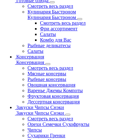
Готовые блюда
Смотреть весь раздел
Кулинария Быстроном
Кулинария Быстроном
Смотреть весь раздел
Фри ассортимент
Салаты
Комбо для Вас
Рыбные деликатесы
Салаты
Консервация
Консервация
Смотреть весь раздел
Мясные консервы
Рыбные консервы
Овощная консервация
Варенье Джемы Компоты
Фруктовая консервация
Дессертная консервация
Закуски Чипсы Снэки
Закуски Чипсы Снэки
Смотреть весь раздел
Орехи Семечки Сухофрукты
Чипсы
Сухарики Гренки