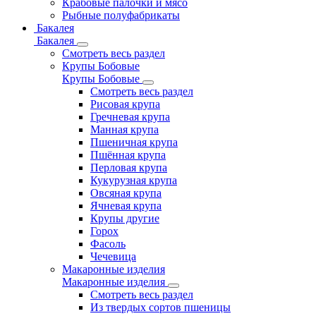
Крабовые палочки и мясо
Рыбные полуфабрикаты
Бакалея
Бакалея
Смотреть весь раздел
Крупы Бобовые
Крупы Бобовые
Смотреть весь раздел
Рисовая крупа
Гречневая крупа
Манная крупа
Пшеничная крупа
Пшённая крупа
Перловая крупа
Кукурузная крупа
Овсяная крупа
Ячневая крупа
Крупы другие
Горох
Фасоль
Чечевица
Макаронные изделия
Макаронные изделия
Смотреть весь раздел
Из твердых сортов пшеницы