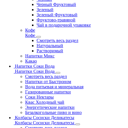
Черный Фруктовый
Зеленый
Зеленый Фруктовый
Фруктово-травяной
Чай в подарочной упаковке
Кофе
Кофе
Смотреть весь раздел
Натуральный
Растворимый
Напитки Микс
Какао
Напитки Соки Вода
Напитки Соки Вода
Смотреть весь раздел
Напитки от Быстроном
Вода питьевая и минеральная
Газированные напитки
Соки Нектары
Квас Холодный чай
Энергетические напитки
Безалкогольные пиво и вино
Колбасы Сосиски Деликатесы
Колбасы Сосиски Деликатесы
Смотреть весь раздел