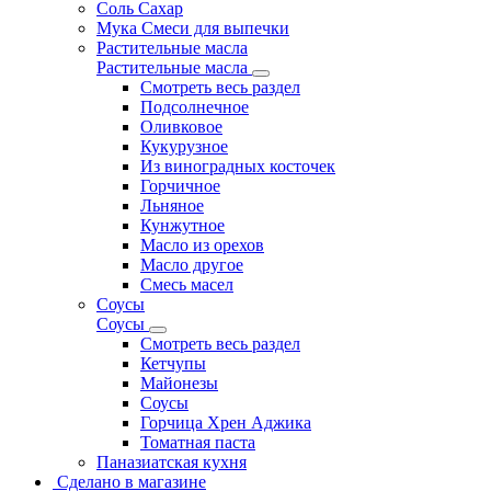
Соль Сахар
Мука Смеси для выпечки
Растительные масла
Растительные масла
Смотреть весь раздел
Подсолнечное
Оливковое
Кукурузное
Из виноградных косточек
Горчичное
Льняное
Кунжутное
Масло из орехов
Масло другое
Смесь масел
Соусы
Соусы
Смотреть весь раздел
Кетчупы
Майонезы
Соусы
Горчица Хрен Аджика
Томатная паста
Паназиатская кухня
Сделано в магазине