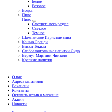
Белое
Розовое
Водка
Пиво
Пиво
Смотреть весь раздел
Cветлое
Темное
Шампанское Игристые вина
Коньяк Бренди
Виски Текила
Слабоалкогольные напитки Сидр
Вермут Мартини Чинзано
Крепкие напитки
Регистрация карты
О нас
Адреса магазинов
Вакансии
Контакты
Оставить отзыв о магазине
Акции
Новости