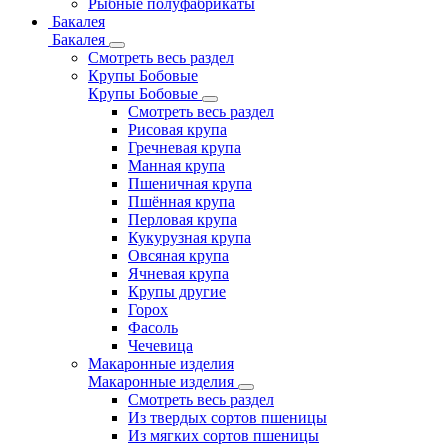
Рыбные полуфабрикаты
Бакалея
Бакалея
Смотреть весь раздел
Крупы Бобовые
Крупы Бобовые
Смотреть весь раздел
Рисовая крупа
Гречневая крупа
Манная крупа
Пшеничная крупа
Пшённая крупа
Перловая крупа
Кукурузная крупа
Овсяная крупа
Ячневая крупа
Крупы другие
Горох
Фасоль
Чечевица
Макаронные изделия
Макаронные изделия
Смотреть весь раздел
Из твердых сортов пшеницы
Из мягких сортов пшеницы