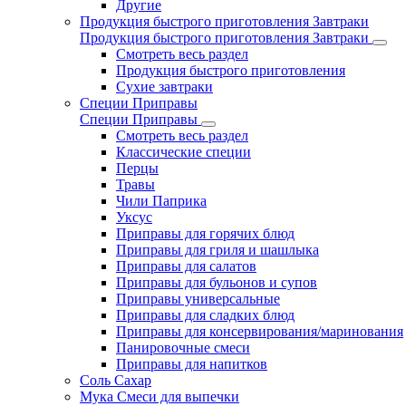
Другие
Продукция быстрого приготовления Завтраки
Продукция быстрого приготовления Завтраки
Смотреть весь раздел
Продукция быстрого приготовления
Сухие завтраки
Специи Приправы
Специи Приправы
Смотреть весь раздел
Классические специи
Перцы
Травы
Чили Паприка
Уксус
Приправы для горячих блюд
Приправы для гриля и шашлыка
Приправы для салатов
Приправы для бульонов и супов
Приправы универсальные
Приправы для сладких блюд
Приправы для консервирования/маринования
Панировочные смеси
Приправы для напитков
Соль Сахар
Мука Смеси для выпечки