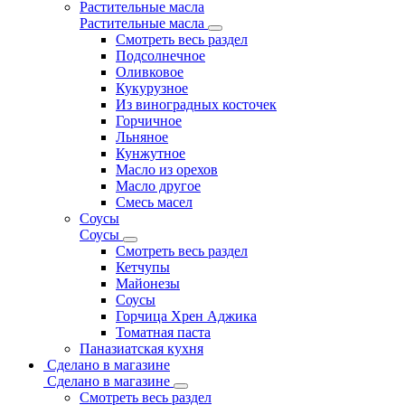
Растительные масла
Растительные масла
Смотреть весь раздел
Подсолнечное
Оливковое
Кукурузное
Из виноградных косточек
Горчичное
Льняное
Кунжутное
Масло из орехов
Масло другое
Смесь масел
Соусы
Соусы
Смотреть весь раздел
Кетчупы
Майонезы
Соусы
Горчица Хрен Аджика
Томатная паста
Паназиатская кухня
Сделано в магазине
Сделано в магазине
Смотреть весь раздел