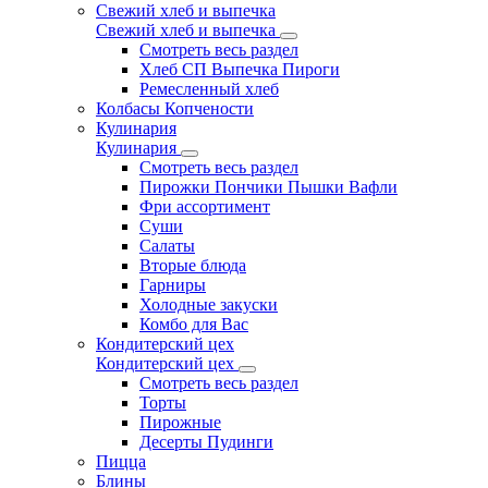
Свежий хлеб и выпечка
Свежий хлеб и выпечка
Смотреть весь раздел
Хлеб СП Выпечка Пироги
Ремесленный хлеб
Колбасы Копчености
Кулинария
Кулинария
Смотреть весь раздел
Пирожки Пончики Пышки Вафли
Фри ассортимент
Суши
Салаты
Вторые блюда
Гарниры
Холодные закуски
Комбо для Вас
Кондитерский цех
Кондитерский цех
Смотреть весь раздел
Торты
Пирожные
Десерты Пудинги
Пицца
Блины