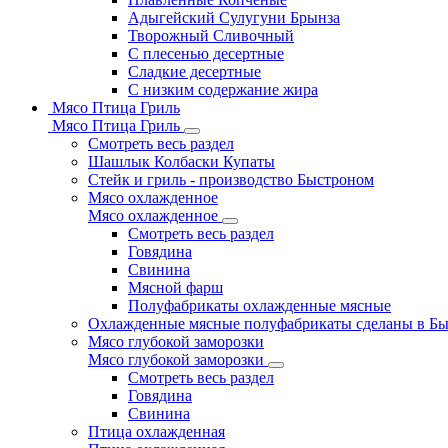
Адыгейский Сулугуни Брынза
Творожный Сливочный
С плесенью десертные
Сладкие десертные
С низким содержание жира
Мясо Птица Гриль
Мясо Птица Гриль
Смотреть весь раздел
Шашлык Колбаски Купаты
Стейк и гриль - производство Быстроном
Мясо охлажденное
Мясо охлажденное
Смотреть весь раздел
Говядина
Свинина
Мясной фарш
Полуфабрикаты охлажденные мясные
Охлажденные мясные полуфабрикаты сделаны в Б
Мясо глубокой заморозки
Мясо глубокой заморозки
Смотреть весь раздел
Говядина
Свинина
Птица охлажденная