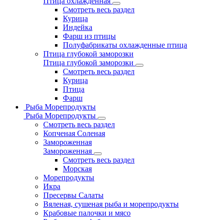
Птица охлажденная
Смотреть весь раздел
Курица
Индейка
Фарш из птицы
Полуфабрикаты охлажденные птица
Птица глубокой заморозки
Птица глубокой заморозки
Смотреть весь раздел
Курица
Птица
Фарш
Рыба Морепродукты
Рыба Морепродукты
Смотреть весь раздел
Копченая Соленая
Замороженная
Замороженная
Смотреть весь раздел
Морская
Морепродукты
Икра
Пресервы Салаты
Вяленая, сушеная рыба и морепродукты
Крабовые палочки и мясо