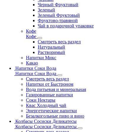
Черный Фруктовый
Зеленый
Зеленый Фруктовый
Фруктово-травяной
Чай в подарочной упаковке
Кофе
Кофе
Смотреть весь раздел
Натуральный
Растворимый
Напитки Микс
Какао
Напитки Соки Вода
Напитки Соки Вода
Смотреть весь раздел
Напитки от Быстроном
Вода питьевая и минеральная
Газированные напитки
Соки Нектары
Квас Холодный чай
Энергетические напитки
Безалкогольные пиво и вино
Колбасы Сосиски Деликатесы
Колбасы Сосиски Деликатесы
Смотреть весь раздел