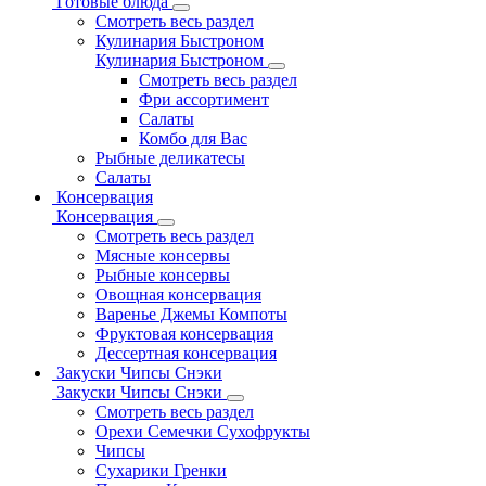
Готовые блюда
Смотреть весь раздел
Кулинария Быстроном
Кулинария Быстроном
Смотреть весь раздел
Фри ассортимент
Салаты
Комбо для Вас
Рыбные деликатесы
Салаты
Консервация
Консервация
Смотреть весь раздел
Мясные консервы
Рыбные консервы
Овощная консервация
Варенье Джемы Компоты
Фруктовая консервация
Дессертная консервация
Закуски Чипсы Снэки
Закуски Чипсы Снэки
Смотреть весь раздел
Орехи Семечки Сухофрукты
Чипсы
Сухарики Гренки