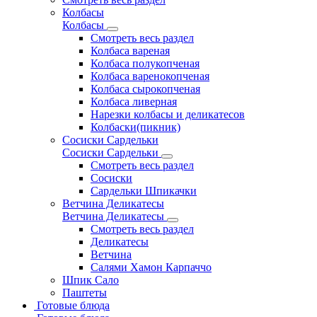
Колбасы
Колбасы
Смотреть весь раздел
Колбаса вареная
Колбаса полукопченая
Колбаса варенокопченая
Колбаса сырокопченая
Колбаса ливерная
Нарезки колбасы и деликатесов
Колбаски(пикник)
Сосиски Сардельки
Сосиски Сардельки
Смотреть весь раздел
Сосиски
Сардельки Шпикачки
Ветчина Деликатесы
Ветчина Деликатесы
Смотреть весь раздел
Деликатесы
Ветчина
Салями Хамон Карпаччо
Шпик Сало
Паштеты
Готовые блюда