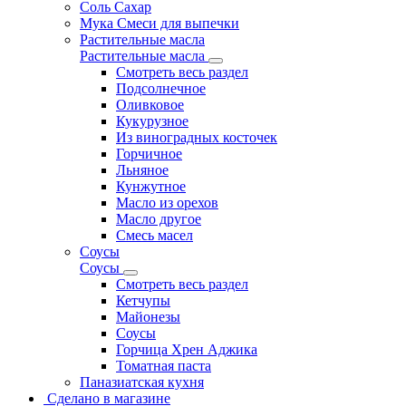
Соль Сахар
Мука Смеси для выпечки
Растительные масла
Растительные масла
Смотреть весь раздел
Подсолнечное
Оливковое
Кукурузное
Из виноградных косточек
Горчичное
Льняное
Кунжутное
Масло из орехов
Масло другое
Смесь масел
Соусы
Соусы
Смотреть весь раздел
Кетчупы
Майонезы
Соусы
Горчица Хрен Аджика
Томатная паста
Паназиатская кухня
Сделано в магазине