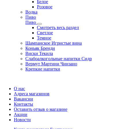
Белое
Розовое
Водка
Пиво
Пиво
Смотреть весь раздел
Cветлое
Темное
Шампанское Игристые вина
Коньяк Бренди
Виски Текила
Слабоалкогольные напитки Сидр
Вермут Мартини Чинзано
Крепкие напитки
Регистрация карты
О нас
Адреса магазинов
Вакансии
Контакты
Оставить отзыв о магазине
Акции
Новости