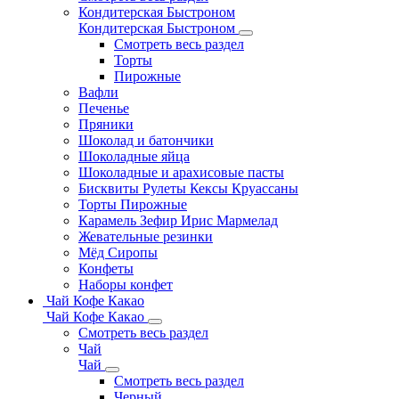
Кондитерская Быстроном
Кондитерская Быстроном
Смотреть весь раздел
Торты
Пирожные
Вафли
Печенье
Пряники
Шоколад и батончики
Шоколадные яйца
Шоколадные и арахисовые пасты
Бисквиты Рулеты Кексы Круассаны
Торты Пирожные
Карамель Зефир Ирис Мармелад
Жевательные резинки
Мёд Сиропы
Конфеты
Наборы конфет
Чай Кофе Какао
Чай Кофе Какао
Смотреть весь раздел
Чай
Чай
Смотреть весь раздел
Черный