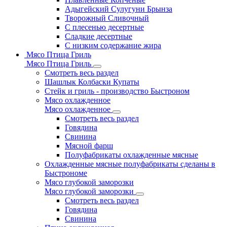
Адыгейский Сулугуни Брынза
Творожный Сливочный
С плесенью десертные
Сладкие десертные
С низким содержание жира
Мясо Птица Гриль
Мясо Птица Гриль
Смотреть весь раздел
Шашлык Колбаски Купаты
Стейк и гриль - производство Быстроном
Мясо охлажденное
Мясо охлажденное
Смотреть весь раздел
Говядина
Свинина
Мясной фарш
Полуфабрикаты охлажденные мясные
Охлажденные мясные полуфабрикаты сделаны в
Быстрономе
Мясо глубокой заморозки
Мясо глубокой заморозки
Смотреть весь раздел
Говядина
Свинина