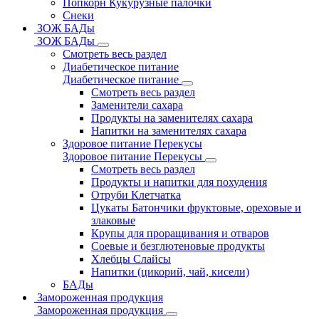
Попкорн Кукурузные палочки
Снеки
ЗОЖ БАДы
ЗОЖ БАДы
Смотреть весь раздел
Диабетическое питание
Диабетическое питание
Смотреть весь раздел
Заменители сахара
Продукты на заменителях сахара
Напитки на заменителях сахара
Здоровое питание Перекусы
Здоровое питание Перекусы
Смотреть весь раздел
Продукты и напитки для похудения
Отруби Клетчатка
Цукаты Батончики фруктовые, ореховые и
злаковые
Крупы для проращивания и отваров
Соевые и безглютеновые продукты
Хлебцы Слайсы
Напитки (цикорий, чай, кисели)
БАДы
Замороженная продукция
Замороженная продукция