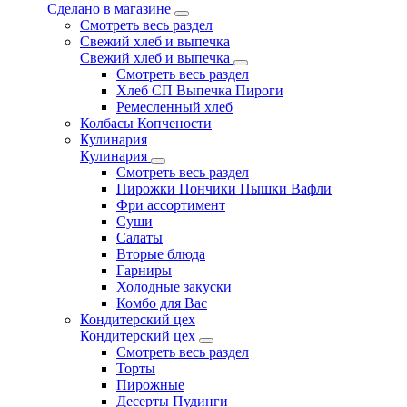
Сделано в магазине
Смотреть весь раздел
Свежий хлеб и выпечка
Свежий хлеб и выпечка
Смотреть весь раздел
Хлеб СП Выпечка Пироги
Ремесленный хлеб
Колбасы Копчености
Кулинария
Кулинария
Смотреть весь раздел
Пирожки Пончики Пышки Вафли
Фри ассортимент
Суши
Салаты
Вторые блюда
Гарниры
Холодные закуски
Комбо для Вас
Кондитерский цех
Кондитерский цех
Смотреть весь раздел
Торты
Пирожные
Десерты Пудинги