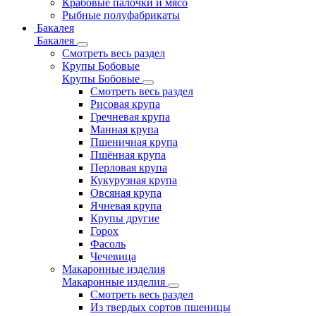
Крабовые палочки и мясо
Рыбные полуфабрикаты
Бакалея
Бакалея
Смотреть весь раздел
Крупы Бобовые
Крупы Бобовые
Смотреть весь раздел
Рисовая крупа
Гречневая крупа
Манная крупа
Пшеничная крупа
Пшённая крупа
Перловая крупа
Кукурузная крупа
Овсяная крупа
Ячневая крупа
Крупы другие
Горох
Фасоль
Чечевица
Макаронные изделия
Макаронные изделия
Смотреть весь раздел
Из твердых сортов пшеницы