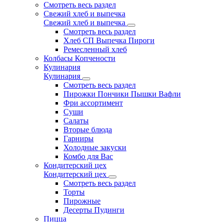
Смотреть весь раздел
Свежий хлеб и выпечка
Свежий хлеб и выпечка
Смотреть весь раздел
Хлеб СП Выпечка Пироги
Ремесленный хлеб
Колбасы Копчености
Кулинария
Кулинария
Смотреть весь раздел
Пирожки Пончики Пышки Вафли
Фри ассортимент
Суши
Салаты
Вторые блюда
Гарниры
Холодные закуски
Комбо для Вас
Кондитерский цех
Кондитерский цех
Смотреть весь раздел
Торты
Пирожные
Десерты Пудинги
Пицца