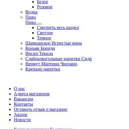
Белое
Розовое
Водка
Пиво
Пиво
Смотреть весь раздел
Cветлое
Темное
Шампанское Игристые вина
Коньяк Бренди
Виски Текила
Слабоалкогольные напитки Сидр
Вермут Мартини Чинзано
Крепкие напитки
Регистрация карты
О нас
Адреса магазинов
Вакансии
Контакты
Оставить отзыв о магазине
Акции
Новости