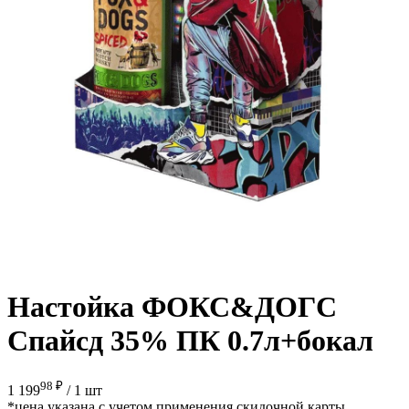
Настойка ФОКС&ДОГС
Спайсд 35% ПК 0.7л+бокал
98 ₽
1 199
/
1 шт
*цена указана с учетом применения скидочной карты