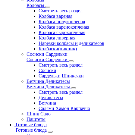
Колбасы
Смотреть весь раздел
Колбаса вареная
Колбаса полукопченая
Колбаса варенокопченая
Колбаса сырокопченая
Колбаса ливерная
Нарезки колбасы и деликатесов
Колбаски(пикник)
Сосиски Сардельки
Сосиски Сардельки
Смотреть весь раздел
Сосиски
Сардельки Шпикачки
Ветчина Деликатесы
Ветчина Деликатесы
Смотреть весь раздел
Деликатесы
Ветчина
Салями Хамон Карпаччо
Шпик Сало
Паштеты
Готовые блюда
Готовые блюда