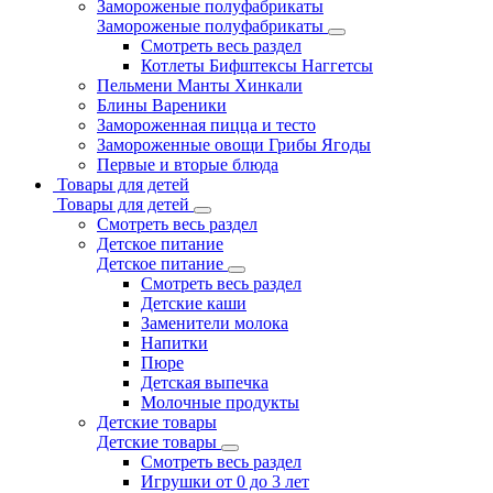
Замороженые полуфабрикаты
Замороженые полуфабрикаты
Смотреть весь раздел
Котлеты Бифштексы Наггетсы
Пельмени Манты Хинкали
Блины Вареники
Замороженная пицца и тесто
Замороженные овощи Грибы Ягоды
Первые и вторые блюда
Товары для детей
Товары для детей
Смотреть весь раздел
Детское питание
Детское питание
Смотреть весь раздел
Детские каши
Заменители молока
Напитки
Пюре
Детская выпечка
Молочные продукты
Детские товары
Детские товары
Смотреть весь раздел
Игрушки от 0 до 3 лет