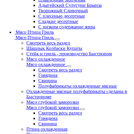
Адыгейский Сулугуни Брынза
Творожный Сливочный
С плесенью десертные
Сладкие десертные
С низким содержание жира
Мясо Птица Гриль
Мясо Птица Гриль
Смотреть весь раздел
Шашлык Колбаски Купаты
Стейк и гриль - производство Быстроном
Мясо охлажденное
Мясо охлажденное
Смотреть весь раздел
Говядина
Свинина
Полуфабрикаты охлажденные мясные
Охлажденные мясные полуфабрикаты сделаны в
Быстрономе
Мясо глубокой заморозки
Мясо глубокой заморозки
Смотреть весь раздел
Говядина
Свинина
Птица охлажденная