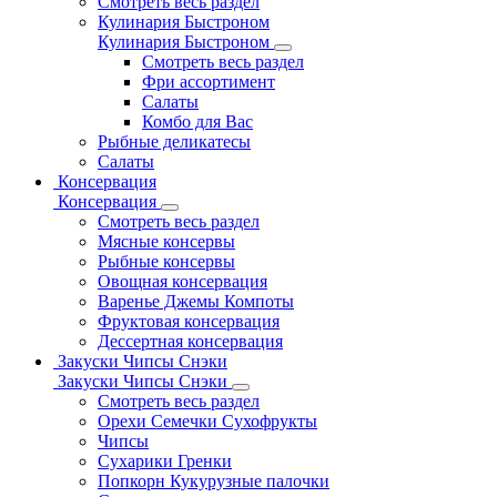
Смотреть весь раздел
Кулинария Быстроном
Кулинария Быстроном
Смотреть весь раздел
Фри ассортимент
Салаты
Комбо для Вас
Рыбные деликатесы
Салаты
Консервация
Консервация
Смотреть весь раздел
Мясные консервы
Рыбные консервы
Овощная консервация
Варенье Джемы Компоты
Фруктовая консервация
Дессертная консервация
Закуски Чипсы Снэки
Закуски Чипсы Снэки
Смотреть весь раздел
Орехи Семечки Сухофрукты
Чипсы
Сухарики Гренки
Попкорн Кукурузные палочки