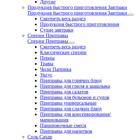
Другие
Продукция быстрого приготовления Завтраки
Продукция быстрого приготовления Завтраки
Смотреть весь раздел
Продукция быстрого приготовления
Сухие завтраки
Специи Приправы
Специи Приправы
Смотреть весь раздел
Классические специи
Перцы
Травы
Чили Паприка
Уксус
Приправы для горячих блюд
Приправы для гриля и шашлыка
Приправы для салатов
Приправы для бульонов и супов
Приправы универсальные
Приправы для сладких блюд
Приправы для консервирования/
маринования
Панировочные смеси
Приправы для напитков
Соль Сахар