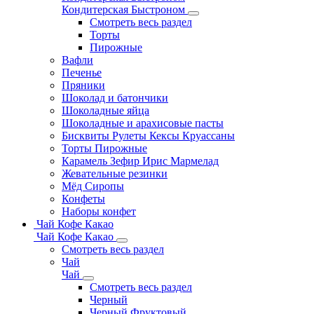
Кондитерская Быстроном
Смотреть весь раздел
Торты
Пирожные
Вафли
Печенье
Пряники
Шоколад и батончики
Шоколадные яйца
Шоколадные и арахисовые пасты
Бисквиты Рулеты Кексы Круассаны
Торты Пирожные
Карамель Зефир Ирис Мармелад
Жевательные резинки
Мёд Сиропы
Конфеты
Наборы конфет
Чай Кофе Какао
Чай Кофе Какао
Смотреть весь раздел
Чай
Чай
Смотреть весь раздел
Черный
Черный Фруктовый