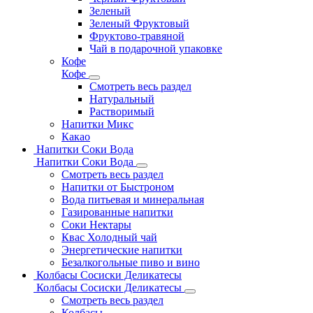
Зеленый
Зеленый Фруктовый
Фруктово-травяной
Чай в подарочной упаковке
Кофе
Кофе
Смотреть весь раздел
Натуральный
Растворимый
Напитки Микс
Какао
Напитки Соки Вода
Напитки Соки Вода
Смотреть весь раздел
Напитки от Быстроном
Вода питьевая и минеральная
Газированные напитки
Соки Нектары
Квас Холодный чай
Энергетические напитки
Безалкогольные пиво и вино
Колбасы Сосиски Деликатесы
Колбасы Сосиски Деликатесы
Смотреть весь раздел
Колбасы