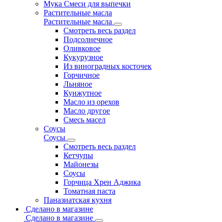
Мука Смеси для выпечки
Растительные масла
Растительные масла
Смотреть весь раздел
Подсолнечное
Оливковое
Кукурузное
Из виноградных косточек
Горчичное
Льняное
Кунжутное
Масло из орехов
Масло другое
Смесь масел
Соусы
Соусы
Смотреть весь раздел
Кетчупы
Майонезы
Соусы
Горчица Хрен Аджика
Томатная паста
Паназиатская кухня
Сделано в магазине
Сделано в магазине