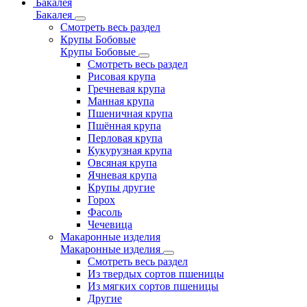
Бакалея
Бакалея
Смотреть весь раздел
Крупы Бобовые
Крупы Бобовые
Смотреть весь раздел
Рисовая крупа
Гречневая крупа
Манная крупа
Пшеничная крупа
Пшённая крупа
Перловая крупа
Кукурузная крупа
Овсяная крупа
Ячневая крупа
Крупы другие
Горох
Фасоль
Чечевица
Макаронные изделия
Макаронные изделия
Смотреть весь раздел
Из твердых сортов пшеницы
Из мягких сортов пшеницы
Другие