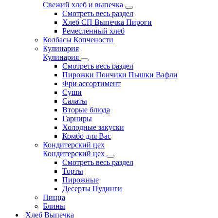
Свежий хлеб и выпечка
Смотреть весь раздел
Хлеб СП Выпечка Пироги
Ремесленный хлеб
Колбасы Копчености
Кулинария
Кулинария
Смотреть весь раздел
Пирожки Пончики Пышки Вафли
Фри ассортимент
Суши
Салаты
Вторые блюда
Гарниры
Холодные закуски
Комбо для Вас
Кондитерский цех
Кондитерский цех
Смотреть весь раздел
Торты
Пирожные
Десерты Пудинги
Пицца
Блины
Хлеб Выпечка