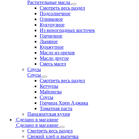
Растительные масла
Смотреть весь раздел
Подсолнечное
Оливковое
Кукурузное
Из виноградных косточек
Горчичное
Льняное
Кунжутное
Масло из орехов
Масло другое
Смесь масел
Соусы
Соусы
Смотреть весь раздел
Кетчупы
Майонезы
Соусы
Горчица Хрен Аджика
Томатная паста
Паназиатская кухня
Сделано в магазине
Сделано в магазине
Смотреть весь раздел
Свежий хлеб и выпечка