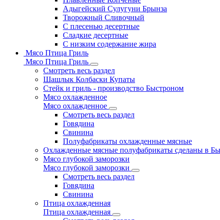
Адыгейский Сулугуни Брынза
Творожный Сливочный
С плесенью десертные
Сладкие десертные
С низким содержание жира
Мясо Птица Гриль
Мясо Птица Гриль
Смотреть весь раздел
Шашлык Колбаски Купаты
Стейк и гриль - производство Быстроном
Мясо охлажденное
Мясо охлажденное
Смотреть весь раздел
Говядина
Свинина
Полуфабрикаты охлажденные мясные
Охлажденные мясные полуфабрикаты сделаны в Б
Мясо глубокой заморозки
Мясо глубокой заморозки
Смотреть весь раздел
Говядина
Свинина
Птица охлажденная
Птица охлажденная