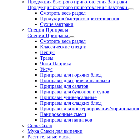
Продукция быстрого приготовления Завтраки
Продукция быстрого приготовления Завтраки
Смотреть весь раздел
Продукция быстрого приготовления
Сухие завтраки
Специи Приправы
Специи Приправы
Смотреть весь раздел
Классические специи
Перцы
Травы
Чили Паприка
Уксус
Приправы для горячих блюд
Приправы для гриля и шашлыка
Приправы для салатов
Приправы для бульонов и супов
Приправы универсальные
Приправы для сладких блюд
Приправы для консервирования/маринования
Панировочные смеси
Приправы для напитков
Соль Сахар
Мука Смеси для выпечки
Растительные масла