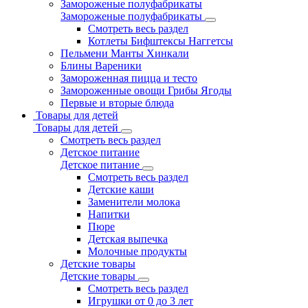
Замороженые полуфабрикаты
Замороженые полуфабрикаты
Смотреть весь раздел
Котлеты Бифштексы Наггетсы
Пельмени Манты Хинкали
Блины Вареники
Замороженная пицца и тесто
Замороженные овощи Грибы Ягоды
Первые и вторые блюда
Товары для детей
Товары для детей
Смотреть весь раздел
Детское питание
Детское питание
Смотреть весь раздел
Детские каши
Заменители молока
Напитки
Пюре
Детская выпечка
Молочные продукты
Детские товары
Детские товары
Смотреть весь раздел
Игрушки от 0 до 3 лет