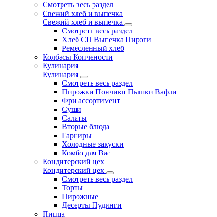
Смотреть весь раздел
Свежий хлеб и выпечка
Свежий хлеб и выпечка
Смотреть весь раздел
Хлеб СП Выпечка Пироги
Ремесленный хлеб
Колбасы Копчености
Кулинария
Кулинария
Смотреть весь раздел
Пирожки Пончики Пышки Вафли
Фри ассортимент
Суши
Салаты
Вторые блюда
Гарниры
Холодные закуски
Комбо для Вас
Кондитерский цех
Кондитерский цех
Смотреть весь раздел
Торты
Пирожные
Десерты Пудинги
Пицца