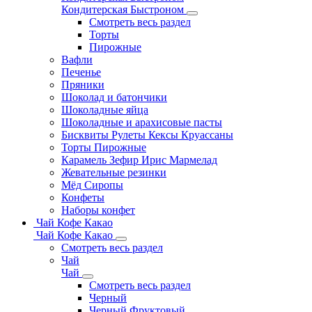
Кондитерская Быстроном
Смотреть весь раздел
Торты
Пирожные
Вафли
Печенье
Пряники
Шоколад и батончики
Шоколадные яйца
Шоколадные и арахисовые пасты
Бисквиты Рулеты Кексы Круассаны
Торты Пирожные
Карамель Зефир Ирис Мармелад
Жевательные резинки
Мёд Сиропы
Конфеты
Наборы конфет
Чай Кофе Какао
Чай Кофе Какао
Смотреть весь раздел
Чай
Чай
Смотреть весь раздел
Черный
Черный Фруктовый