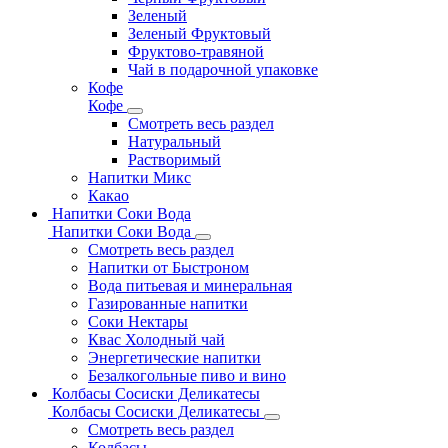
Зеленый
Зеленый Фруктовый
Фруктово-травяной
Чай в подарочной упаковке
Кофе
Кофе
Смотреть весь раздел
Натуральный
Растворимый
Напитки Микс
Какао
Напитки Соки Вода
Напитки Соки Вода
Смотреть весь раздел
Напитки от Быстроном
Вода питьевая и минеральная
Газированные напитки
Соки Нектары
Квас Холодный чай
Энергетические напитки
Безалкогольные пиво и вино
Колбасы Сосиски Деликатесы
Колбасы Сосиски Деликатесы
Смотреть весь раздел
Колбасы