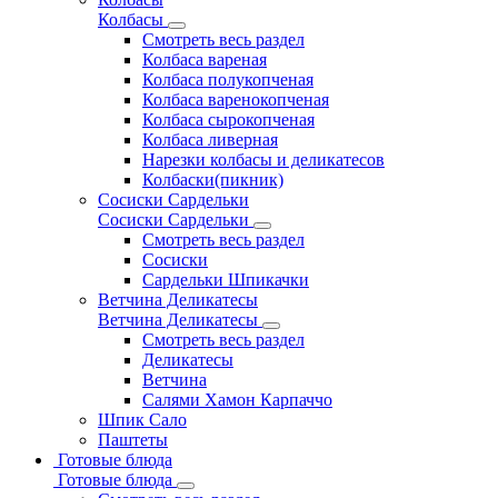
Колбасы
Смотреть весь раздел
Колбаса вареная
Колбаса полукопченая
Колбаса варенокопченая
Колбаса сырокопченая
Колбаса ливерная
Нарезки колбасы и деликатесов
Колбаски(пикник)
Сосиски Сардельки
Сосиски Сардельки
Смотреть весь раздел
Сосиски
Сардельки Шпикачки
Ветчина Деликатесы
Ветчина Деликатесы
Смотреть весь раздел
Деликатесы
Ветчина
Салями Хамон Карпаччо
Шпик Сало
Паштеты
Готовые блюда
Готовые блюда