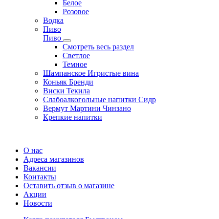
Белое
Розовое
Водка
Пиво
Пиво
Смотреть весь раздел
Cветлое
Темное
Шампанское Игристые вина
Коньяк Бренди
Виски Текила
Слабоалкогольные напитки Сидр
Вермут Мартини Чинзано
Крепкие напитки
Регистрация карты
О нас
Адреса магазинов
Вакансии
Контакты
Оставить отзыв о магазине
Акции
Новости