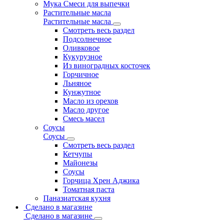
Мука Смеси для выпечки
Растительные масла
Растительные масла
Смотреть весь раздел
Подсолнечное
Оливковое
Кукурузное
Из виноградных косточек
Горчичное
Льняное
Кунжутное
Масло из орехов
Масло другое
Смесь масел
Соусы
Соусы
Смотреть весь раздел
Кетчупы
Майонезы
Соусы
Горчица Хрен Аджика
Томатная паста
Паназиатская кухня
Сделано в магазине
Сделано в магазине