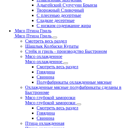
Адыгейский Сулугуни Брынза
Творожный Сливочный
С плесенью десертные
Сладкие десертные
С низким содержание жира
Мясо Птица Гриль
Мясо Птица Гриль
Смотреть весь раздел
Шашлык Колбаски Купаты
Стейк и гриль - производство Быстроном
Мясо охлажденное
Мясо охлажденное
Смотреть весь раздел
Говядина
Свинина
Полуфабрикаты охлажденные мясные
Охлажденные мясные полуфабрикаты сделаны в
Быстрономе
Мясо глубокой заморозки
Мясо глубокой заморозки
Смотреть весь раздел
Говядина
Свинина
Птица охлажденная