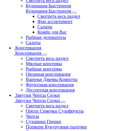
Смотреть весь раздел
Кулинария Быстроном
Кулинария Быстроном
Смотреть весь раздел
Фри ассортимент
Салаты
Комбо для Вас
Рыбные деликатесы
Салаты
Консервация
Консервация
Смотреть весь раздел
Мясные консервы
Рыбные консервы
Овощная консервация
Варенье Джемы Компоты
Фруктовая консервация
Дессертная консервация
Закуски Чипсы Снэки
Закуски Чипсы Снэки
Смотреть весь раздел
Орехи Семечки Сухофрукты
Чипсы
Сухарики Гренки
Попкорн Кукурузные палочки