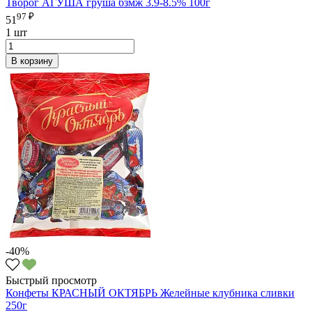
Творог АГУША груша бзмж 3.9-8.5% 100г
97 ₽
51
1 шт
В корзину
-40%
Быстрый просмотр
Конфеты КРАСНЫЙ ОКТЯБРЬ Желейные клубника сливки
250г