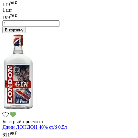
90 ₽
119
1 шт
78 ₽
199
В корзину
Быстрый просмотр
Джин ЛОНДОН 40% ст/б 0.5л
99 ₽
611