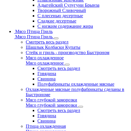
Адыгейский Сулугуни Брынза
Творожный Сливочный
С плесенью десертные
Сладкие десертные
С низким содержание жира
Мясо Птица Гриль
Мясо Птица Гриль
Смотреть весь раздел
Шашлык Колбаски Купаты
Стейк и гриль - производство Быстроном
Мясо охлажденное
Мясо охлажденное
Смотреть весь раздел
Говядина
Свинина
Полуфабрикаты охлажденные мясные
Охлажденные мясные полуфабрикаты сделаны в
Быстрономе
Мясо глубокой заморозки
Мясо глубокой заморозки
Смотреть весь раздел
Говядина
Свинина
Птица охлажденная