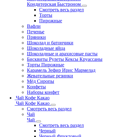
Кондитерская Быстроном
Смотреть весь раздел
Торты
Пирожные
Вафли
Печенье
Пряники
Шоколад и батончики
Шоколадные яйца
Шоколадные и арахисовые пасты
Бисквиты Рулеты Кексы Круассаны
Торты Пирожные
Карамель Зефир Ирис Мармелад
Жевательные резинки
Мёд Сиропы
Конфеты
Наборы конфет
Чай Кофе Какао
Чай Кофе Какао
Смотреть весь раздел
Чай
Чай
Смотреть весь раздел
Черный
Черный Фруктовый