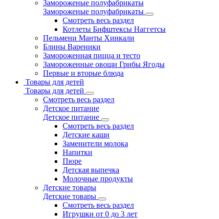
Замороженые полуфабрикаты
Замороженые полуфабрикаты
Смотреть весь раздел
Котлеты Бифштексы Наггетсы
Пельмени Манты Хинкали
Блины Вареники
Замороженная пицца и тесто
Замороженные овощи Грибы Ягоды
Первые и вторые блюда
Товары для детей
Товары для детей
Смотреть весь раздел
Детское питание
Детское питание
Смотреть весь раздел
Детские каши
Заменители молока
Напитки
Пюре
Детская выпечка
Молочные продукты
Детские товары
Детские товары
Смотреть весь раздел
Игрушки от 0 до 3 лет