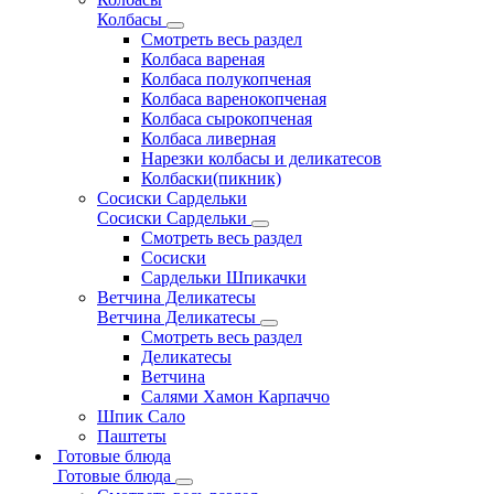
Колбасы
Смотреть весь раздел
Колбаса вареная
Колбаса полукопченая
Колбаса варенокопченая
Колбаса сырокопченая
Колбаса ливерная
Нарезки колбасы и деликатесов
Колбаски(пикник)
Сосиски Сардельки
Сосиски Сардельки
Смотреть весь раздел
Сосиски
Сардельки Шпикачки
Ветчина Деликатесы
Ветчина Деликатесы
Смотреть весь раздел
Деликатесы
Ветчина
Салями Хамон Карпаччо
Шпик Сало
Паштеты
Готовые блюда
Готовые блюда