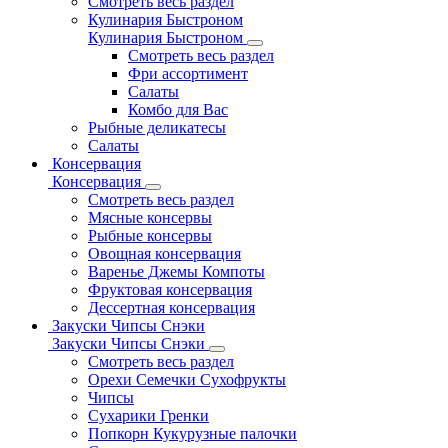
Смотреть весь раздел
Кулинария Быстроном
Кулинария Быстроном
Смотреть весь раздел
Фри ассортимент
Салаты
Комбо для Вас
Рыбные деликатесы
Салаты
Консервация
Консервация
Смотреть весь раздел
Мясные консервы
Рыбные консервы
Овощная консервация
Варенье Джемы Компоты
Фруктовая консервация
Дессертная консервация
Закуски Чипсы Снэки
Закуски Чипсы Снэки
Смотреть весь раздел
Орехи Семечки Сухофрукты
Чипсы
Сухарики Гренки
Попкорн Кукурузные палочки