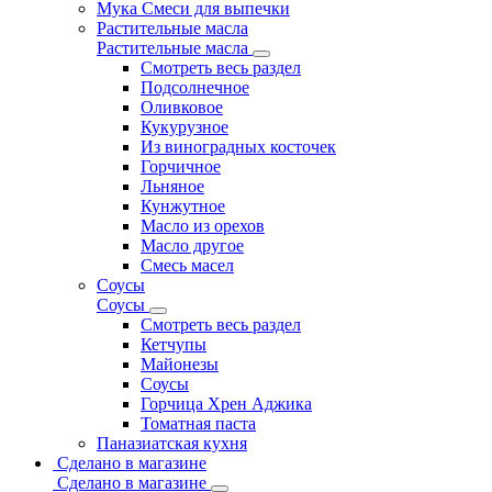
Мука Смеси для выпечки
Растительные масла
Растительные масла
Смотреть весь раздел
Подсолнечное
Оливковое
Кукурузное
Из виноградных косточек
Горчичное
Льняное
Кунжутное
Масло из орехов
Масло другое
Смесь масел
Соусы
Соусы
Смотреть весь раздел
Кетчупы
Майонезы
Соусы
Горчица Хрен Аджика
Томатная паста
Паназиатская кухня
Сделано в магазине
Сделано в магазине