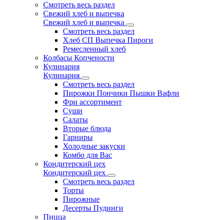
Смотреть весь раздел
Свежий хлеб и выпечка
Свежий хлеб и выпечка
Смотреть весь раздел
Хлеб СП Выпечка Пироги
Ремесленный хлеб
Колбасы Копчености
Кулинария
Кулинария
Смотреть весь раздел
Пирожки Пончики Пышки Вафли
Фри ассортимент
Суши
Салаты
Вторые блюда
Гарниры
Холодные закуски
Комбо для Вас
Кондитерский цех
Кондитерский цех
Смотреть весь раздел
Торты
Пирожные
Десерты Пудинги
Пицца