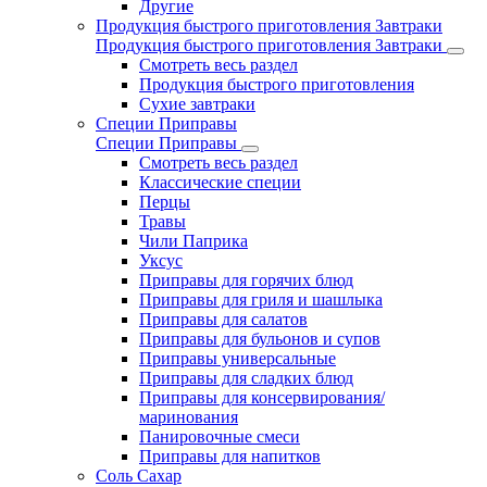
Другие
Продукция быстрого приготовления Завтраки
Продукция быстрого приготовления Завтраки
Смотреть весь раздел
Продукция быстрого приготовления
Сухие завтраки
Специи Приправы
Специи Приправы
Смотреть весь раздел
Классические специи
Перцы
Травы
Чили Паприка
Уксус
Приправы для горячих блюд
Приправы для гриля и шашлыка
Приправы для салатов
Приправы для бульонов и супов
Приправы универсальные
Приправы для сладких блюд
Приправы для консервирования/
маринования
Панировочные смеси
Приправы для напитков
Соль Сахар