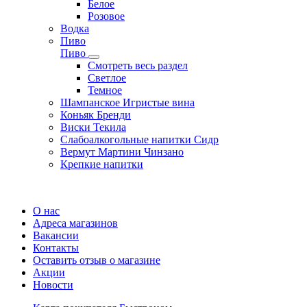
Белое
Розовое
Водка
Пиво
Пиво
Смотреть весь раздел
Cветлое
Темное
Шампанское Игристые вина
Коньяк Бренди
Виски Текила
Слабоалкогольные напитки Сидр
Вермут Мартини Чинзано
Крепкие напитки
Регистрация карты
О нас
Адреса магазинов
Вакансии
Контакты
Оставить отзыв о магазине
Акции
Новости