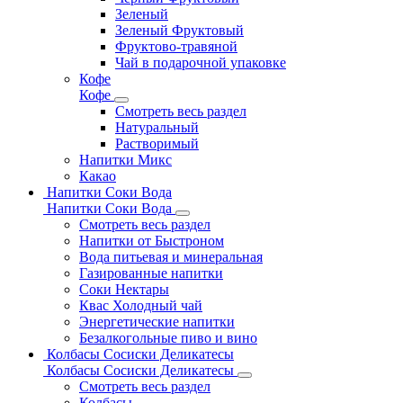
Зеленый
Зеленый Фруктовый
Фруктово-травяной
Чай в подарочной упаковке
Кофе
Кофе
Смотреть весь раздел
Натуральный
Растворимый
Напитки Микс
Какао
Напитки Соки Вода
Напитки Соки Вода
Смотреть весь раздел
Напитки от Быстроном
Вода питьевая и минеральная
Газированные напитки
Соки Нектары
Квас Холодный чай
Энергетические напитки
Безалкогольные пиво и вино
Колбасы Сосиски Деликатесы
Колбасы Сосиски Деликатесы
Смотреть весь раздел
Колбасы