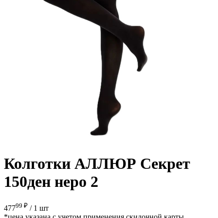
Колготки АЛЛЮР Секрет
150ден неро 2
99 ₽
477
/
1 шт
*цена указана с учетом применения скидочной карты