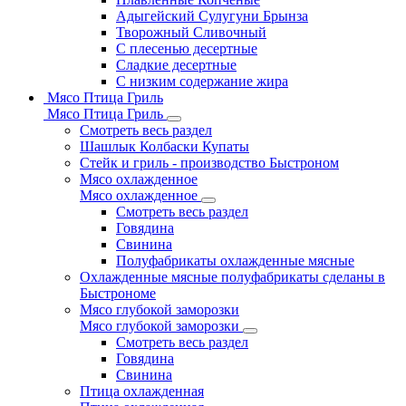
Адыгейский Сулугуни Брынза
Творожный Сливочный
С плесенью десертные
Сладкие десертные
С низким содержание жира
Мясо Птица Гриль
Мясо Птица Гриль
Смотреть весь раздел
Шашлык Колбаски Купаты
Стейк и гриль - производство Быстроном
Мясо охлажденное
Мясо охлажденное
Смотреть весь раздел
Говядина
Свинина
Полуфабрикаты охлажденные мясные
Охлажденные мясные полуфабрикаты сделаны в
Быстрономе
Мясо глубокой заморозки
Мясо глубокой заморозки
Смотреть весь раздел
Говядина
Свинина
Птица охлажденная