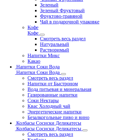
Зеленый
Зеленый Фруктовый
Фруктово-травяной
Чай в подарочной упаковке
Кофе
Кофе
Смотреть весь раздел
Натуральный
Растворимый
Напитки Микс
Какао
Напитки Соки Вода
Напитки Соки Вода
Смотреть весь раздел
Напитки от Быстроном
Вода питьевая и минеральная
Газированные напитки
Соки Нектары
Квас Холодный чай
Энергетические напитки
Безалкогольные пиво и вино
Колбасы Сосиски Деликатесы
Колбасы Сосиски Деликатесы
Смотреть весь раздел
Колбасы