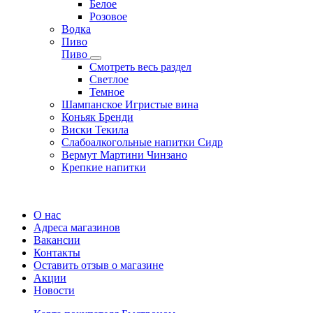
Белое
Розовое
Водка
Пиво
Пиво
Смотреть весь раздел
Cветлое
Темное
Шампанское Игристые вина
Коньяк Бренди
Виски Текила
Слабоалкогольные напитки Сидр
Вермут Мартини Чинзано
Крепкие напитки
Регистрация карты
О нас
Адреса магазинов
Вакансии
Контакты
Оставить отзыв о магазине
Акции
Новости