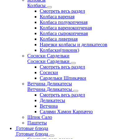
Колбасы
Смотреть весь раздел
Колбаса вареная
Колбаса полукопченая
Колбаса варенокопченая
Колбаса сырокопченая
Колбаса ливерная
Нарезки колбасы и деликатесов
Колбаски(пикник)
Сосиски Сардельки
Сосиски Сардельки
Смотреть весь раздел
Сосиски
Сардельки Шпикачки
Ветчина Деликатесы
Ветчина Деликатесы
Смотреть весь раздел
Деликатесы
Ветчина
Салями Хамон Карпаччо
Шпик Сало
Паштеты
Готовые блюда
Готовые блюда