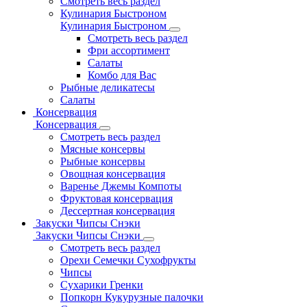
Смотреть весь раздел
Кулинария Быстроном
Кулинария Быстроном
Смотреть весь раздел
Фри ассортимент
Салаты
Комбо для Вас
Рыбные деликатесы
Салаты
Консервация
Консервация
Смотреть весь раздел
Мясные консервы
Рыбные консервы
Овощная консервация
Варенье Джемы Компоты
Фруктовая консервация
Дессертная консервация
Закуски Чипсы Снэки
Закуски Чипсы Снэки
Смотреть весь раздел
Орехи Семечки Сухофрукты
Чипсы
Сухарики Гренки
Попкорн Кукурузные палочки