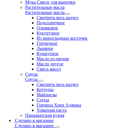
Мука Смеси для выпечки
Растительные масла
Растительные масла
Смотреть весь раздел
Подсолнечное
Оливковое
Кукурузное
Из виноградных косточек
Горчичное
Льняное
Кунжутное
Масло из орехов
Масло другое
Смесь масел
Соусы
Соусы
Смотреть весь раздел
Кетчупы
Майонезы
Соусы
Горчица Хрен Аджика
Томатная паста
Паназиатская кухня
Сделано в магазине
Сделано в магазине