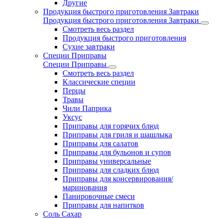
Другие
Продукция быстрого приготовления Завтраки
Продукция быстрого приготовления Завтраки
Смотреть весь раздел
Продукция быстрого приготовления
Сухие завтраки
Специи Приправы
Специи Приправы
Смотреть весь раздел
Классические специи
Перцы
Травы
Чили Паприка
Уксус
Приправы для горячих блюд
Приправы для гриля и шашлыка
Приправы для салатов
Приправы для бульонов и супов
Приправы универсальные
Приправы для сладких блюд
Приправы для консервирования/
маринования
Панировочные смеси
Приправы для напитков
Соль Сахар