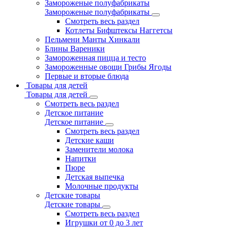
Замороженые полуфабрикаты
Замороженые полуфабрикаты
Смотреть весь раздел
Котлеты Бифштексы Наггетсы
Пельмени Манты Хинкали
Блины Вареники
Замороженная пицца и тесто
Замороженные овощи Грибы Ягоды
Первые и вторые блюда
Товары для детей
Товары для детей
Смотреть весь раздел
Детское питание
Детское питание
Смотреть весь раздел
Детские каши
Заменители молока
Напитки
Пюре
Детская выпечка
Молочные продукты
Детские товары
Детские товары
Смотреть весь раздел
Игрушки от 0 до 3 лет