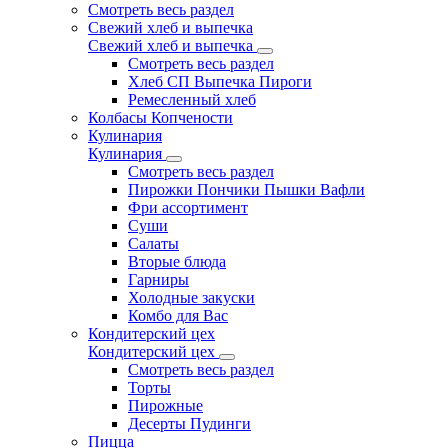
Смотреть весь раздел
Свежий хлеб и выпечка
Свежий хлеб и выпечка
Смотреть весь раздел
Хлеб СП Выпечка Пироги
Ремесленный хлеб
Колбасы Копчености
Кулинария
Кулинария
Смотреть весь раздел
Пирожки Пончики Пышки Вафли
Фри ассортимент
Суши
Салаты
Вторые блюда
Гарниры
Холодные закуски
Комбо для Вас
Кондитерский цех
Кондитерский цех
Смотреть весь раздел
Торты
Пирожные
Десерты Пудинги
Пицца