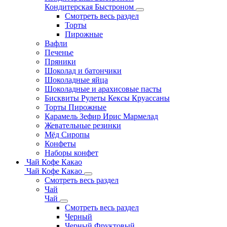
Кондитерская Быстроном
Смотреть весь раздел
Торты
Пирожные
Вафли
Печенье
Пряники
Шоколад и батончики
Шоколадные яйца
Шоколадные и арахисовые пасты
Бисквиты Рулеты Кексы Круассаны
Торты Пирожные
Карамель Зефир Ирис Мармелад
Жевательные резинки
Мёд Сиропы
Конфеты
Наборы конфет
Чай Кофе Какао
Чай Кофе Какао
Смотреть весь раздел
Чай
Чай
Смотреть весь раздел
Черный
Черный Фруктовый