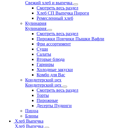
Свежий хлеб и выпечка
Смотреть весь раздел
Хлеб СП Выпечка Пироги
Ремесленный хлеб
Кулинария
Кулинария
Смотреть весь раздел
Пирожки Пончики Пышки Вафли
Фри ассортимент
Суши
Салаты
Вторые блюда
Гарниры
Холодные закуски
Комбо для Вас
Кондитерский цех
Кондитерский цех
Смотреть весь раздел
Торты
Пирожные
Десерты Пудинги
Пицца
Блины
Хлеб Выпечка
Хлеб Выпечка