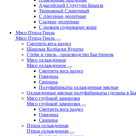
Адыгейский Сулугуни Брынза
Творожный Сливочный
С плесенью десертные
Сладкие десертные
С низким содержание жира
Мясо Птица Гриль
Мясо Птица Гриль
Смотреть весь раздел
Шашлык Колбаски Купаты
Стейк и гриль - производство Быстроном
Мясо охлажденное
Мясо охлажденное
Смотреть весь раздел
Говядина
Свинина
Полуфабрикаты охлажденные мясные
Охлажденные мясные полуфабрикаты сделаны в Б
Мясо глубокой заморозки
Мясо глубокой заморозки
Смотреть весь раздел
Говядина
Свинина
Птица охлажденная
Птица охлажденная