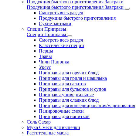
Продукция быстрого приготовления Завтраки
Продукция быстрого приготовления Завтраки
Смотреть весь раздел
Продукция быстрого приготовления
Сухие завтраки
Специи Приправы
Специи Приправы
Смотреть весь раздел
Классические специи
Перцы
Травы
Чили Паприка
Уксус
Приправы для горячих блюд
Приправы для гриля и шашлыка
Приправы для салатов
Приправы для бульонов и супов
Приправы универсальные
Приправы для сладких блюд
Приправы для консервирования/маринования
Панировочные смеси
Приправы для напитков
Соль Сахар
Мука Смеси для выпечки
Растительные масла