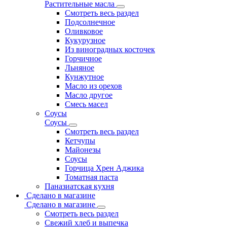
Растительные масла
Смотреть весь раздел
Подсолнечное
Оливковое
Кукурузное
Из виноградных косточек
Горчичное
Льняное
Кунжутное
Масло из орехов
Масло другое
Смесь масел
Соусы
Соусы
Смотреть весь раздел
Кетчупы
Майонезы
Соусы
Горчица Хрен Аджика
Томатная паста
Паназиатская кухня
Сделано в магазине
Сделано в магазине
Смотреть весь раздел
Свежий хлеб и выпечка