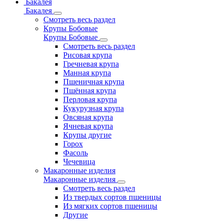
Бакалея
Бакалея
Смотреть весь раздел
Крупы Бобовые
Крупы Бобовые
Смотреть весь раздел
Рисовая крупа
Гречневая крупа
Манная крупа
Пшеничная крупа
Пшённая крупа
Перловая крупа
Кукурузная крупа
Овсяная крупа
Ячневая крупа
Крупы другие
Горох
Фасоль
Чечевица
Макаронные изделия
Макаронные изделия
Смотреть весь раздел
Из твердых сортов пшеницы
Из мягких сортов пшеницы
Другие