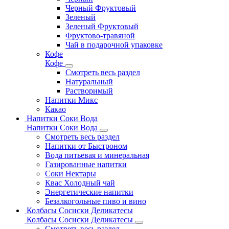
Черный Фруктовый
Зеленый
Зеленый Фруктовый
Фруктово-травяной
Чай в подарочной упаковке
Кофе
Кофе
Смотреть весь раздел
Натуральный
Растворимый
Напитки Микс
Какао
Напитки Соки Вода
Напитки Соки Вода
Смотреть весь раздел
Напитки от Быстроном
Вода питьевая и минеральная
Газированные напитки
Соки Нектары
Квас Холодный чай
Энергетические напитки
Безалкогольные пиво и вино
Колбасы Сосиски Деликатесы
Колбасы Сосиски Деликатесы
Смотреть весь раздел