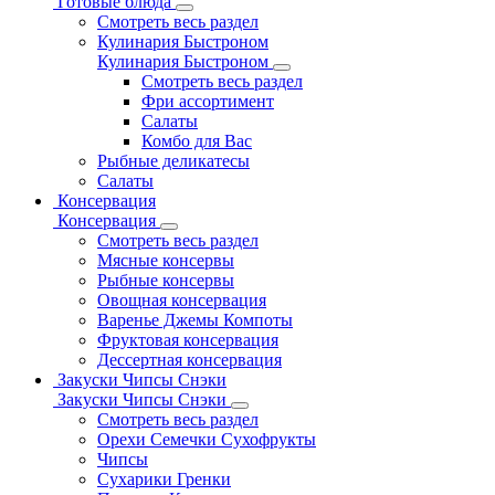
Готовые блюда
Смотреть весь раздел
Кулинария Быстроном
Кулинария Быстроном
Смотреть весь раздел
Фри ассортимент
Салаты
Комбо для Вас
Рыбные деликатесы
Салаты
Консервация
Консервация
Смотреть весь раздел
Мясные консервы
Рыбные консервы
Овощная консервация
Варенье Джемы Компоты
Фруктовая консервация
Дессертная консервация
Закуски Чипсы Снэки
Закуски Чипсы Снэки
Смотреть весь раздел
Орехи Семечки Сухофрукты
Чипсы
Сухарики Гренки