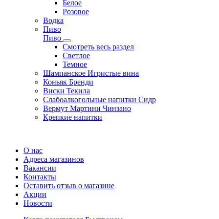
Белое
Розовое
Водка
Пиво
Пиво
Смотреть весь раздел
Cветлое
Темное
Шампанское Игристые вина
Коньяк Бренди
Виски Текила
Слабоалкогольные напитки Сидр
Вермут Мартини Чинзано
Крепкие напитки
Регистрация карты
О нас
Адреса магазинов
Вакансии
Контакты
Оставить отзыв о магазине
Акции
Новости