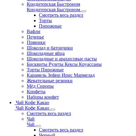
Кондитерская Быстроном
Кондитерская Быстроном
Смотреть весь раздел
Торты
Пирожные
Вафли
Печенье
Пряники
Шоколад и батончики
Шоколадные яйца
Шоколадные и арахисовые пасты
Бисквиты Рулеты Кексы Круассаны
Торты Пирожные
Карамель Зефир Ирис Мармелад
Жевательные резинки
Мёд Сиропы
Конфеты
Наборы конфет
Чай Кофе Какао
Чай Кофе Какао
Смотреть весь раздел
Чай
Чай
Смотреть весь раздел
Черный