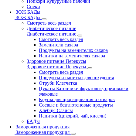
Попкорн Кукурузные палочки
Снеки
ЗОЖ БАДы
ЗОЖ БАДы
Смотреть весь раздел
Диабетическое питание
Диабетическое питание
Смотреть весь раздел
Заменители сахара
Продукты на заменителях сахара
Напитки на заменителях сахара
Здоровое питание Перекусы
Здоровое питание Перекусы
Смотреть весь раздел
Продукты и напитки для похудения
Отруби Клетчатка
Цукаты Батончики фруктовые, ореховые и
злаковые
Крупы для проращивания и отваров
Соевые и безглютеновые продукты
Хлебцы Слайсы
Напитки (цикорий, чай, кисели)
БАДы
Замороженная продукция
Замороженная продукция