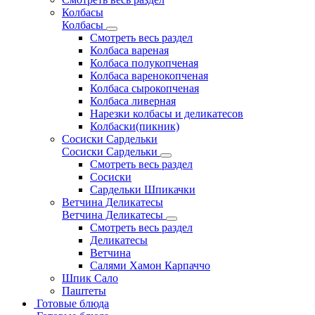
Колбасы
Колбасы
Смотреть весь раздел
Колбаса вареная
Колбаса полукопченая
Колбаса варенокопченая
Колбаса сырокопченая
Колбаса ливерная
Нарезки колбасы и деликатесов
Колбаски(пикник)
Сосиски Сардельки
Сосиски Сардельки
Смотреть весь раздел
Сосиски
Сардельки Шпикачки
Ветчина Деликатесы
Ветчина Деликатесы
Смотреть весь раздел
Деликатесы
Ветчина
Салями Хамон Карпаччо
Шпик Сало
Паштеты
Готовые блюда