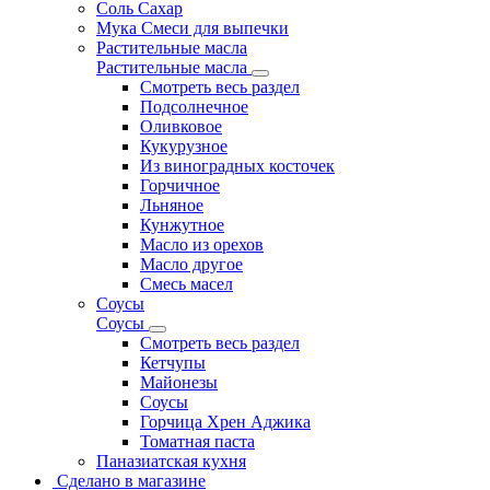
Соль Сахар
Мука Смеси для выпечки
Растительные масла
Растительные масла
Смотреть весь раздел
Подсолнечное
Оливковое
Кукурузное
Из виноградных косточек
Горчичное
Льняное
Кунжутное
Масло из орехов
Масло другое
Смесь масел
Соусы
Соусы
Смотреть весь раздел
Кетчупы
Майонезы
Соусы
Горчица Хрен Аджика
Томатная паста
Паназиатская кухня
Сделано в магазине