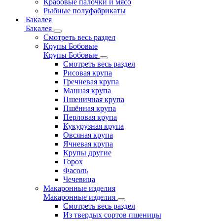
Крабовые палочки и мясо
Рыбные полуфабрикаты
Бакалея
Бакалея
Смотреть весь раздел
Крупы Бобовые
Крупы Бобовые
Смотреть весь раздел
Рисовая крупа
Гречневая крупа
Манная крупа
Пшеничная крупа
Пшённая крупа
Перловая крупа
Кукурузная крупа
Овсяная крупа
Ячневая крупа
Крупы другие
Горох
Фасоль
Чечевица
Макаронные изделия
Макаронные изделия
Смотреть весь раздел
Из твердых сортов пшеницы