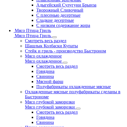
Адыгейский Сулугуни Брынза
Творожный Сливочный
С плесенью десертные
Сладкие десертные
С низким содержание жира
Мясо Птица Гриль
Мясо Птица Гриль
Смотреть весь раздел
Шашлык Колбаски Купаты
Стейк и гриль - производство Быстроном
Мясо охлажденное
Мясо охлажденное
Смотреть весь раздел
Говядина
Свинина
Мясной фарш
Полуфабрикаты охлажденные мясные
Охлажденные мясные полуфабрикаты сделаны в
Быстрономе
Мясо глубокой заморозки
Мясо глубокой заморозки
Смотреть весь раздел
Говядина
Свинина