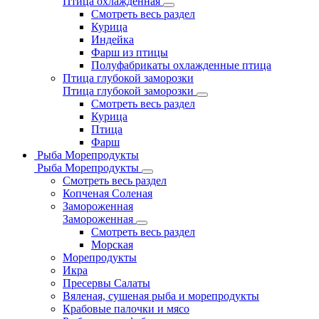
Птица охлажденная
Смотреть весь раздел
Курица
Индейка
Фарш из птицы
Полуфабрикаты охлажденные птица
Птица глубокой заморозки
Птица глубокой заморозки
Смотреть весь раздел
Курица
Птица
Фарш
Рыба Морепродукты
Рыба Морепродукты
Смотреть весь раздел
Копченая Соленая
Замороженная
Замороженная
Смотреть весь раздел
Морская
Морепродукты
Икра
Пресервы Салаты
Вяленая, сушеная рыба и морепродукты
Крабовые палочки и мясо