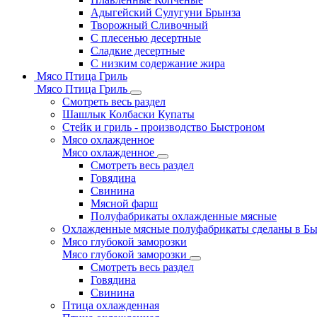
Адыгейский Сулугуни Брынза
Творожный Сливочный
С плесенью десертные
Сладкие десертные
С низким содержание жира
Мясо Птица Гриль
Мясо Птица Гриль
Смотреть весь раздел
Шашлык Колбаски Купаты
Стейк и гриль - производство Быстроном
Мясо охлажденное
Мясо охлажденное
Смотреть весь раздел
Говядина
Свинина
Мясной фарш
Полуфабрикаты охлажденные мясные
Охлажденные мясные полуфабрикаты сделаны в Б
Мясо глубокой заморозки
Мясо глубокой заморозки
Смотреть весь раздел
Говядина
Свинина
Птица охлажденная