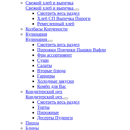
Свежий хлеб и выпечка
Свежий хлеб и выпечка
Смотреть весь раздел
Хлеб СП Выпечка Пироги
Ремесленный хлеб
Колбасы Копчености
Кулинария
Кулинария
Смотреть весь раздел
Пирожки Пончики Пышки Вафли
Фри ассортимент
Суши
Салаты
Вторые блюда
Гарниры
Холодные закуски
Комбо для Вас
Кондитерский цех
Кондитерский цех
Смотреть весь раздел
Торты
Пирожные
Десерты Пудинги
Пицца
Блины