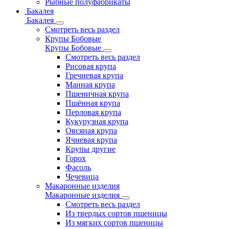
Рыбные полуфабрикаты
Бакалея
Бакалея
Смотреть весь раздел
Крупы Бобовые
Крупы Бобовые
Смотреть весь раздел
Рисовая крупа
Гречневая крупа
Манная крупа
Пшеничная крупа
Пшённая крупа
Перловая крупа
Кукурузная крупа
Овсяная крупа
Ячневая крупа
Крупы другие
Горох
Фасоль
Чечевица
Макаронные изделия
Макаронные изделия
Смотреть весь раздел
Из твердых сортов пшеницы
Из мягких сортов пшеницы