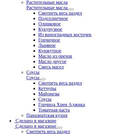
Растительные масла
Растительные масла
Смотреть весь раздел
Подсолнечное
Оливковое
Кукурузное
Из виноградных косточек
Горчичное
Льняное
Кунжутное
Масло из орехов
Масло другое
Смесь масел
Соусы
Соусы
Смотреть весь раздел
Кетчупы
Майонезы
Соусы
Горчица Хрен Аджика
Томатная паста
Паназиатская кухня
Сделано в магазине
Сделано в магазине
Смотреть весь раздел