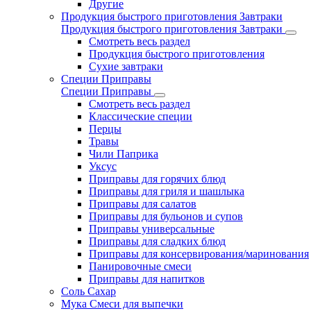
Другие
Продукция быстрого приготовления Завтраки
Продукция быстрого приготовления Завтраки
Смотреть весь раздел
Продукция быстрого приготовления
Сухие завтраки
Специи Приправы
Специи Приправы
Смотреть весь раздел
Классические специи
Перцы
Травы
Чили Паприка
Уксус
Приправы для горячих блюд
Приправы для гриля и шашлыка
Приправы для салатов
Приправы для бульонов и супов
Приправы универсальные
Приправы для сладких блюд
Приправы для консервирования/маринования
Панировочные смеси
Приправы для напитков
Соль Сахар
Мука Смеси для выпечки