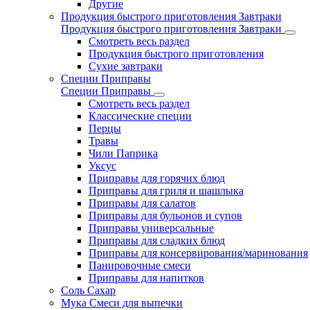
Другие
Продукция быстрого приготовления Завтраки
Продукция быстрого приготовления Завтраки
Смотреть весь раздел
Продукция быстрого приготовления
Сухие завтраки
Специи Приправы
Специи Приправы
Смотреть весь раздел
Классические специи
Перцы
Травы
Чили Паприка
Уксус
Приправы для горячих блюд
Приправы для гриля и шашлыка
Приправы для салатов
Приправы для бульонов и супов
Приправы универсальные
Приправы для сладких блюд
Приправы для консервирования/маринования
Панировочные смеси
Приправы для напитков
Соль Сахар
Мука Смеси для выпечки