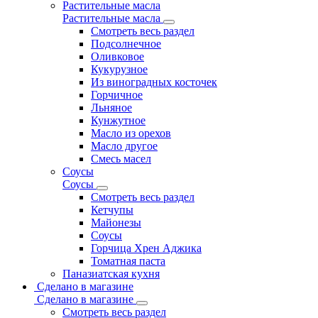
Растительные масла
Растительные масла
Смотреть весь раздел
Подсолнечное
Оливковое
Кукурузное
Из виноградных косточек
Горчичное
Льняное
Кунжутное
Масло из орехов
Масло другое
Смесь масел
Соусы
Соусы
Смотреть весь раздел
Кетчупы
Майонезы
Соусы
Горчица Хрен Аджика
Томатная паста
Паназиатская кухня
Сделано в магазине
Сделано в магазине
Смотреть весь раздел