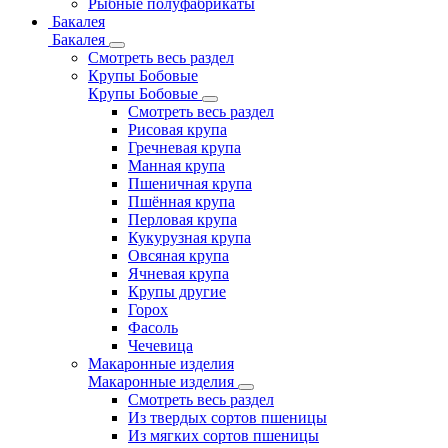
Рыбные полуфабрикаты
Бакалея
Бакалея
Смотреть весь раздел
Крупы Бобовые
Крупы Бобовые
Смотреть весь раздел
Рисовая крупа
Гречневая крупа
Манная крупа
Пшеничная крупа
Пшённая крупа
Перловая крупа
Кукурузная крупа
Овсяная крупа
Ячневая крупа
Крупы другие
Горох
Фасоль
Чечевица
Макаронные изделия
Макаронные изделия
Смотреть весь раздел
Из твердых сортов пшеницы
Из мягких сортов пшеницы