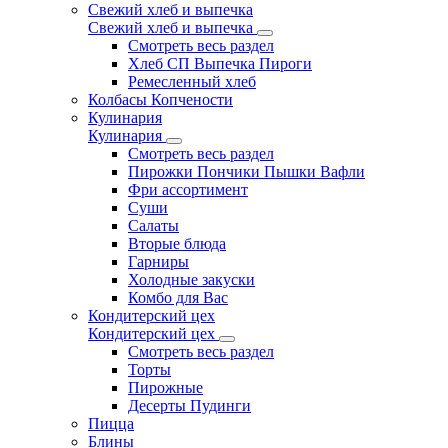
Свежий хлеб и выпечка
Свежий хлеб и выпечка
Смотреть весь раздел
Хлеб СП Выпечка Пироги
Ремесленный хлеб
Колбасы Копчености
Кулинария
Кулинария
Смотреть весь раздел
Пирожки Пончики Пышки Вафли
Фри ассортимент
Суши
Салаты
Вторые блюда
Гарниры
Холодные закуски
Комбо для Вас
Кондитерский цех
Кондитерский цех
Смотреть весь раздел
Торты
Пирожные
Десерты Пудинги
Пицца
Блины