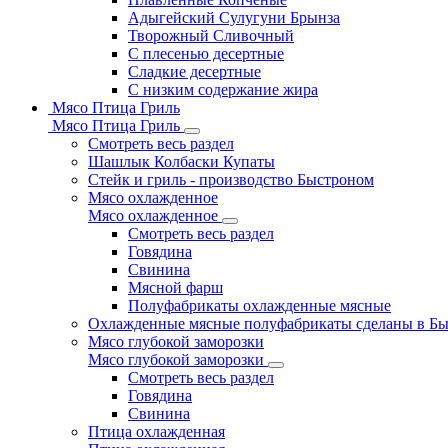
Адыгейский Сулугуни Брынза
Творожный Сливочный
С плесенью десертные
Сладкие десертные
С низким содержание жира
Мясо Птица Гриль
Мясо Птица Гриль
Смотреть весь раздел
Шашлык Колбаски Купаты
Стейк и гриль - производство Быстроном
Мясо охлажденное
Мясо охлажденное
Смотреть весь раздел
Говядина
Свинина
Мясной фарш
Полуфабрикаты охлажденные мясные
Охлажденные мясные полуфабрикаты сделаны в Б
Мясо глубокой заморозки
Мясо глубокой заморозки
Смотреть весь раздел
Говядина
Свинина
Птица охлажденная