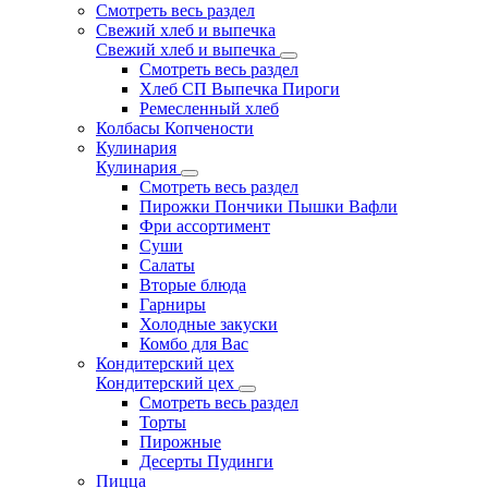
Смотреть весь раздел
Свежий хлеб и выпечка
Свежий хлеб и выпечка
Смотреть весь раздел
Хлеб СП Выпечка Пироги
Ремесленный хлеб
Колбасы Копчености
Кулинария
Кулинария
Смотреть весь раздел
Пирожки Пончики Пышки Вафли
Фри ассортимент
Суши
Салаты
Вторые блюда
Гарниры
Холодные закуски
Комбо для Вас
Кондитерский цех
Кондитерский цех
Смотреть весь раздел
Торты
Пирожные
Десерты Пудинги
Пицца