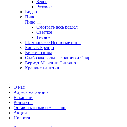
Белое
Розовое
Водка
Пиво
Пиво
Смотреть весь раздел
Cветлое
Темное
Шампанское Игристые вина
Коньяк Бренди
Виски Текила
Слабоалкогольные напитки Сидр
Вермут Мартини Чинзано
Крепкие напитки
Регистрация карты
О нас
Адреса магазинов
Вакансии
Контакты
Оставить отзыв о магазине
Акции
Новости