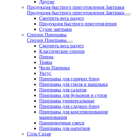
Другие
Продукция быстрого приготовления Завтраки
Продукция быстрого приготовления Завтраки
Смотреть весь раздел
Продукция быстрого приготовления
Сухие завтраки
Специи Приправы
Специи Приправы
Смотреть весь раздел
Классические специи
Перцы
Травы
Чили Паприка
Уксус
Приправы для горячих блюд
Приправы для гриля и шашлыка
Приправы для салатов
Приправы для бульонов и супов
Приправы универсальные
Приправы для сладких блюд
Приправы для консервирования/
маринования
Панировочные смеси
Приправы для напитков
Соль Сахар