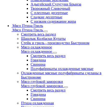
Адыгейский Сулугуни Брынза
Творожный Сливочный
С плесенью десертные
Сладкие десертные
С низким содержание жира
Мясо Птица Гриль
Мясо Птица Гриль
Смотреть весь раздел
Шашлык Колбаски Купаты
Стейк и гриль - производство Быстроном
Мясо охлажденное
Мясо охлажденное
Смотреть весь раздел
Говядина
Свинина
Полуфабрикаты охлажденные мясные
Охлажденные мясные полуфабрикаты сделаны в
Быстрономе
Мясо глубокой заморозки
Мясо глубокой заморозки
Смотреть весь раздел
Говядина
Свинина
Птица охлажденная