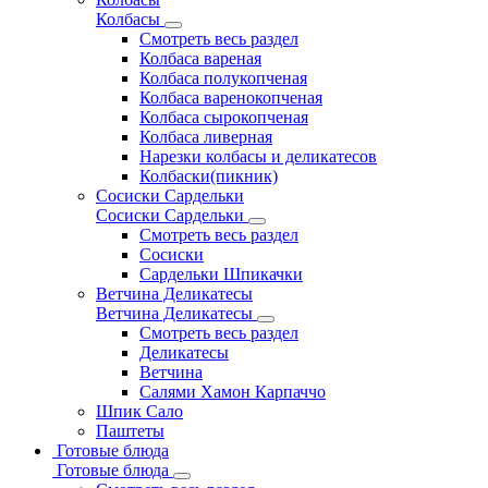
Колбасы
Смотреть весь раздел
Колбаса вареная
Колбаса полукопченая
Колбаса варенокопченая
Колбаса сырокопченая
Колбаса ливерная
Нарезки колбасы и деликатесов
Колбаски(пикник)
Сосиски Сардельки
Сосиски Сардельки
Смотреть весь раздел
Сосиски
Сардельки Шпикачки
Ветчина Деликатесы
Ветчина Деликатесы
Смотреть весь раздел
Деликатесы
Ветчина
Салями Хамон Карпаччо
Шпик Сало
Паштеты
Готовые блюда
Готовые блюда