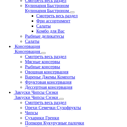
Смотреть весь раздел
Кулинария Быстроном
Кулинария Быстроном
Смотреть весь раздел
Фри ассортимент
Салаты
Комбо для Вас
Рыбные деликатесы
Салаты
Консервация
Консервация
Смотреть весь раздел
Мясные консервы
Рыбные консервы
Овощная консервация
Варенье Джемы Компоты
Фруктовая консервация
Дессертная консервация
Закуски Чипсы Снэки
Закуски Чипсы Снэки
Смотреть весь раздел
Орехи Семечки Сухофрукты
Чипсы
Сухарики Гренки
Попкорн Кукурузные палочки