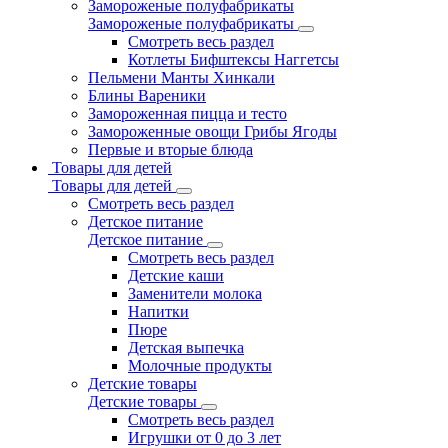
Замороженые полуфабрикаты
Замороженые полуфабрикаты
Смотреть весь раздел
Котлеты Бифштексы Наггетсы
Пельмени Манты Хинкали
Блины Вареники
Замороженная пицца и тесто
Замороженные овощи Грибы Ягоды
Первые и вторые блюда
Товары для детей
Товары для детей
Смотреть весь раздел
Детское питание
Детское питание
Смотреть весь раздел
Детские каши
Заменители молока
Напитки
Пюре
Детская выпечка
Молочные продукты
Детские товары
Детские товары
Смотреть весь раздел
Игрушки от 0 до 3 лет