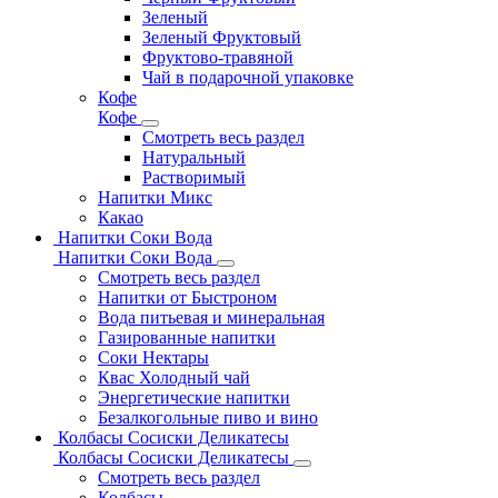
Зеленый
Зеленый Фруктовый
Фруктово-травяной
Чай в подарочной упаковке
Кофе
Кофе
Смотреть весь раздел
Натуральный
Растворимый
Напитки Микс
Какао
Напитки Соки Вода
Напитки Соки Вода
Смотреть весь раздел
Напитки от Быстроном
Вода питьевая и минеральная
Газированные напитки
Соки Нектары
Квас Холодный чай
Энергетические напитки
Безалкогольные пиво и вино
Колбасы Сосиски Деликатесы
Колбасы Сосиски Деликатесы
Смотреть весь раздел
Колбасы