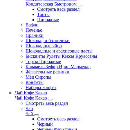
Кондитерская Быстроном
Смотреть весь раздел
Торты
Пирожные
Вафли
Печенье
Пряники
Шоколад и батончики
Шоколадные яйца
Шоколадные и арахисовые пасты
Бисквиты Рулеты Кексы Круассаны
Торты Пирожные
Карамель Зефир Ирис Мармелад
Жевательные резинки
Мёд Сиропы
Конфеты
Наборы конфет
Чай Кофе Какао
Чай Кофе Какао
Смотреть весь раздел
Чай
Чай
Смотреть весь раздел
Черный
Черный Фруктовый