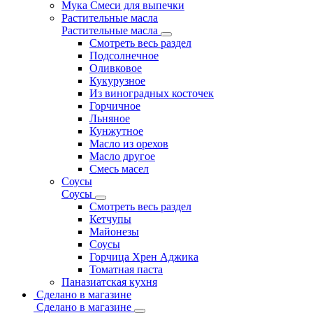
Мука Смеси для выпечки
Растительные масла
Растительные масла
Смотреть весь раздел
Подсолнечное
Оливковое
Кукурузное
Из виноградных косточек
Горчичное
Льняное
Кунжутное
Масло из орехов
Масло другое
Смесь масел
Соусы
Соусы
Смотреть весь раздел
Кетчупы
Майонезы
Соусы
Горчица Хрен Аджика
Томатная паста
Паназиатская кухня
Сделано в магазине
Сделано в магазине