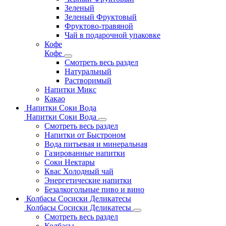
Зеленый
Зеленый Фруктовый
Фруктово-травяной
Чай в подарочной упаковке
Кофе
Кофе
Смотреть весь раздел
Натуральный
Растворимый
Напитки Микс
Какао
Напитки Соки Вода
Напитки Соки Вода
Смотреть весь раздел
Напитки от Быстроном
Вода питьевая и минеральная
Газированные напитки
Соки Нектары
Квас Холодный чай
Энергетические напитки
Безалкогольные пиво и вино
Колбасы Сосиски Деликатесы
Колбасы Сосиски Деликатесы
Смотреть весь раздел
Колбасы