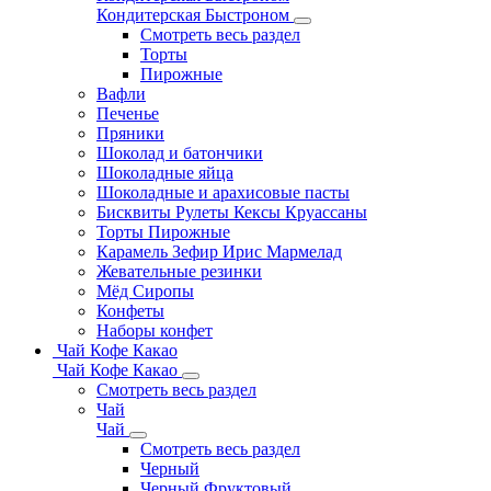
Кондитерская Быстроном
Смотреть весь раздел
Торты
Пирожные
Вафли
Печенье
Пряники
Шоколад и батончики
Шоколадные яйца
Шоколадные и арахисовые пасты
Бисквиты Рулеты Кексы Круассаны
Торты Пирожные
Карамель Зефир Ирис Мармелад
Жевательные резинки
Мёд Сиропы
Конфеты
Наборы конфет
Чай Кофе Какао
Чай Кофе Какао
Смотреть весь раздел
Чай
Чай
Смотреть весь раздел
Черный
Черный Фруктовый