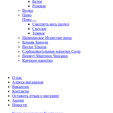
Белое
Розовое
Водка
Пиво
Пиво
Смотреть весь раздел
Cветлое
Темное
Шампанское Игристые вина
Коньяк Бренди
Виски Текила
Слабоалкогольные напитки Сидр
Вермут Мартини Чинзано
Крепкие напитки
Регистрация карты
О нас
Адреса магазинов
Вакансии
Контакты
Оставить отзыв о магазине
Акции
Новости