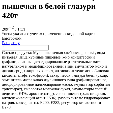
пышечки в белой глазури
420г
78 ₽
209
/
1 шт
*цена указана с учетом применения скидочной карты
Быстроном
В корзину
Состав продукта:
Мука пшеничная хлебопекарная в/с, вода
питьевая, яйца куриные пищевые, жир кондитерский
(рафинированные дезодорированные растительные масла в
натуральном и модифицированном виде, эмульгатор моно и
диглицериды жирных кислот, антиокислители: аскорбиновая
кислота, альфа-токоферол), сахар-песок, глазурь белая (сахар,
заменитель масла какао лауринового типа (рафинированное,
дезодорированное пальмоядровое масло, эмульгатор сорбитан
тристеарат), сыворотка молочная сухая, эмульгаторы соевый
лецитин, Е476, ароматизатор), соль пищевая (соль пищевая,
антислеживающий агент Е536), разрыхлитель: гидрокарбонат
натрия, консерванты: Е200, Е282, регулятор кислотности
Е270.