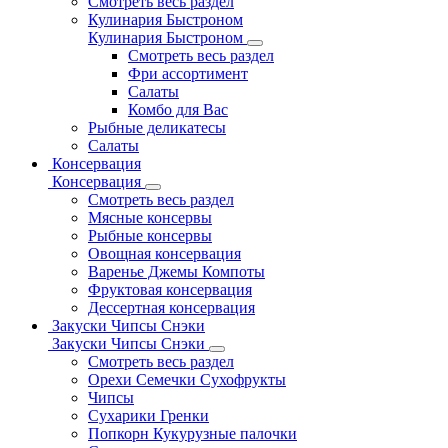
Смотреть весь раздел
Кулинария Быстроном
Кулинария Быстроном
Смотреть весь раздел
Фри ассортимент
Салаты
Комбо для Вас
Рыбные деликатесы
Салаты
Консервация
Консервация
Смотреть весь раздел
Мясные консервы
Рыбные консервы
Овощная консервация
Варенье Джемы Компоты
Фруктовая консервация
Дессертная консервация
Закуски Чипсы Снэки
Закуски Чипсы Снэки
Смотреть весь раздел
Орехи Семечки Сухофрукты
Чипсы
Сухарики Гренки
Попкорн Кукурузные палочки