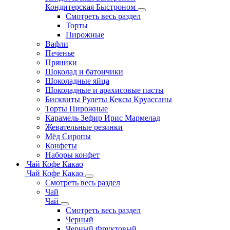
Кондитерская Быстроном
Смотреть весь раздел
Торты
Пирожные
Вафли
Печенье
Пряники
Шоколад и батончики
Шоколадные яйца
Шоколадные и арахисовые пасты
Бисквиты Рулеты Кексы Круассаны
Торты Пирожные
Карамель Зефир Ирис Мармелад
Жевательные резинки
Мёд Сиропы
Конфеты
Наборы конфет
Чай Кофе Какао
Чай Кофе Какао
Смотреть весь раздел
Чай
Чай
Смотреть весь раздел
Черный
Черный Фруктовый