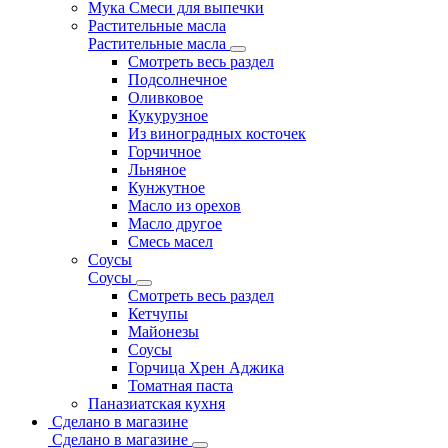
Мука Смеси для выпечки
Растительные масла
Растительные масла
Смотреть весь раздел
Подсолнечное
Оливковое
Кукурузное
Из виноградных косточек
Горчичное
Льняное
Кунжутное
Масло из орехов
Масло другое
Смесь масел
Соусы
Соусы
Смотреть весь раздел
Кетчупы
Майонезы
Соусы
Горчица Хрен Аджика
Томатная паста
Паназиатская кухня
Сделано в магазине
Сделано в магазине