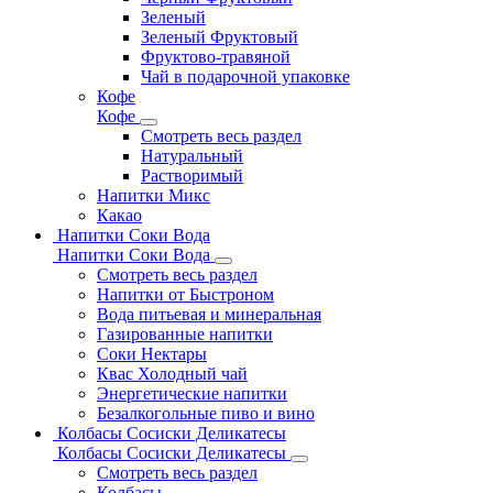
Зеленый
Зеленый Фруктовый
Фруктово-травяной
Чай в подарочной упаковке
Кофе
Кофе
Смотреть весь раздел
Натуральный
Растворимый
Напитки Микс
Какао
Напитки Соки Вода
Напитки Соки Вода
Смотреть весь раздел
Напитки от Быстроном
Вода питьевая и минеральная
Газированные напитки
Соки Нектары
Квас Холодный чай
Энергетические напитки
Безалкогольные пиво и вино
Колбасы Сосиски Деликатесы
Колбасы Сосиски Деликатесы
Смотреть весь раздел
Колбасы