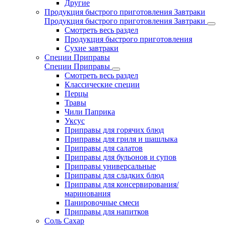
Другие
Продукция быстрого приготовления Завтраки
Продукция быстрого приготовления Завтраки
Смотреть весь раздел
Продукция быстрого приготовления
Сухие завтраки
Специи Приправы
Специи Приправы
Смотреть весь раздел
Классические специи
Перцы
Травы
Чили Паприка
Уксус
Приправы для горячих блюд
Приправы для гриля и шашлыка
Приправы для салатов
Приправы для бульонов и супов
Приправы универсальные
Приправы для сладких блюд
Приправы для консервирования/
маринования
Панировочные смеси
Приправы для напитков
Соль Сахар