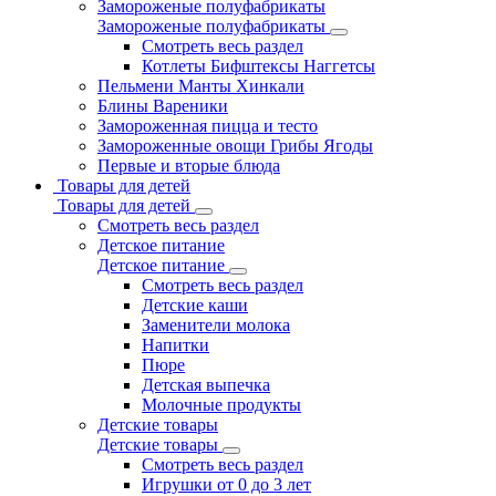
Замороженые полуфабрикаты
Замороженые полуфабрикаты
Смотреть весь раздел
Котлеты Бифштексы Наггетсы
Пельмени Манты Хинкали
Блины Вареники
Замороженная пицца и тесто
Замороженные овощи Грибы Ягоды
Первые и вторые блюда
Товары для детей
Товары для детей
Смотреть весь раздел
Детское питание
Детское питание
Смотреть весь раздел
Детские каши
Заменители молока
Напитки
Пюре
Детская выпечка
Молочные продукты
Детские товары
Детские товары
Смотреть весь раздел
Игрушки от 0 до 3 лет