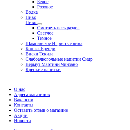
Белое
Розовое
Водка
Пиво
Пиво
Смотреть весь раздел
Cветлое
Темное
Шампанское Игристые вина
Коньяк Бренди
Виски Текила
Слабоалкогольные напитки Сидр
Вермут Мартини Чинзано
Крепкие напитки
Регистрация карты
О нас
Адреса магазинов
Вакансии
Контакты
Оставить отзыв о магазине
Акции
Новости