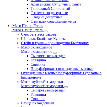
Адыгейский Сулугуни Брынза
Творожный Сливочный
С плесенью десертные
Сладкие десертные
С низким содержание жира
Мясо Птица Гриль
Мясо Птица Гриль
Смотреть весь раздел
Шашлык Колбаски Купаты
Стейк и гриль - производство Быстроном
Мясо охлажденное
Мясо охлажденное
Смотреть весь раздел
Говядина
Свинина
Полуфабрикаты охлажденные мясные
Охлажденные мясные полуфабрикаты сделаны в
Быстрономе
Мясо глубокой заморозки
Мясо глубокой заморозки
Смотреть весь раздел
Говядина
Свинина
Птица охлажденная