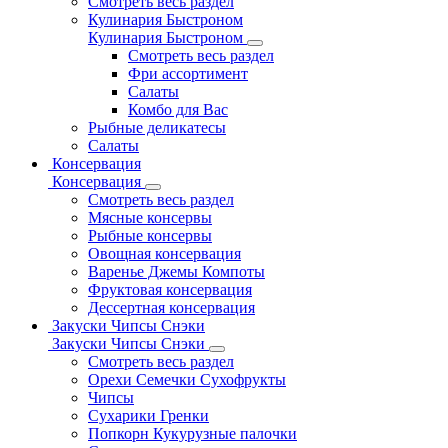
Смотреть весь раздел
Кулинария Быстроном
Кулинария Быстроном
Смотреть весь раздел
Фри ассортимент
Салаты
Комбо для Вас
Рыбные деликатесы
Салаты
Консервация
Консервация
Смотреть весь раздел
Мясные консервы
Рыбные консервы
Овощная консервация
Варенье Джемы Компоты
Фруктовая консервация
Дессертная консервация
Закуски Чипсы Снэки
Закуски Чипсы Снэки
Смотреть весь раздел
Орехи Семечки Сухофрукты
Чипсы
Сухарики Гренки
Попкорн Кукурузные палочки