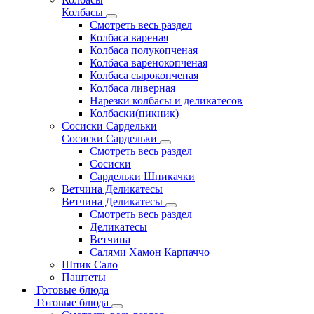
Колбасы
Смотреть весь раздел
Колбаса вареная
Колбаса полукопченая
Колбаса варенокопченая
Колбаса сырокопченая
Колбаса ливерная
Нарезки колбасы и деликатесов
Колбаски(пикник)
Сосиски Сардельки
Сосиски Сардельки
Смотреть весь раздел
Сосиски
Сардельки Шпикачки
Ветчина Деликатесы
Ветчина Деликатесы
Смотреть весь раздел
Деликатесы
Ветчина
Салями Хамон Карпаччо
Шпик Сало
Паштеты
Готовые блюда
Готовые блюда