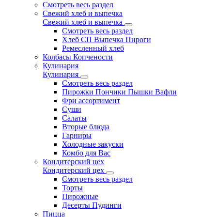
Смотреть весь раздел
Свежий хлеб и выпечка
Свежий хлеб и выпечка
Смотреть весь раздел
Хлеб СП Выпечка Пироги
Ремесленный хлеб
Колбасы Копчености
Кулинария
Кулинария
Смотреть весь раздел
Пирожки Пончики Пышки Вафли
Фри ассортимент
Суши
Салаты
Вторые блюда
Гарниры
Холодные закуски
Комбо для Вас
Кондитерский цех
Кондитерский цех
Смотреть весь раздел
Торты
Пирожные
Десерты Пудинги
Пицца