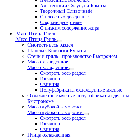
Адыгейский Сулугуни Брынза
Творожный Сливочный
С плесенью десертные
Сладкие десертные
С низким содержание жира
Мясо Птица Гриль
Мясо Птица Гриль
Смотреть весь раздел
Шашлык Колбаски Купаты
Стейк и гриль - производство Быстроном
Мясо охлажденное
Мясо охлажденное
Смотреть весь раздел
Говядина
Свинина
Полуфабрикаты охлажденные мясные
Охлажденные мясные полуфабрикаты сделаны в
Быстрономе
Мясо глубокой заморозки
Мясо глубокой заморозки
Смотреть весь раздел
Говядина
Свинина
Птица охлажденная