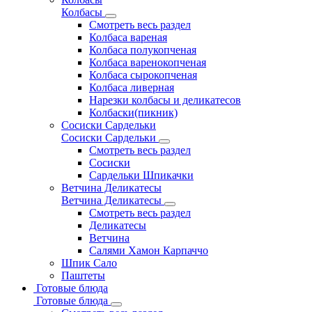
Колбасы
Смотреть весь раздел
Колбаса вареная
Колбаса полукопченая
Колбаса варенокопченая
Колбаса сырокопченая
Колбаса ливерная
Нарезки колбасы и деликатесов
Колбаски(пикник)
Сосиски Сардельки
Сосиски Сардельки
Смотреть весь раздел
Сосиски
Сардельки Шпикачки
Ветчина Деликатесы
Ветчина Деликатесы
Смотреть весь раздел
Деликатесы
Ветчина
Салями Хамон Карпаччо
Шпик Сало
Паштеты
Готовые блюда
Готовые блюда