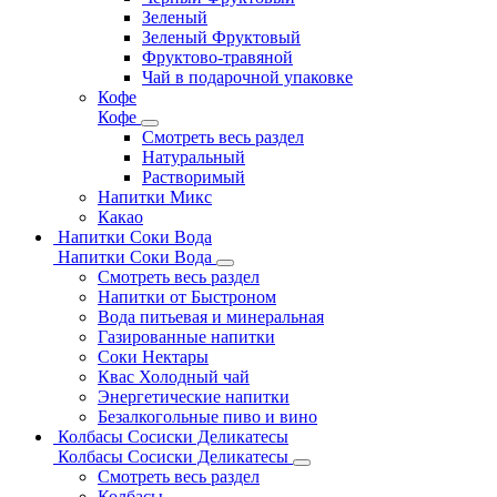
Зеленый
Зеленый Фруктовый
Фруктово-травяной
Чай в подарочной упаковке
Кофе
Кофе
Смотреть весь раздел
Натуральный
Растворимый
Напитки Микс
Какао
Напитки Соки Вода
Напитки Соки Вода
Смотреть весь раздел
Напитки от Быстроном
Вода питьевая и минеральная
Газированные напитки
Соки Нектары
Квас Холодный чай
Энергетические напитки
Безалкогольные пиво и вино
Колбасы Сосиски Деликатесы
Колбасы Сосиски Деликатесы
Смотреть весь раздел
Колбасы