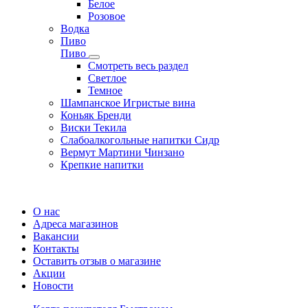
Белое
Розовое
Водка
Пиво
Пиво
Смотреть весь раздел
Cветлое
Темное
Шампанское Игристые вина
Коньяк Бренди
Виски Текила
Слабоалкогольные напитки Сидр
Вермут Мартини Чинзано
Крепкие напитки
Регистрация карты
О нас
Адреса магазинов
Вакансии
Контакты
Оставить отзыв о магазине
Акции
Новости