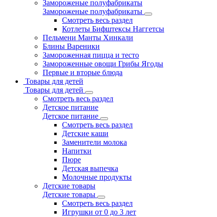
Замороженые полуфабрикаты
Замороженые полуфабрикаты
Смотреть весь раздел
Котлеты Бифштексы Наггетсы
Пельмени Манты Хинкали
Блины Вареники
Замороженная пицца и тесто
Замороженные овощи Грибы Ягоды
Первые и вторые блюда
Товары для детей
Товары для детей
Смотреть весь раздел
Детское питание
Детское питание
Смотреть весь раздел
Детские каши
Заменители молока
Напитки
Пюре
Детская выпечка
Молочные продукты
Детские товары
Детские товары
Смотреть весь раздел
Игрушки от 0 до 3 лет