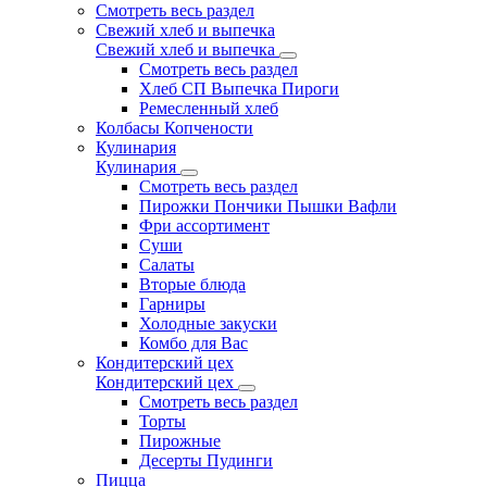
Смотреть весь раздел
Свежий хлеб и выпечка
Свежий хлеб и выпечка
Смотреть весь раздел
Хлеб СП Выпечка Пироги
Ремесленный хлеб
Колбасы Копчености
Кулинария
Кулинария
Смотреть весь раздел
Пирожки Пончики Пышки Вафли
Фри ассортимент
Суши
Салаты
Вторые блюда
Гарниры
Холодные закуски
Комбо для Вас
Кондитерский цех
Кондитерский цех
Смотреть весь раздел
Торты
Пирожные
Десерты Пудинги
Пицца