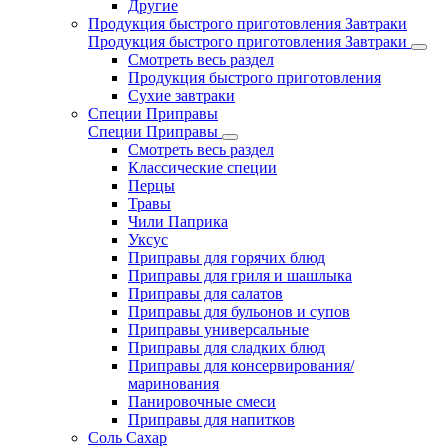
Другие
Продукция быстрого приготовления Завтраки
Продукция быстрого приготовления Завтраки
Смотреть весь раздел
Продукция быстрого приготовления
Сухие завтраки
Специи Приправы
Специи Приправы
Смотреть весь раздел
Классические специи
Перцы
Травы
Чили Паприка
Уксус
Приправы для горячих блюд
Приправы для гриля и шашлыка
Приправы для салатов
Приправы для бульонов и супов
Приправы универсальные
Приправы для сладких блюд
Приправы для консервирования/
маринования
Панировочные смеси
Приправы для напитков
Соль Сахар