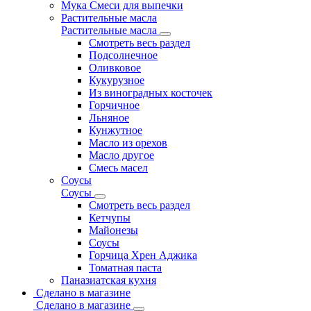
Мука Смеси для выпечки
Растительные масла
Растительные масла
Смотреть весь раздел
Подсолнечное
Оливковое
Кукурузное
Из виноградных косточек
Горчичное
Льняное
Кунжутное
Масло из орехов
Масло другое
Смесь масел
Соусы
Соусы
Смотреть весь раздел
Кетчупы
Майонезы
Соусы
Горчица Хрен Аджика
Томатная паста
Паназиатская кухня
Сделано в магазине
Сделано в магазине