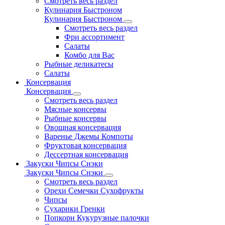
Смотреть весь раздел
Кулинария Быстроном
Кулинария Быстроном
Смотреть весь раздел
Фри ассортимент
Салаты
Комбо для Вас
Рыбные деликатесы
Салаты
Консервация
Консервация
Смотреть весь раздел
Мясные консервы
Рыбные консервы
Овощная консервация
Варенье Джемы Компоты
Фруктовая консервация
Дессертная консервация
Закуски Чипсы Снэки
Закуски Чипсы Снэки
Смотреть весь раздел
Орехи Семечки Сухофрукты
Чипсы
Сухарики Гренки
Попкорн Кукурузные палочки