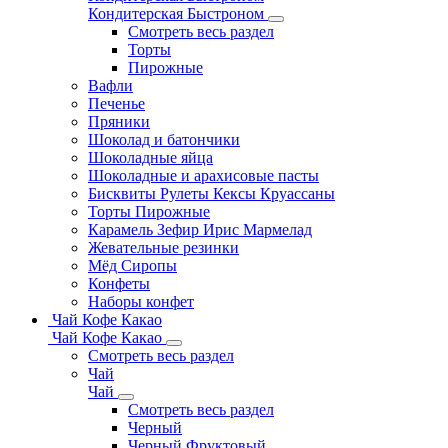
Кондитерская Быстроном
Смотреть весь раздел
Торты
Пирожные
Вафли
Печенье
Пряники
Шоколад и батончики
Шоколадные яйца
Шоколадные и арахисовые пасты
Бисквиты Рулеты Кексы Круассаны
Торты Пирожные
Карамель Зефир Ирис Мармелад
Жевательные резинки
Мёд Сиропы
Конфеты
Наборы конфет
Чай Кофе Какао
Чай Кофе Какао
Смотреть весь раздел
Чай
Чай
Смотреть весь раздел
Черный
Черный Фруктовый