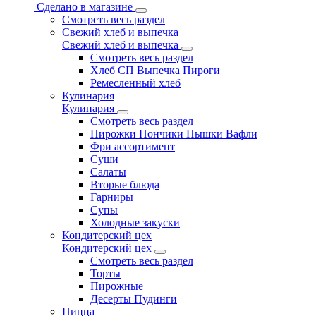
Сделано в магазине
Смотреть весь раздел
Свежий хлеб и выпечка
Свежий хлеб и выпечка
Смотреть весь раздел
Хлеб СП Выпечка Пироги
Ремесленный хлеб
Кулинария
Кулинария
Смотреть весь раздел
Пирожки Пончики Пышки Вафли
Фри ассортимент
Суши
Салаты
Вторые блюда
Гарниры
Супы
Холодные закуски
Кондитерский цех
Кондитерский цех
Смотреть весь раздел
Торты
Пирожные
Десерты Пудинги
Пицца