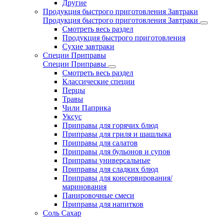
Другие
Продукция быстрого приготовления Завтраки
Продукция быстрого приготовления Завтраки
Смотреть весь раздел
Продукция быстрого приготовления
Сухие завтраки
Специи Приправы
Специи Приправы
Смотреть весь раздел
Классические специи
Перцы
Травы
Чили Паприка
Уксус
Приправы для горячих блюд
Приправы для гриля и шашлыка
Приправы для салатов
Приправы для бульонов и супов
Приправы универсальные
Приправы для сладких блюд
Приправы для консервирования/
маринования
Панировочные смеси
Приправы для напитков
Соль Сахар