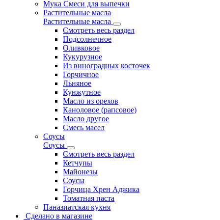
Мука Смеси для выпечки
Растительные масла
Растительные масла
Смотреть весь раздел
Подсолнечное
Оливковое
Кукурузное
Из виноградных косточек
Горчичное
Льняное
Кунжутное
Масло из орехов
Каноловое (рапсовое)
Масло другое
Смесь масел
Соусы
Соусы
Смотреть весь раздел
Кетчупы
Майонезы
Соусы
Горчица Хрен Аджика
Томатная паста
Паназиатская кухня
Сделано в магазине