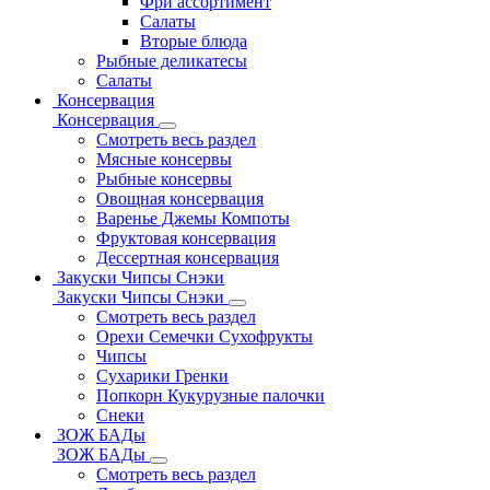
Фри ассортимент
Салаты
Вторые блюда
Рыбные деликатесы
Салаты
Консервация
Консервация
Смотреть весь раздел
Мясные консервы
Рыбные консервы
Овощная консервация
Варенье Джемы Компоты
Фруктовая консервация
Дессертная консервация
Закуски Чипсы Снэки
Закуски Чипсы Снэки
Смотреть весь раздел
Орехи Семечки Сухофрукты
Чипсы
Сухарики Гренки
Попкорн Кукурузные палочки
Снеки
ЗОЖ БАДы
ЗОЖ БАДы
Смотреть весь раздел