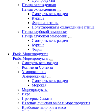
Субпродукты
Птица охлажденная
Птица охлажденная
Смотреть весь раздел
Курица
Фарш из птицы
Полуфабрикаты охлажденные птица
Птица глубокой заморозки
Птица глубокой заморозки
Смотреть весь раздел
Курица
Фарш
Рыба Морепродукты
Рыба Морепродукты
Смотреть весь раздел
Копченая Соленая
Замороженная
Замороженная
Смотреть весь раздел
Морская
Морепродукты
Икра
Пресервы Салаты
Вяленая, сушеная рыба и морепродукты
Крабовые палочки и мясо