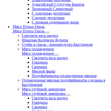
Адыгейский Сулугуни Брынза
Творожный Сливочный
С плесенью десертные
Сладкие десертные
С низким содержание жира
Мясо Птица Гриль
Мясо Птица Гриль
Смотреть весь раздел
Шашлык Колбаски Купаты
Стейк и гриль - производство Быстроном
Мясо охлажденное
Мясо охлажденное
Смотреть весь раздел
Говядина
Свинина
Мясной фарш
Полуфабрикаты охлажденные мясные
Охлажденные мясные полуфабрикаты сделаны в
Быстрономе
Мясо глубокой заморозки
Мясо глубокой заморозки
Смотреть весь раздел
Говядина
Свинина