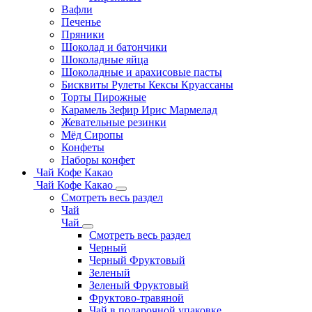
Вафли
Печенье
Пряники
Шоколад и батончики
Шоколадные яйца
Шоколадные и арахисовые пасты
Бисквиты Рулеты Кексы Круассаны
Торты Пирожные
Карамель Зефир Ирис Мармелад
Жевательные резинки
Мёд Сиропы
Конфеты
Наборы конфет
Чай Кофе Какао
Чай Кофе Какао
Смотреть весь раздел
Чай
Чай
Смотреть весь раздел
Черный
Черный Фруктовый
Зеленый
Зеленый Фруктовый
Фруктово-травяной
Чай в подарочной упаковке