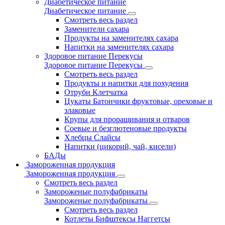
Диабетическое питание
Диабетическое питание
Смотреть весь раздел
Заменители сахара
Продукты на заменителях сахара
Напитки на заменителях сахара
Здоровое питание Перекусы
Здоровое питание Перекусы
Смотреть весь раздел
Продукты и напитки для похудения
Отруби Клетчатка
Цукаты Батончики фруктовые, ореховые и
злаковые
Крупы для проращивания и отваров
Соевые и безглютеновые продукты
Хлебцы Слайсы
Напитки (цикорий, чай, кисели)
БАДы
Замороженная продукция
Замороженная продукция
Смотреть весь раздел
Замороженые полуфабрикаты
Замороженые полуфабрикаты
Смотреть весь раздел
Котлеты Бифштексы Наггетсы