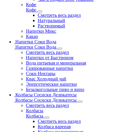
Кофе
Кофе
Смотреть весь раздел
Натуральный
Растворимый
Напитки Микс
Какао
Напитки Соки Вода
Напитки Соки Вода
Смотреть весь раздел
Напитки от Быстроном
Вода питьевая и минеральная
Газированные напитки
Соки Нектары
Квас Холодный чай
Энергетические напитки
Безалкогольные пиво и вино
Колбасы Сосиски Деликатесы
Колбасы Сосиски Деликатесы
Смотреть весь раздел
Колбасы
Колбасы
Смотреть весь раздел
Колбаса вареная
Колбаса полукопченая