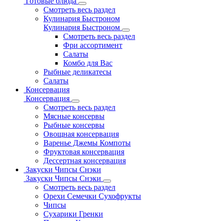
Готовые блюда
Смотреть весь раздел
Кулинария Быстроном
Кулинария Быстроном
Смотреть весь раздел
Фри ассортимент
Салаты
Комбо для Вас
Рыбные деликатесы
Салаты
Консервация
Консервация
Смотреть весь раздел
Мясные консервы
Рыбные консервы
Овощная консервация
Варенье Джемы Компоты
Фруктовая консервация
Дессертная консервация
Закуски Чипсы Снэки
Закуски Чипсы Снэки
Смотреть весь раздел
Орехи Семечки Сухофрукты
Чипсы
Сухарики Гренки