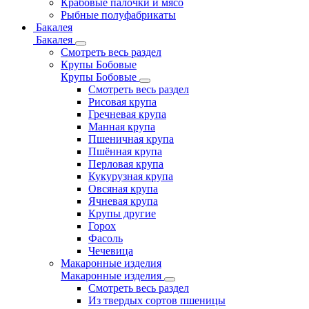
Крабовые палочки и мясо
Рыбные полуфабрикаты
Бакалея
Бакалея
Смотреть весь раздел
Крупы Бобовые
Крупы Бобовые
Смотреть весь раздел
Рисовая крупа
Гречневая крупа
Манная крупа
Пшеничная крупа
Пшённая крупа
Перловая крупа
Кукурузная крупа
Овсяная крупа
Ячневая крупа
Крупы другие
Горох
Фасоль
Чечевица
Макаронные изделия
Макаронные изделия
Смотреть весь раздел
Из твердых сортов пшеницы