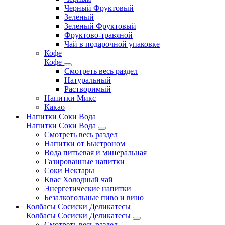
Черный Фруктовый
Зеленый
Зеленый Фруктовый
Фруктово-травяной
Чай в подарочной упаковке
Кофе
Кофе
Смотреть весь раздел
Натуральный
Растворимый
Напитки Микс
Какао
Напитки Соки Вода
Напитки Соки Вода
Смотреть весь раздел
Напитки от Быстроном
Вода питьевая и минеральная
Газированные напитки
Соки Нектары
Квас Холодный чай
Энергетические напитки
Безалкогольные пиво и вино
Колбасы Сосиски Деликатесы
Колбасы Сосиски Деликатесы
Смотреть весь раздел