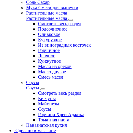
Соль Сахар
Мука Смеси для выпечки
Растительные масла
Растительные масла
Смотреть весь раздел
Подсолнечное
Оливковое
Кукурузное
Из виноградных косточек
Горчичное
Льняное
Кунжутное
Масло из орехов
Масло другое
Смесь масел
Соусы
Соусы
Смотреть весь раздел
Кетчупы
Майонезы
Соусы
Горчица Хрен Аджика
Томатная паста
Паназиатская кухня
Сделано в магазине