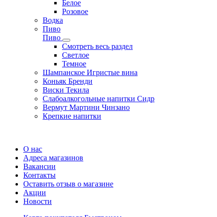
Белое
Розовое
Водка
Пиво
Пиво
Смотреть весь раздел
Cветлое
Темное
Шампанское Игристые вина
Коньяк Бренди
Виски Текила
Слабоалкогольные напитки Сидр
Вермут Мартини Чинзано
Крепкие напитки
Регистрация карты
О нас
Адреса магазинов
Вакансии
Контакты
Оставить отзыв о магазине
Акции
Новости