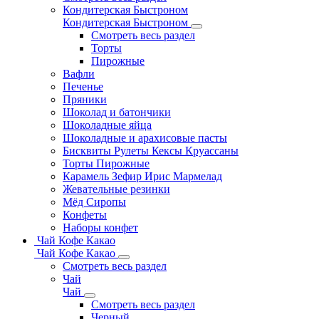
Кондитерская Быстроном
Кондитерская Быстроном
Смотреть весь раздел
Торты
Пирожные
Вафли
Печенье
Пряники
Шоколад и батончики
Шоколадные яйца
Шоколадные и арахисовые пасты
Бисквиты Рулеты Кексы Круассаны
Торты Пирожные
Карамель Зефир Ирис Мармелад
Жевательные резинки
Мёд Сиропы
Конфеты
Наборы конфет
Чай Кофе Какао
Чай Кофе Какао
Смотреть весь раздел
Чай
Чай
Смотреть весь раздел
Черный