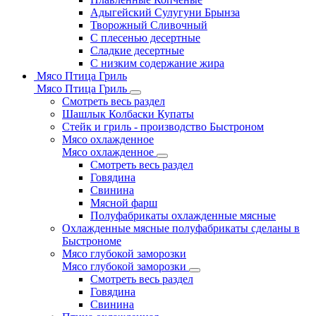
Адыгейский Сулугуни Брынза
Творожный Сливочный
С плесенью десертные
Сладкие десертные
С низким содержание жира
Мясо Птица Гриль
Мясо Птица Гриль
Смотреть весь раздел
Шашлык Колбаски Купаты
Стейк и гриль - производство Быстроном
Мясо охлажденное
Мясо охлажденное
Смотреть весь раздел
Говядина
Свинина
Мясной фарш
Полуфабрикаты охлажденные мясные
Охлажденные мясные полуфабрикаты сделаны в
Быстрономе
Мясо глубокой заморозки
Мясо глубокой заморозки
Смотреть весь раздел
Говядина
Свинина