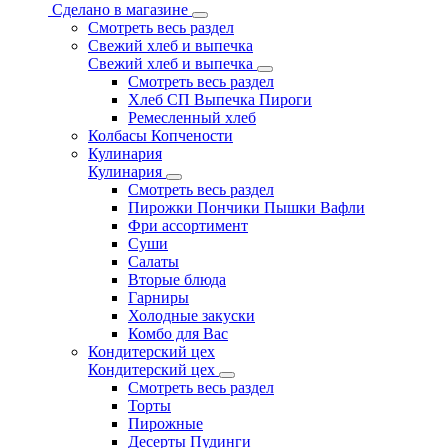
Сделано в магазине
Смотреть весь раздел
Свежий хлеб и выпечка
Свежий хлеб и выпечка
Смотреть весь раздел
Хлеб СП Выпечка Пироги
Ремесленный хлеб
Колбасы Копчености
Кулинария
Кулинария
Смотреть весь раздел
Пирожки Пончики Пышки Вафли
Фри ассортимент
Суши
Салаты
Вторые блюда
Гарниры
Холодные закуски
Комбо для Вас
Кондитерский цех
Кондитерский цех
Смотреть весь раздел
Торты
Пирожные
Десерты Пудинги