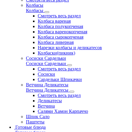
Колбасы
Колбасы
Смотреть весь раздел
Колбаса вареная
Колбаса полукопченая
Колбаса варенокопченая
Колбаса сырокопченая
Колбаса ливерная
Нарезки колбасы и деликатесов
Колбаски(пикник)
Сосиски Сардельки
Сосиски Сардельки
Смотреть весь раздел
Сосиски
Сардельки Шпикачки
Ветчина Деликатесы
Ветчина Деликатесы
Смотреть весь раздел
Деликатесы
Ветчина
Салями Хамон Карпаччо
Шпик Сало
Паштеты
Готовые блюда