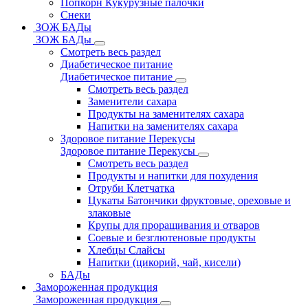
Попкорн Кукурузные палочки
Снеки
ЗОЖ БАДы
ЗОЖ БАДы
Смотреть весь раздел
Диабетическое питание
Диабетическое питание
Смотреть весь раздел
Заменители сахара
Продукты на заменителях сахара
Напитки на заменителях сахара
Здоровое питание Перекусы
Здоровое питание Перекусы
Смотреть весь раздел
Продукты и напитки для похудения
Отруби Клетчатка
Цукаты Батончики фруктовые, ореховые и
злаковые
Крупы для проращивания и отваров
Соевые и безглютеновые продукты
Хлебцы Слайсы
Напитки (цикорий, чай, кисели)
БАДы
Замороженная продукция
Замороженная продукция