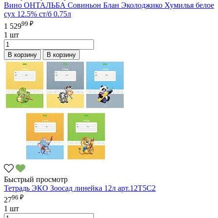
Вино ОНТАЛЬБА Совиньон Блан Эколоджико Хумилья белое
сух 12.5% ст/б 0.75л
99 ₽
1 529
1 шт
В корзину
В корзину
Быстрый просмотр
Тетрадь ЭКО Зоосад линейка 12л арт.12Т5С2
96 ₽
27
1 шт