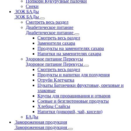
Попкорн Кукурузные палочки
Снеки
ЗОЖ БАДы
ЗОЖ БАДы
Смотреть весь раздел
Диабетическое питание
Диабетическое питание
Смотреть весь раздел
Заменители сахара
Продукты на заменителях сахара
Напитки на заменителях сахара
Здоровое питание Перекусы
Здоровое питание Перекусы
Смотреть весь раздел
Продукты и напитки для похудения
Отруби Клетчатка
Цукаты Батончики фруктовые, ореховые и
злаковые
Крупы для проращивания и отваров
Соевые и безглютеновые продукты
Хлебцы Слайсы
Напитки (цикорий, чай, кисели)
БАДы
Замороженная продукция
Замороженная продукция