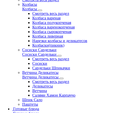
Колбасы
Колбасы
Смотреть весь раздел
Колбаса вареная
Колбаса полукопченая
Колбаса варенокопченая
Колбаса сырокопченая
Колбаса ливерная
Нарезки колбасы и деликатесов
Колбаски(пикник)
Сосиски Сардельки
Сосиски Сардельки
Смотреть весь раздел
Сосиски
Сардельки Шпикачки
Ветчина Деликатесы
Ветчина Деликатесы
Смотреть весь раздел
Деликатесы
Ветчина
Салями Хамон Карпаччо
Шпик Сало
Паштеты
Готовые блюда