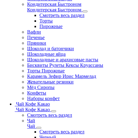
Кондитерская Быстроном
Кондитерская Быстроном
Смотреть весь раздел
Торты
Пирожные
Вафли
Печенье
Пряники
Шоколад и батончики
Шоколадные яйца
Шоколадные и арахисовые пасты
Бисквиты Рулеты Кексы Круассаны
Торты Пирожные
Карамель Зефир Ирис Мармелад
Жевательные резинки
Мёд Сиропы
Конфеты
Наборы конфет
Чай Кофе Какао
Чай Кофе Какао
Смотреть весь раздел
Чай
Чай
Смотреть весь раздел
Черный