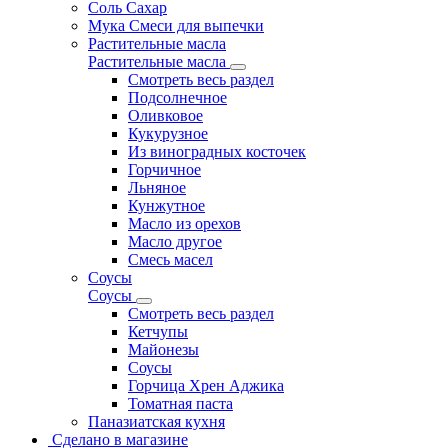
Соль Сахар
Мука Смеси для выпечки
Растительные масла
Растительные масла
Смотреть весь раздел
Подсолнечное
Оливковое
Кукурузное
Из виноградных косточек
Горчичное
Льняное
Кунжутное
Масло из орехов
Масло другое
Смесь масел
Соусы
Соусы
Смотреть весь раздел
Кетчупы
Майонезы
Соусы
Горчица Хрен Аджика
Томатная паста
Паназиатская кухня
Сделано в магазине