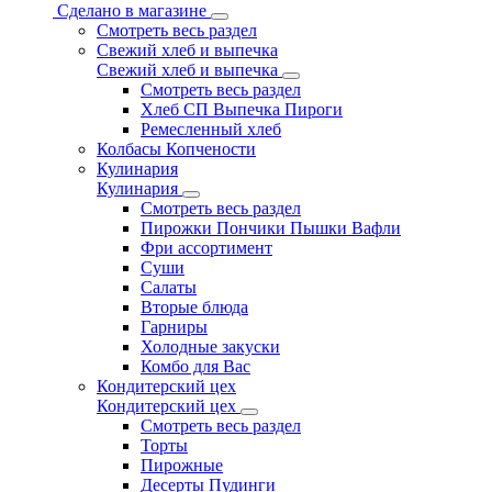
Сделано в магазине
Смотреть весь раздел
Свежий хлеб и выпечка
Свежий хлеб и выпечка
Смотреть весь раздел
Хлеб СП Выпечка Пироги
Ремесленный хлеб
Колбасы Копчености
Кулинария
Кулинария
Смотреть весь раздел
Пирожки Пончики Пышки Вафли
Фри ассортимент
Суши
Салаты
Вторые блюда
Гарниры
Холодные закуски
Комбо для Вас
Кондитерский цех
Кондитерский цех
Смотреть весь раздел
Торты
Пирожные
Десерты Пудинги