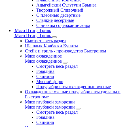
Адыгейский Сулугуни Брынза
Творожный Сливочный
С плесенью десертные
Сладкие десертные
С низким содержание жира
Мясо Птица Гриль
Мясо Птица Гриль
Смотреть весь раздел
Шашлык Колбаски Купаты
Стейк и гриль - производство Быстроном
Мясо охлажденное
Мясо охлажденное
Смотреть весь раздел
Говядина
Свинина
Мясной фарш
Полуфабрикаты охлажденные мясные
Охлажденные мясные полуфабрикаты сделаны в
Быстрономе
Мясо глубокой заморозки
Мясо глубокой заморозки
Смотреть весь раздел
Говядина
Свинина