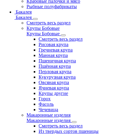
Крабовые палочки и мясо
Рыбные полуфабрикаты
Бакалея
Бакалея
Смотреть весь раздел
Крупы Бобовые
Крупы Бобовые
Смотреть весь раздел
Рисовая крупа
Гречневая крупа
Манная крупа
Пшеничная крупа
Пшённая крупа
Перловая крупа
Кукурузная крупа
Овсяная крупа
Ячневая крупа
Крупы другие
Горох
Фасоль
Чечевица
Макаронные изделия
Макаронные изделия
Смотреть весь раздел
Из твердых сортов пшеницы