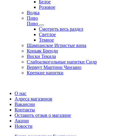
Белое
Розовое
Водка
Пиво
Пиво
Смотреть весь раздел
Cветлое
Темное
Шампанское Игристые вина
Коньяк Бренди
Виски Текила
Слабоалкогольные напитки Сидр
Вермут Мартини Чинзано
Крепкие напитки
Регистрация карты
О нас
Адреса магазинов
Вакансии
Контакты
Оставить отзыв о магазине
Акции
Новости