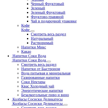
Черный Фруктовый
Зеленый
Зеленый Фруктовый
Фруктово-травяной
Чай в подарочной упаковке
Кофе
Кофе
Смотреть весь раздел
Натуральный
Растворимый
Напитки Микс
Какао
Напитки Соки Вода
Напитки Соки Вода
Смотреть весь раздел
Напитки от Быстроном
Вода питьевая и минеральная
Газированные напитки
Соки Нектары
Квас Холодный чай
Энергетические напитки
Безалкогольные пиво и вино
Колбасы Сосиски Деликатесы
Колбасы Сосиски Деликатесы
Смотреть весь раздел