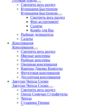
Готовые блюда
Смотреть весь раздел
Кулинария Быстроном
Кулинария Быстроном
Смотреть весь раздел
Фри ассортимент
Салаты
Комбо для Вас
Рыбные деликатесы
Салаты
Консервация
Консервация
Смотреть весь раздел
Мясные консервы
Рыбные консервы
Овощная консервация
Варенье Джемы Компоты
Фруктовая консервация
Дессертная консервация
Закуски Чипсы Снэки
Закуски Чипсы Снэки
Смотреть весь раздел
Орехи Семечки Сухофрукты
Чипсы
Сухарики Гренки