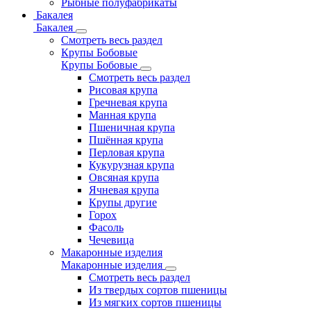
Рыбные полуфабрикаты
Бакалея
Бакалея
Смотреть весь раздел
Крупы Бобовые
Крупы Бобовые
Смотреть весь раздел
Рисовая крупа
Гречневая крупа
Манная крупа
Пшеничная крупа
Пшённая крупа
Перловая крупа
Кукурузная крупа
Овсяная крупа
Ячневая крупа
Крупы другие
Горох
Фасоль
Чечевица
Макаронные изделия
Макаронные изделия
Смотреть весь раздел
Из твердых сортов пшеницы
Из мягких сортов пшеницы