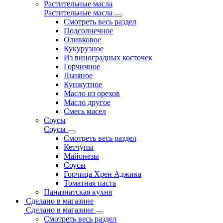
Растительные масла
Растительные масла
Смотреть весь раздел
Подсолнечное
Оливковое
Кукурузное
Из виноградных косточек
Горчичное
Льняное
Кунжутное
Масло из орехов
Масло другое
Смесь масел
Соусы
Соусы
Смотреть весь раздел
Кетчупы
Майонезы
Соусы
Горчица Хрен Аджика
Томатная паста
Паназиатская кухня
Сделано в магазине
Сделано в магазине
Смотреть весь раздел