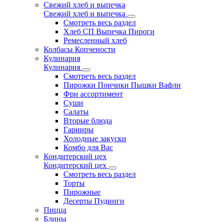
Свежий хлеб и выпечка
Свежий хлеб и выпечка
Смотреть весь раздел
Хлеб СП Выпечка Пироги
Ремесленный хлеб
Колбасы Копчености
Кулинария
Кулинария
Смотреть весь раздел
Пирожки Пончики Пышки Вафли
Фри ассортимент
Суши
Салаты
Вторые блюда
Гарниры
Холодные закуски
Комбо для Вас
Кондитерский цех
Кондитерский цех
Смотреть весь раздел
Торты
Пирожные
Десерты Пудинги
Пицца
Блины