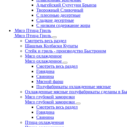
Адыгейский Сулугуни Брынза
Творожный Сливочный
С плесенью десертные
Сладкие десертные
С низким содержание жира
Мясо Птица Гриль
Мясо Птица Гриль
Смотреть весь раздел
Шашлык Колбаски Купаты
Стейк и гриль - производство Быстроном
Мясо охлажденное
Мясо охлажденное
Смотреть весь раздел
Говядина
Свинина
Мясной фарш
Полуфабрикаты охлажденные мясные
Охлажденные мясные полуфабрикаты сделаны в Б
Мясо глубокой заморозки
Мясо глубокой заморозки
Смотреть весь раздел
Говядина
Свинина
Птица охлажденная