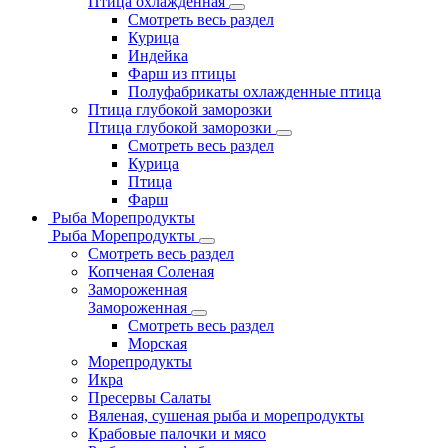
Птица охлажденная
Смотреть весь раздел
Курица
Индейка
Фарш из птицы
Полуфабрикаты охлажденные птица
Птица глубокой заморозки
Птица глубокой заморозки
Смотреть весь раздел
Курица
Птица
Фарш
Рыба Морепродукты
Рыба Морепродукты
Смотреть весь раздел
Копченая Соленая
Замороженная
Замороженная
Смотреть весь раздел
Морская
Морепродукты
Икра
Пресервы Салаты
Вяленая, сушеная рыба и морепродукты
Крабовые палочки и мясо