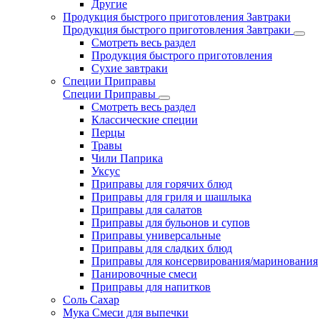
Другие
Продукция быстрого приготовления Завтраки
Продукция быстрого приготовления Завтраки
Смотреть весь раздел
Продукция быстрого приготовления
Сухие завтраки
Специи Приправы
Специи Приправы
Смотреть весь раздел
Классические специи
Перцы
Травы
Чили Паприка
Уксус
Приправы для горячих блюд
Приправы для гриля и шашлыка
Приправы для салатов
Приправы для бульонов и супов
Приправы универсальные
Приправы для сладких блюд
Приправы для консервирования/маринования
Панировочные смеси
Приправы для напитков
Соль Сахар
Мука Смеси для выпечки