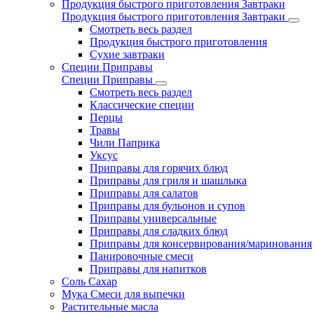
Продукция быстрого приготовления Завтраки
Продукция быстрого приготовления Завтраки
Смотреть весь раздел
Продукция быстрого приготовления
Сухие завтраки
Специи Приправы
Специи Приправы
Смотреть весь раздел
Классические специи
Перцы
Травы
Чили Паприка
Уксус
Приправы для горячих блюд
Приправы для гриля и шашлыка
Приправы для салатов
Приправы для бульонов и супов
Приправы универсальные
Приправы для сладких блюд
Приправы для консервирования/маринования
Панировочные смеси
Приправы для напитков
Соль Сахар
Мука Смеси для выпечки
Растительные масла