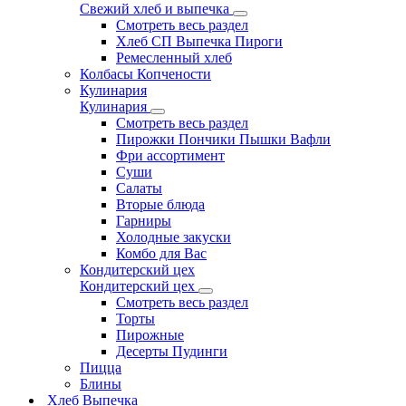
Свежий хлеб и выпечка
Смотреть весь раздел
Хлеб СП Выпечка Пироги
Ремесленный хлеб
Колбасы Копчености
Кулинария
Кулинария
Смотреть весь раздел
Пирожки Пончики Пышки Вафли
Фри ассортимент
Суши
Салаты
Вторые блюда
Гарниры
Холодные закуски
Комбо для Вас
Кондитерский цех
Кондитерский цех
Смотреть весь раздел
Торты
Пирожные
Десерты Пудинги
Пицца
Блины
Хлеб Выпечка