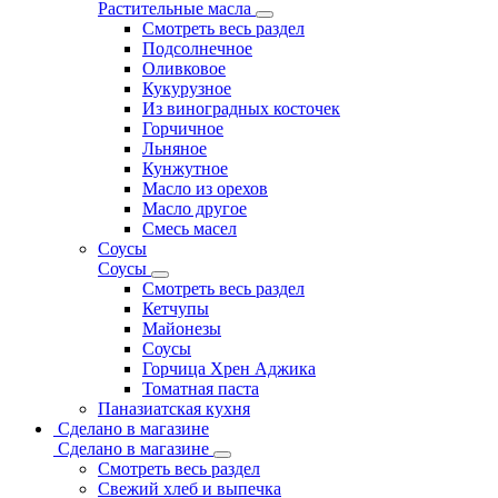
Растительные масла
Смотреть весь раздел
Подсолнечное
Оливковое
Кукурузное
Из виноградных косточек
Горчичное
Льняное
Кунжутное
Масло из орехов
Масло другое
Смесь масел
Соусы
Соусы
Смотреть весь раздел
Кетчупы
Майонезы
Соусы
Горчица Хрен Аджика
Томатная паста
Паназиатская кухня
Сделано в магазине
Сделано в магазине
Смотреть весь раздел
Свежий хлеб и выпечка