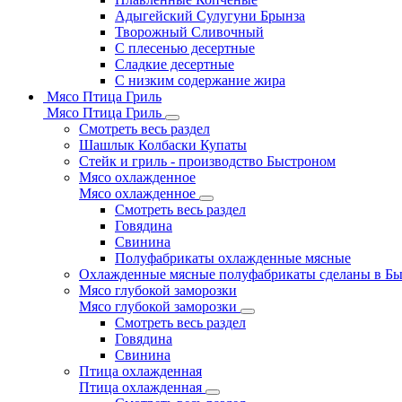
Адыгейский Сулугуни Брынза
Творожный Сливочный
С плесенью десертные
Сладкие десертные
С низким содержание жира
Мясо Птица Гриль
Мясо Птица Гриль
Смотреть весь раздел
Шашлык Колбаски Купаты
Стейк и гриль - производство Быстроном
Мясо охлажденное
Мясо охлажденное
Смотреть весь раздел
Говядина
Свинина
Полуфабрикаты охлажденные мясные
Охлажденные мясные полуфабрикаты сделаны в Б
Мясо глубокой заморозки
Мясо глубокой заморозки
Смотреть весь раздел
Говядина
Свинина
Птица охлажденная
Птица охлажденная