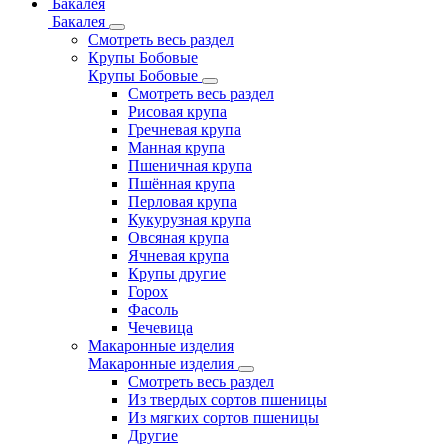
Бакалея
Бакалея
Смотреть весь раздел
Крупы Бобовые
Крупы Бобовые
Смотреть весь раздел
Рисовая крупа
Гречневая крупа
Манная крупа
Пшеничная крупа
Пшённая крупа
Перловая крупа
Кукурузная крупа
Овсяная крупа
Ячневая крупа
Крупы другие
Горох
Фасоль
Чечевица
Макаронные изделия
Макаронные изделия
Смотреть весь раздел
Из твердых сортов пшеницы
Из мягких сортов пшеницы
Другие