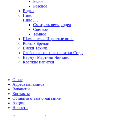
Белое
Розовое
Водка
Пиво
Пиво
Смотреть весь раздел
Cветлое
Темное
Шампанское Игристые вина
Коньяк Бренди
Виски Текила
Слабоалкогольные напитки Сидр
Вермут Мартини Чинзано
Крепкие напитки
Регистрация карты
О нас
Адреса магазинов
Вакансии
Контакты
Оставить отзыв о магазине
Акции
Новости