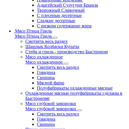
Адыгейский Сулугуни Брынза
Творожный Сливочный
С плесенью десертные
Сладкие десертные
С низким содержание жира
Мясо Птица Гриль
Мясо Птица Гриль
Смотреть весь раздел
Шашлык Колбаски Купаты
Стейк и гриль - производство Быстроном
Мясо охлажденное
Мясо охлажденное
Смотреть весь раздел
Говядина
Свинина
Мясной фарш
Полуфабрикаты охлажденные мясные
Охлажденные мясные полуфабрикаты сделаны в
Быстрономе
Мясо глубокой заморозки
Мясо глубокой заморозки
Смотреть весь раздел
Говядина
Свинина