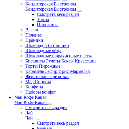
Кондитерская Быстроном
Кондитерская Быстроном
Смотреть весь раздел
Торты
Пирожные
Вафли
Печенье
Пряники
Шоколад и батончики
Шоколадные яйца
Шоколадные и арахисовые пасты
Бисквиты Рулеты Кексы Круассаны
Торты Пирожные
Карамель Зефир Ирис Мармелад
Жевательные резинки
Мёд Сиропы
Конфеты
Наборы конфет
Чай Кофе Какао
Чай Кофе Какао
Смотреть весь раздел
Чай
Чай
Смотреть весь раздел
Черный