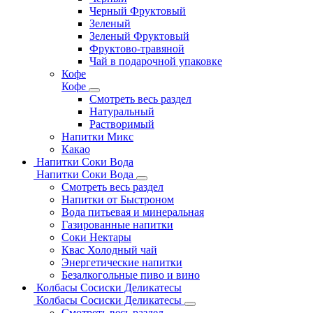
Черный Фруктовый
Зеленый
Зеленый Фруктовый
Фруктово-травяной
Чай в подарочной упаковке
Кофе
Кофе
Смотреть весь раздел
Натуральный
Растворимый
Напитки Микс
Какао
Напитки Соки Вода
Напитки Соки Вода
Смотреть весь раздел
Напитки от Быстроном
Вода питьевая и минеральная
Газированные напитки
Соки Нектары
Квас Холодный чай
Энергетические напитки
Безалкогольные пиво и вино
Колбасы Сосиски Деликатесы
Колбасы Сосиски Деликатесы
Смотреть весь раздел