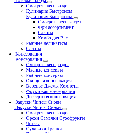
Готовые блюда
Смотреть весь раздел
Кулинария Быстроном
Кулинария Быстроном
Смотреть весь раздел
Фри ассортимент
Салаты
Комбо для Вас
Рыбные деликатесы
Салаты
Консервация
Консервация
Смотреть весь раздел
Мясные консервы
Рыбные консервы
Овощная консервация
Варенье Джемы Компоты
Фруктовая консервация
Дессертная консервация
Закуски Чипсы Снэки
Закуски Чипсы Снэки
Смотреть весь раздел
Орехи Семечки Сухофрукты
Чипсы
Сухарики Гренки