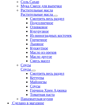
Соль Сахар
Мука Смеси для выпечки
Растительные масла
Растительные масла
Смотреть весь раздел
Подсолнечное
Оливковое
Кукурузное
Из виноградных косточек
Горчичное
Льняное
Кунжутное
Масло из орехов
Масло другое
Смесь масел
Соусы
Соусы
Смотреть весь раздел
Кетчупы
Майонезы
Соусы
Горчица Хрен Аджика
Томатная паста
Паназиатская кухня
Сделано в магазине