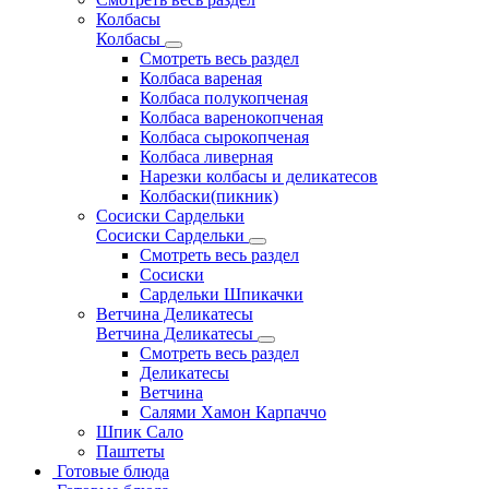
Колбасы
Колбасы
Смотреть весь раздел
Колбаса вареная
Колбаса полукопченая
Колбаса варенокопченая
Колбаса сырокопченая
Колбаса ливерная
Нарезки колбасы и деликатесов
Колбаски(пикник)
Сосиски Сардельки
Сосиски Сардельки
Смотреть весь раздел
Сосиски
Сардельки Шпикачки
Ветчина Деликатесы
Ветчина Деликатесы
Смотреть весь раздел
Деликатесы
Ветчина
Салями Хамон Карпаччо
Шпик Сало
Паштеты
Готовые блюда