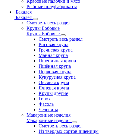
Крабовые палочки и мясо
Рыбные полуфабрикаты
Бакалея
Бакалея
Смотреть весь раздел
Крупы Бобовые
Крупы Бобовые
Смотреть весь раздел
Рисовая крупа
Гречневая крупа
Манная крупа
Пшеничная крупа
Пшённая крупа
Перловая крупа
Кукурузная крупа
Овсяная крупа
Ячневая крупа
Крупы другие
Горох
Фасоль
Чечевица
Макаронные изделия
Макаронные изделия
Смотреть весь раздел
Из твердых сортов пшеницы