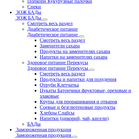
Попкорн Кукурузные палочки
Снеки
ЗОЖ БАДы
ЗОЖ БАДы
Смотреть весь раздел
Диабетическое питание
Диабетическое питание
Смотреть весь раздел
Заменители сахара
Продукты на заменителях сахара
Напитки на заменителях сахара
Здоровое питание Перекусы
Здоровое питание Перекусы
Смотреть весь раздел
Продукты и напитки для похудения
Отруби Клетчатка
Цукаты Батончики фруктовые, ореховые и
злаковые
Крупы для проращивания и отваров
Соевые и безглютеновые продукты
Хлебцы Слайсы
Напитки (цикорий, чай, кисели)
БАДы
Замороженная продукция
Замороженная продукция