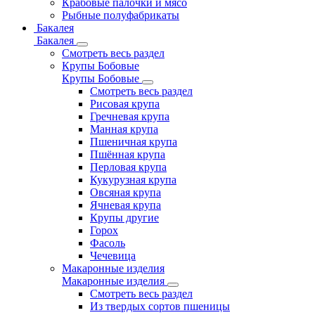
Крабовые палочки и мясо
Рыбные полуфабрикаты
Бакалея
Бакалея
Смотреть весь раздел
Крупы Бобовые
Крупы Бобовые
Смотреть весь раздел
Рисовая крупа
Гречневая крупа
Манная крупа
Пшеничная крупа
Пшённая крупа
Перловая крупа
Кукурузная крупа
Овсяная крупа
Ячневая крупа
Крупы другие
Горох
Фасоль
Чечевица
Макаронные изделия
Макаронные изделия
Смотреть весь раздел
Из твердых сортов пшеницы