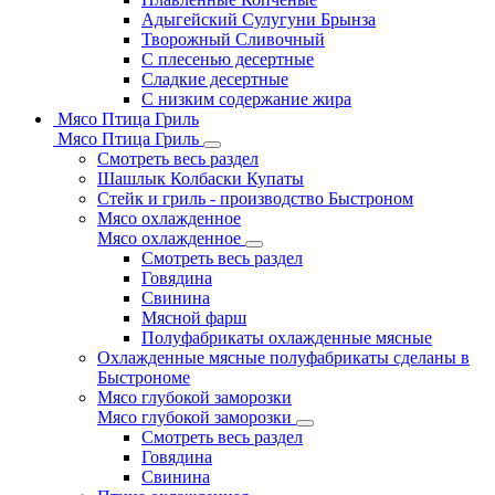
Адыгейский Сулугуни Брынза
Творожный Сливочный
С плесенью десертные
Сладкие десертные
С низким содержание жира
Мясо Птица Гриль
Мясо Птица Гриль
Смотреть весь раздел
Шашлык Колбаски Купаты
Стейк и гриль - производство Быстроном
Мясо охлажденное
Мясо охлажденное
Смотреть весь раздел
Говядина
Свинина
Мясной фарш
Полуфабрикаты охлажденные мясные
Охлажденные мясные полуфабрикаты сделаны в
Быстрономе
Мясо глубокой заморозки
Мясо глубокой заморозки
Смотреть весь раздел
Говядина
Свинина