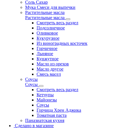
Соль Сахар
Мука Смеси для выпечки
Растительные масла
Растительные масла
Смотреть весь раздел
Подсолнечное
Оливковое
Кукурузное
Из виноградных косточек
Горчичное
Льняное
Кунжутное
Масло из орехов
Масло другое
Смесь масел
Соусы
Соусы
Смотреть весь раздел
Кетчупы
Майонезы
Соусы
Горчица Хрен Аджика
Томатная паста
Паназиатская кухня
Сделано в магазине