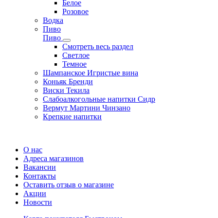
Белое
Розовое
Водка
Пиво
Пиво
Смотреть весь раздел
Cветлое
Темное
Шампанское Игристые вина
Коньяк Бренди
Виски Текила
Слабоалкогольные напитки Сидр
Вермут Мартини Чинзано
Крепкие напитки
Регистрация карты
О нас
Адреса магазинов
Вакансии
Контакты
Оставить отзыв о магазине
Акции
Новости