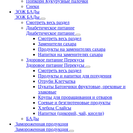
Попкорн Кукурузные палочки
Снеки
ЗОЖ БАДы
ЗОЖ БАДы
Смотреть весь раздел
Диабетическое питание
Диабетическое питание
Смотреть весь раздел
Заменители сахара
Продукты на заменителях сахара
Напитки на заменителях сахара
Здоровое питание Перекусы
Здоровое питание Перекусы
Смотреть весь раздел
Продукты и напитки для похудения
Отруби Клетчатка
Цукаты Батончики фруктовые, ореховые и
злаковые
Крупы для проращивания и отваров
Соевые и безглютеновые продукты
Хлебцы Слайсы
Напитки (цикорий, чай, кисели)
БАДы
Замороженная продукция
Замороженная продукция