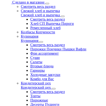
Сделано в магазине
Смотреть весь раздел
Свежий хлеб и выпечка
Свежий хлеб и выпечка
Смотреть весь раздел
Хлеб СП Выпечка Пироги
Ремесленный хлеб
Колбасы Копчености
Кулинария
Кулинария
Смотреть весь раздел
Пирожки Пончики Пышки Вафли
Фри ассортимент
Суши
Салаты
Вторые блюда
Гарниры
Холодные закуски
Комбо для Вас
Кондитерский цех
Кондитерский цех
Смотреть весь раздел
Торты
Пирожные
Десерты Пудинги