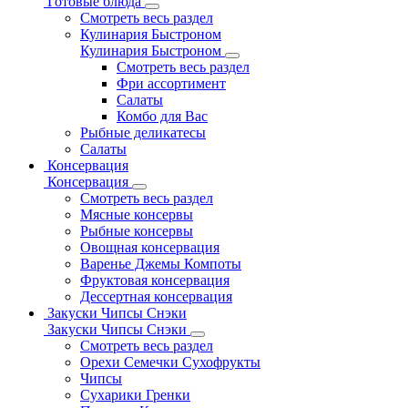
Готовые блюда
Смотреть весь раздел
Кулинария Быстроном
Кулинария Быстроном
Смотреть весь раздел
Фри ассортимент
Салаты
Комбо для Вас
Рыбные деликатесы
Салаты
Консервация
Консервация
Смотреть весь раздел
Мясные консервы
Рыбные консервы
Овощная консервация
Варенье Джемы Компоты
Фруктовая консервация
Дессертная консервация
Закуски Чипсы Снэки
Закуски Чипсы Снэки
Смотреть весь раздел
Орехи Семечки Сухофрукты
Чипсы
Сухарики Гренки