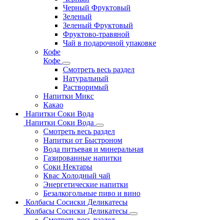
Черный Фруктовый
Зеленый
Зеленый Фруктовый
Фруктово-травяной
Чай в подарочной упаковке
Кофе
Кофе
Смотреть весь раздел
Натуральный
Растворимый
Напитки Микс
Какао
Напитки Соки Вода
Напитки Соки Вода
Смотреть весь раздел
Напитки от Быстроном
Вода питьевая и минеральная
Газированные напитки
Соки Нектары
Квас Холодный чай
Энергетические напитки
Безалкогольные пиво и вино
Колбасы Сосиски Деликатесы
Колбасы Сосиски Деликатесы
Смотреть весь раздел