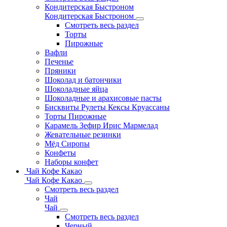
Кондитерская Быстроном
Кондитерская Быстроном
Смотреть весь раздел
Торты
Пирожные
Вафли
Печенье
Пряники
Шоколад и батончики
Шоколадные яйца
Шоколадные и арахисовые пасты
Бисквиты Рулеты Кексы Круассаны
Торты Пирожные
Карамель Зефир Ирис Мармелад
Жевательные резинки
Мёд Сиропы
Конфеты
Наборы конфет
Чай Кофе Какао
Чай Кофе Какао
Смотреть весь раздел
Чай
Чай
Смотреть весь раздел
Черный