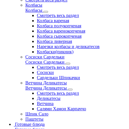
Колбасы
Колбасы
Смотреть весь раздел
Колбаса вареная
Колбаса полукопченая
Колбаса варенокопченая
Колбаса сырокопченая
Колбаса ливерная
Нарезки колбасы и деликатесов
Колбаски(пикник)
Сосиски Сардельки
Сосиски Сардельки
Смотреть весь раздел
Сосиски
Сардельки Шпикачки
Ветчина Деликатесы
Ветчина Деликатесы
Смотреть весь раздел
Деликатесы
Ветчина
Салями Хамон Карпаччо
Шпик Сало
Паштеты
Готовые блюда