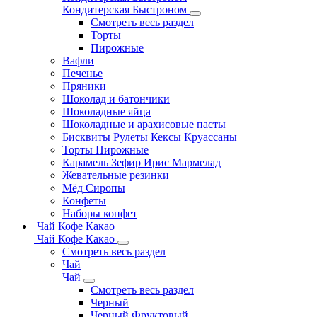
Кондитерская Быстроном
Смотреть весь раздел
Торты
Пирожные
Вафли
Печенье
Пряники
Шоколад и батончики
Шоколадные яйца
Шоколадные и арахисовые пасты
Бисквиты Рулеты Кексы Круассаны
Торты Пирожные
Карамель Зефир Ирис Мармелад
Жевательные резинки
Мёд Сиропы
Конфеты
Наборы конфет
Чай Кофе Какао
Чай Кофе Какао
Смотреть весь раздел
Чай
Чай
Смотреть весь раздел
Черный
Черный Фруктовый