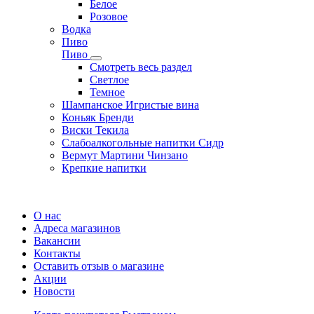
Белое
Розовое
Водка
Пиво
Пиво
Смотреть весь раздел
Cветлое
Темное
Шампанское Игристые вина
Коньяк Бренди
Виски Текила
Слабоалкогольные напитки Сидр
Вермут Мартини Чинзано
Крепкие напитки
Регистрация карты
О нас
Адреса магазинов
Вакансии
Контакты
Оставить отзыв о магазине
Акции
Новости