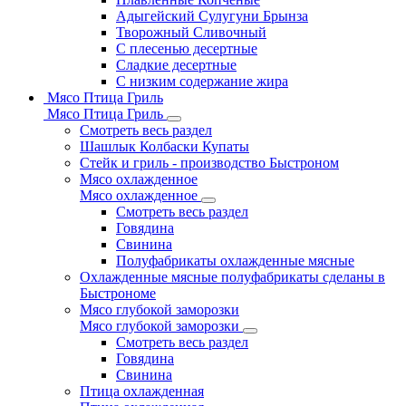
Адыгейский Сулугуни Брынза
Творожный Сливочный
С плесенью десертные
Сладкие десертные
С низким содержание жира
Мясо Птица Гриль
Мясо Птица Гриль
Смотреть весь раздел
Шашлык Колбаски Купаты
Стейк и гриль - производство Быстроном
Мясо охлажденное
Мясо охлажденное
Смотреть весь раздел
Говядина
Свинина
Полуфабрикаты охлажденные мясные
Охлажденные мясные полуфабрикаты сделаны в
Быстрономе
Мясо глубокой заморозки
Мясо глубокой заморозки
Смотреть весь раздел
Говядина
Свинина
Птица охлажденная