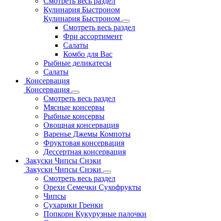
Смотреть весь раздел
Кулинария Быстроном
Кулинария Быстроном
Смотреть весь раздел
Фри ассортимент
Салаты
Комбо для Вас
Рыбные деликатесы
Салаты
Консервация
Консервация
Смотреть весь раздел
Мясные консервы
Рыбные консервы
Овощная консервация
Варенье Джемы Компоты
Фруктовая консервация
Дессертная консервация
Закуски Чипсы Снэки
Закуски Чипсы Снэки
Смотреть весь раздел
Орехи Семечки Сухофрукты
Чипсы
Сухарики Гренки
Попкорн Кукурузные палочки