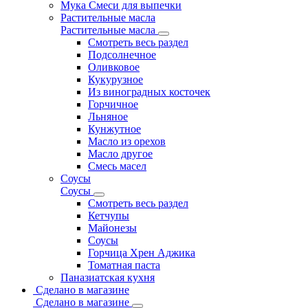
Мука Смеси для выпечки
Растительные масла
Растительные масла
Смотреть весь раздел
Подсолнечное
Оливковое
Кукурузное
Из виноградных косточек
Горчичное
Льняное
Кунжутное
Масло из орехов
Масло другое
Смесь масел
Соусы
Соусы
Смотреть весь раздел
Кетчупы
Майонезы
Соусы
Горчица Хрен Аджика
Томатная паста
Паназиатская кухня
Сделано в магазине
Сделано в магазине