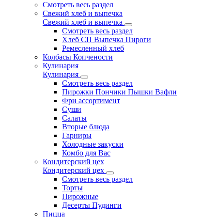
Смотреть весь раздел
Свежий хлеб и выпечка
Свежий хлеб и выпечка
Смотреть весь раздел
Хлеб СП Выпечка Пироги
Ремесленный хлеб
Колбасы Копчености
Кулинария
Кулинария
Смотреть весь раздел
Пирожки Пончики Пышки Вафли
Фри ассортимент
Суши
Салаты
Вторые блюда
Гарниры
Холодные закуски
Комбо для Вас
Кондитерский цех
Кондитерский цех
Смотреть весь раздел
Торты
Пирожные
Десерты Пудинги
Пицца