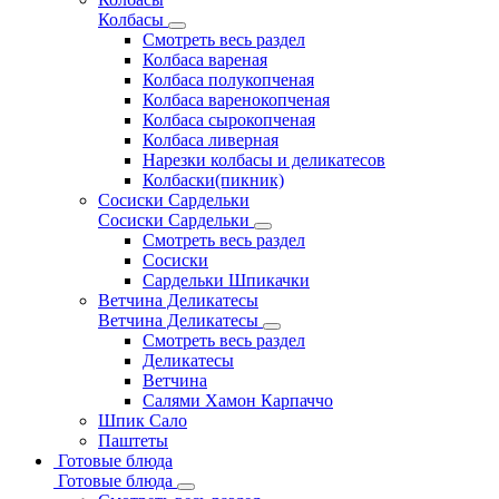
Колбасы
Смотреть весь раздел
Колбаса вареная
Колбаса полукопченая
Колбаса варенокопченая
Колбаса сырокопченая
Колбаса ливерная
Нарезки колбасы и деликатесов
Колбаски(пикник)
Сосиски Сардельки
Сосиски Сардельки
Смотреть весь раздел
Сосиски
Сардельки Шпикачки
Ветчина Деликатесы
Ветчина Деликатесы
Смотреть весь раздел
Деликатесы
Ветчина
Салями Хамон Карпаччо
Шпик Сало
Паштеты
Готовые блюда
Готовые блюда