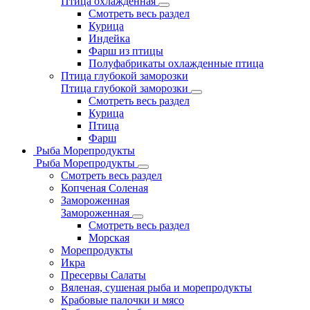
Птица охлажденная
Смотреть весь раздел
Курица
Индейка
Фарш из птицы
Полуфабрикаты охлажденные птица
Птица глубокой заморозки
Птица глубокой заморозки
Смотреть весь раздел
Курица
Птица
Фарш
Рыба Морепродукты
Рыба Морепродукты
Смотреть весь раздел
Копченая Соленая
Замороженная
Замороженная
Смотреть весь раздел
Морская
Морепродукты
Икра
Пресервы Салаты
Вяленая, сушеная рыба и морепродукты
Крабовые палочки и мясо