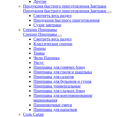
Другие
Продукция быстрого приготовления Завтраки
Продукция быстрого приготовления Завтраки
Смотреть весь раздел
Продукция быстрого приготовления
Сухие завтраки
Специи Приправы
Специи Приправы
Смотреть весь раздел
Классические специи
Перцы
Травы
Чили Паприка
Уксус
Приправы для горячих блюд
Приправы для гриля и шашлыка
Приправы для салатов
Приправы для бульонов и супов
Приправы универсальные
Приправы для сладких блюд
Приправы для консервирования/
маринования
Панировочные смеси
Приправы для напитков
Соль Сахар