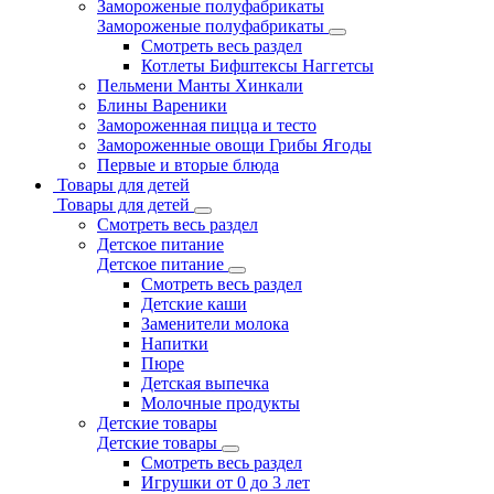
Замороженые полуфабрикаты
Замороженые полуфабрикаты
Смотреть весь раздел
Котлеты Бифштексы Наггетсы
Пельмени Манты Хинкали
Блины Вареники
Замороженная пицца и тесто
Замороженные овощи Грибы Ягоды
Первые и вторые блюда
Товары для детей
Товары для детей
Смотреть весь раздел
Детское питание
Детское питание
Смотреть весь раздел
Детские каши
Заменители молока
Напитки
Пюре
Детская выпечка
Молочные продукты
Детские товары
Детские товары
Смотреть весь раздел
Игрушки от 0 до 3 лет