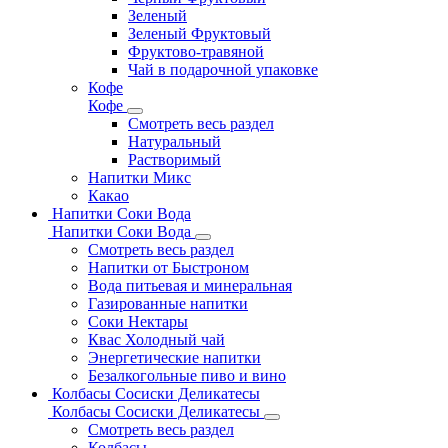
Зеленый
Зеленый Фруктовый
Фруктово-травяной
Чай в подарочной упаковке
Кофе
Кофе
Смотреть весь раздел
Натуральный
Растворимый
Напитки Микс
Какао
Напитки Соки Вода
Напитки Соки Вода
Смотреть весь раздел
Напитки от Быстроном
Вода питьевая и минеральная
Газированные напитки
Соки Нектары
Квас Холодный чай
Энергетические напитки
Безалкогольные пиво и вино
Колбасы Сосиски Деликатесы
Колбасы Сосиски Деликатесы
Смотреть весь раздел
Колбасы