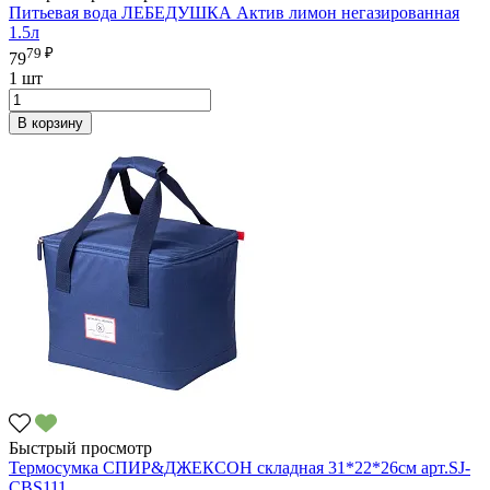
Питьевая вода ЛЕБЕДУШКА Актив лимон негазированная
1.5л
79 ₽
79
1 шт
В корзину
Быстрый просмотр
Термосумка СПИР&ДЖЕКСОН складная 31*22*26см арт.SJ-
CBS111