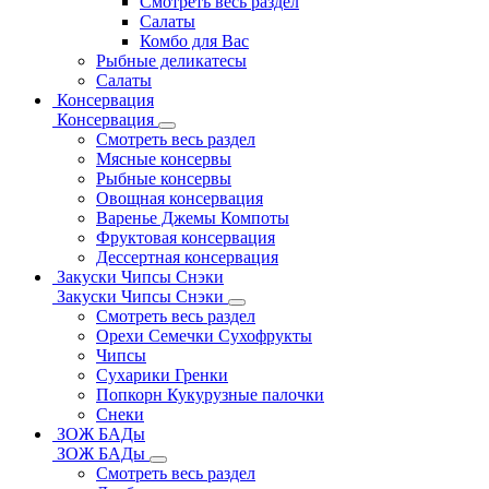
Смотреть весь раздел
Салаты
Комбо для Вас
Рыбные деликатесы
Салаты
Консервация
Консервация
Смотреть весь раздел
Мясные консервы
Рыбные консервы
Овощная консервация
Варенье Джемы Компоты
Фруктовая консервация
Дессертная консервация
Закуски Чипсы Снэки
Закуски Чипсы Снэки
Смотреть весь раздел
Орехи Семечки Сухофрукты
Чипсы
Сухарики Гренки
Попкорн Кукурузные палочки
Снеки
ЗОЖ БАДы
ЗОЖ БАДы
Смотреть весь раздел