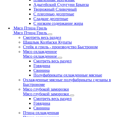
Адыгейский Сулугуни Брынза
Творожный Сливочный
С плесенью десертные
Сладкие десертные
С низким содержание жира
Мясо Птица Гриль
Мясо Птица Гриль
Смотреть весь раздел
Шашлык Колбаски Купаты
Стейк и гриль - производство Быстроном
Мясо охлажденное
Мясо охлажденное
Смотреть весь раздел
Говядина
Свинина
Полуфабрикаты охлажденные мясные
Охлажденные мясные полуфабрикаты сделаны в
Быстрономе
Мясо глубокой заморозки
Мясо глубокой заморозки
Смотреть весь раздел
Говядина
Свинина
Птица охлажденная