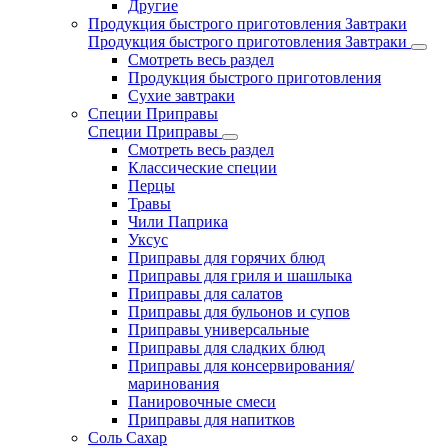
Другие
Продукция быстрого приготовления Завтраки
Продукция быстрого приготовления Завтраки
Смотреть весь раздел
Продукция быстрого приготовления
Сухие завтраки
Специи Приправы
Специи Приправы
Смотреть весь раздел
Классические специи
Перцы
Травы
Чили Паприка
Уксус
Приправы для горячих блюд
Приправы для гриля и шашлыка
Приправы для салатов
Приправы для бульонов и супов
Приправы универсальные
Приправы для сладких блюд
Приправы для консервирования/
маринования
Панировочные смеси
Приправы для напитков
Соль Сахар