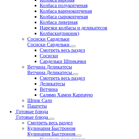
Колбаса полукопченая
Колбаса варенокопченая
Колбаса сырокопченая
Колбаса ливерная
Нарезки колбасы и деликатесов
Колбаски(пикник)
Сосиски Сардельки
Сосиски Сардельки
Смотреть весь раздел
Сосиски
Сардельки Шпикачки
Ветчина Деликатесы
Ветчина Деликатесы
Смотреть весь раздел
Деликатесы
Ветчина
Салями Хамон Карпаччо
Шпик Сало
Паштеты
Готовые блюда
Готовые блюда
Смотреть весь раздел
Кулинария Быстроном
Кулинария Быстроном