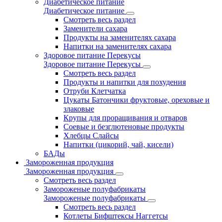
Диабетическое питание
Диабетическое питание
Смотреть весь раздел
Заменители сахара
Продукты на заменителях сахара
Напитки на заменителях сахара
Здоровое питание Перекусы
Здоровое питание Перекусы
Смотреть весь раздел
Продукты и напитки для похудения
Отруби Клетчатка
Цукаты Батончики фруктовые, ореховые и
злаковые
Крупы для проращивания и отваров
Соевые и безглютеновые продукты
Хлебцы Слайсы
Напитки (цикорий, чай, кисели)
БАДы
Замороженная продукция
Замороженная продукция
Смотреть весь раздел
Замороженые полуфабрикаты
Замороженые полуфабрикаты
Смотреть весь раздел
Котлеты Бифштексы Наггетсы