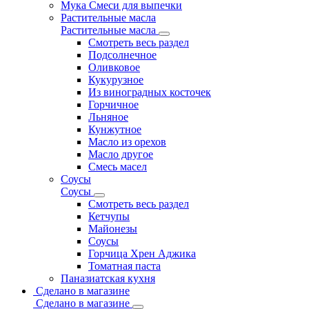
Мука Смеси для выпечки
Растительные масла
Растительные масла
Смотреть весь раздел
Подсолнечное
Оливковое
Кукурузное
Из виноградных косточек
Горчичное
Льняное
Кунжутное
Масло из орехов
Масло другое
Смесь масел
Соусы
Соусы
Смотреть весь раздел
Кетчупы
Майонезы
Соусы
Горчица Хрен Аджика
Томатная паста
Паназиатская кухня
Сделано в магазине
Сделано в магазине