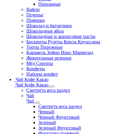
Пирожные
Вафли
Печенье
Пряники
Шоколад и батончики
Шоколадные яйца
Шоколадные и арахисовые пасты
Бисквиты Рулеты Кексы Круассаны
Торты Пирожные
Карамель Зефир Ирис Мармелад
Жевательные резинки
Мёд Сиропы
Конфеты
Наборы конфет
Чай Кофе Какао
Чай Кофе Какао
Смотреть весь раздел
Чай
Чай
Смотреть весь раздел
Черный
Черный Фруктовый
Зеленый
Зеленый Фруктовый
Фруктово-травяной